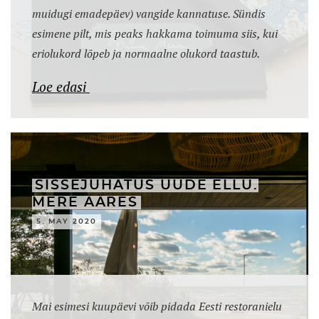
muidugi emadepäev) vangide kannatuse. Sündis
esimene pilt, mis peaks hakkama toimuma siis, kui
eriolukord lõpeb ja normaalne olukord taastub.
Loe edasi
SISSEJUHATUS UUDE ELLU.
MERE ÄÄRES
5. MAY 2020
Mai esimesi kuupäevi võib pidada Eesti restoranielu