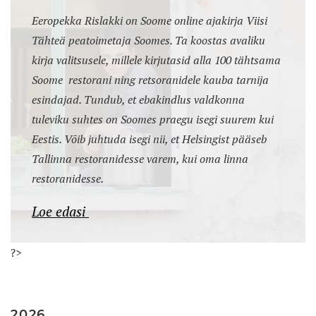
Eeropekka Rislakki on Soome online ajakirja Viisi
Tähteä peatoimetaja Soomes. Ta koostas avaliku
kirja valitsusele, millele kirjutasid alla 100 tähtsama
Soome restorani ning retsoranidele kauba tarnija
esindajad. Tundub, et ebakindlus valdkonna
tuleviku suhtes on Soomes praegu isegi suurem kui
Eestis. Võib juhtuda isegi nii, et Helsingist pääseb
Tallinna restoranidesse varem, kui oma linna
restoranidesse.
Loe edasi
?>
2026