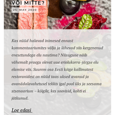
VÕI MITTE?
25. MAY 2020
Kas nüüd halavad inimesed ennast
kommentaariumites välja ja lähevad siis kergenenud
enesetundega elu nautima? Niisugune näib
vähemalt praegu olevat uue eriolukorra-järgse elu
elamise viis. Suurem osa Eesti kõige kallimatest
restoranidest on nüüd taas uksed avanud ja
avanädalavahetusel tekkis igal pool üks ja seesama
stsenaarium – kõigile, kes soovisid, kohti ei
jätkunud.
Loe edasi