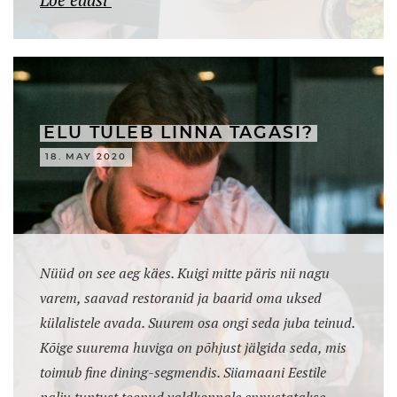
ELU TULEB LINNA TAGASI?
18. MAY 2020
Nüüd on see aeg käes. Kuigi mitte päris nii nagu
varem, saavad restoranid ja baarid oma uksed
külalistele avada. Suurem osa ongi seda juba teinud.
Kõige suurema huviga on põhjust jälgida seda, mis
toimub fine dining-segmendis. Siiamaani Eestile
palju tuntust toonud valdkonnale ennustatakse