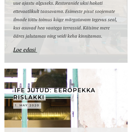
uue ajastu alguseks. Restoranide uksi hakati
ettevaatlikult taasavama. Esimeste pisut soojemate
ilmade tõttu toimus kõige märgatavam tegevus seal,
kus asuvad hea vaatega terrassid. Käisime mere
ääres jalutamas ning veidi keha kinnitamas.
Loe edasi
IFE JUTUD: EEROPEKKA
RISLAKKI
1. MAY 2020