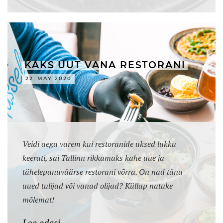
KAKS UUT VANA RESTORANI
22. MAY 2020
Veidi aega varem kui restoranide uksed lukku
keerati, sai Tallinn rikkamaks kahe uue ja
tähelepanuväärse restorani võrra. On nad täna
uued tulijad või vanad olijad? Küllap natuke
mõlemat!
Loe edasi