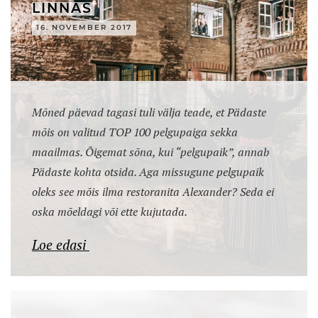
LINNAS
16. NOVEMBER 2017
Mõned päevad tagasi tuli välja teade, et Pädaste
mõis on valitud TOP 100 pelgupaiga sekka
maailmas. Õigemat sõna, kui “pelgupaik”, annab
Pädaste kohta otsida. Aga missugune pelgupaik
oleks see mõis ilma restoranita Alexander? Seda ei
oska mõeldagi või ette kujutada.
Loe edasi