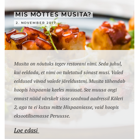
MIS MÕTTES MUSITA?
2. NOVEMBER 2017
Musita on nõutuks tegev restorani nimi. Seda juhul,
kui eeldada, et nimi on tuletatud sõnast musi. Valed
eeldused viivad valede järeldusteni. Musita tähendab
hoopis hispaania keeles muusat. See muusa ongi
ennast nüüd värskelt sisse seadnud aadressil Köleri
2, aga ta ei kutsu mitte Hispaaniasse, vaid hoopis
eksootilisemasse Peruusse.
Loe edasi