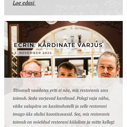
Loe edasi
ECRIN. KARDINATE VARJUS
3. NOVEMBER 2025
Tänavalt vaadates eriti ei näe, mis restoranis sees
toimub. Seda varjavad kardinad. Polegi vaja näha,
väike salapära on kasiinohotelli ja selle restorani
imago üks olulisi koostisosasid. See, mis restoranis
toimub on mõeldud restorani külaliste ja mitte kellegi