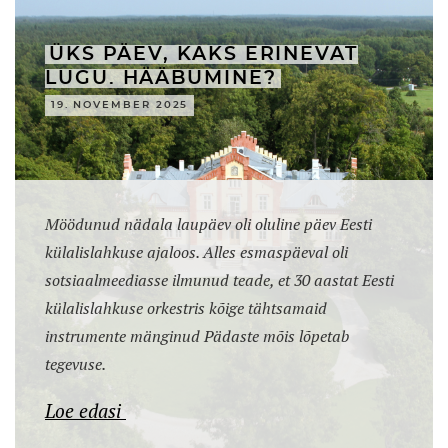
ÜKS PÄEV, KAKS ERINEVAT
LUGU. HÄÄBUMINE?
19. NOVEMBER 2025
Möödunud nädala laupäev oli oluline päev Eesti
külalislahkuse ajaloos. Alles esmaspäeval oli
sotsiaalmeediasse ilmunud teade, et 30 aastat Eesti
külalislahkuse orkestris kõige tähtsamaid
instrumente mänginud Pädaste mõis lõpetab
tegevuse.
Loe edasi