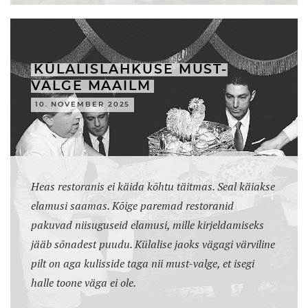
KÜLALISLAHKUSE MUST-
VALGE MAAILM
10. NOVEMBER 2025
Heas restoranis ei käida kõhtu täitmas. Seal käiakse
elamusi saamas. Kõige paremad restoranid
pakuvad niisuguseid elamusi, mille kirjeldamiseks
jääb sõnadest puudu. Külalise jaoks vägagi värviline
pilt on aga kulisside taga nii must-valge, et isegi
halle toone väga ei ole.