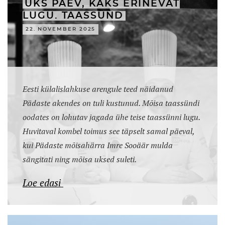
ÜKS PÄEV, KAKS ERINEVAT
LUGU. TAASSÜND
22. NOVEMBER 2025
Eesti külalislahkuse arengule teed näidanud
Pädaste akendes on tuli kustunud. Mõisa taassündi
oodates on lohutav jagada ühe teise taassünni lugu.
Huvitaval kombel toimus see täpselt samal päeval,
kui Pädaste mõisahärra Imre Sooäär mulda
sängitati ning mõisa uksed suleti.
Loe edasi