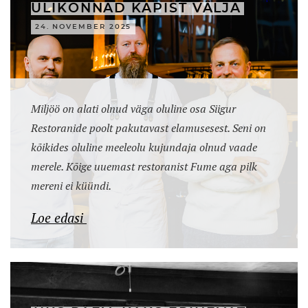
ÜLIKONNAD KAPIST VÄLJA
24. NOVEMBER 2025
Miljöö on alati olnud väga oluline osa Siigur
Restoranide poolt pakutavast elamusesest. Seni on
kõikides oluline meeleolu kujundaja olnud vaade
merele. Kõige uuemast restoranist Fume aga pilk
mereni ei küündi.
Loe edasi