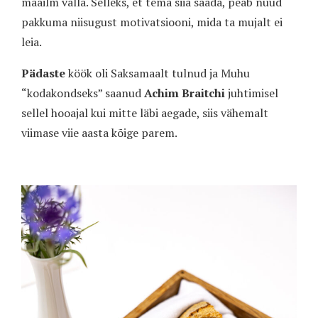
maailm valla. Selleks, et tema siia saada, peab nüüd
pakkuma niisugust motivatsiooni, mida ta mujalt ei
leia.
Pädaste
köök oli Saksamaalt tulnud ja Muhu
“kodakondseks” saanud
Achim Braitchi
juhtimisel
sellel hooajal kui mitte läbi aegade, siis vähemalt
viimase viie aasta kõige parem.