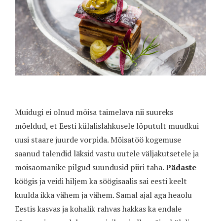
Muidugi ei olnud mõisa taimelava nii suureks
mõeldud, et Eesti külalislahkusele lõputult muudkui
uusi staare juurde vorpida. Mõisatöö kogemuse
saanud talendid läksid vastu uutele väljakutsetele ja
mõisaomanike pilgud suundusid piiri taha.
Pädaste
köögis ja veidi hiljem ka söögisaalis sai eesti keelt
kuulda ikka vähem ja vähem. Samal ajal aga heaolu
Eestis kasvas ja kohalik rahvas hakkas ka endale