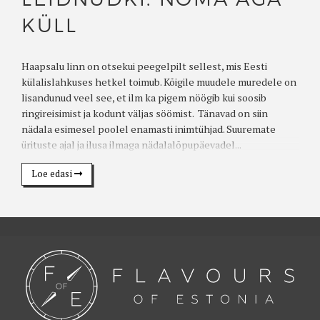
KÜLL
Haapsalu linn on otsekui peegelpilt sellest, mis Eesti
külalislahkuses hetkel toimub. Kõigile muudele muredele on
lisandunud veel see, et ilm ka pigem nöögib kui soosib
ringireisimist ja kodunt väljas söömist. Tänavad on siin
nädala esimesel poolel enamasti inimtühjad. Suuremate
ürituste ajal ja ilusa ilmaga nädalalõpupäevadel...
Loe edasi