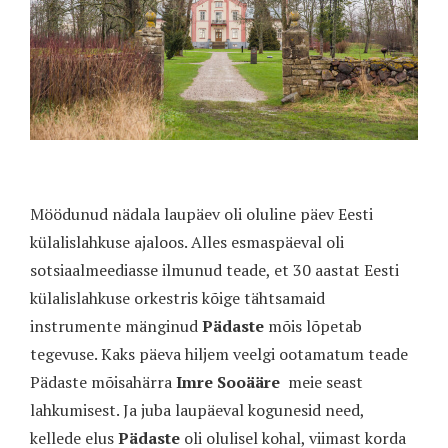
Möödunud nädala laupäev oli oluline päev Eesti
külalislahkuse ajaloos. Alles esmaspäeval oli
sotsiaalmeediasse ilmunud teade, et 30 aastat Eesti
külalislahkuse orkestris kõige tähtsamaid
instrumente mänginud
Pädaste
mõis lõpetab
tegevuse. Kaks päeva hiljem veelgi ootamatum teade
Pädaste mõisahärra
Imre Sooääre
meie seast
lahkumisest. Ja juba laupäeval kogunesid need,
kellede elus
Pädaste
oli olulisel kohal, viimast korda