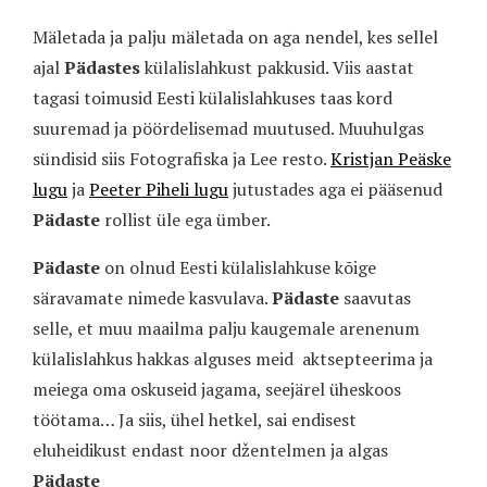
Mäletada ja palju mäletada on aga nendel, kes sellel
ajal
Pädastes
külalislahkust pakkusid. Viis aastat
tagasi toimusid Eesti külalislahkuses taas kord
suuremad ja pöördelisemad muutused. Muuhulgas
sündisid siis Fotografiska ja Lee resto.
Kristjan Peäske
lugu
ja
Peeter Piheli lugu
jutustades aga ei pääsenud
Pädaste
rollist üle ega ümber.
Pädaste
on olnud Eesti külalislahkuse kõige
säravamate nimede kasvulava.
Pädaste
saavutas
selle, et muu maailma palju kaugemale arenenum
külalislahkus hakkas alguses meid
aktsepteerima ja
meiega oma oskuseid jagama, seejärel üheskoos
töötama… Ja siis, ühel hetkel, sai endisest
eluheidikust endast noor džentelmen ja algas
Pädaste