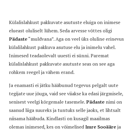
Külalislahkust pakkuvate asutuste eluiga on inimese
elueast oluliselt lühem. Seda arvesse võttes oligi
Pädaste
“muldvana”. Aga on veel üks oluline erinevus
külalilahkust pakkuva asutuse elu ja inimelu vahel.
Inimesed teadaolevalt uuesti ei sünni. Paremat
külalislahkust pakkuvate asutuste seas on see aga
rohkem reegel ja vähem erand.
Ja enamasti ei jätku hääbunud tegevus pelgalt uute
tegijate uue jõuga, vaid see viiakse ka edasi järgmisele,
senisest veelgi kõrgemale tasemele.
Pädaste
nimi on
saanud liiga suureks ja tuntuks selle jaoks, et lihtsalt
niisama hääbuda. Kindlasti on kusagil maailmas
olemas inimesed, kes on võimelised
Imre Sooääre
ja