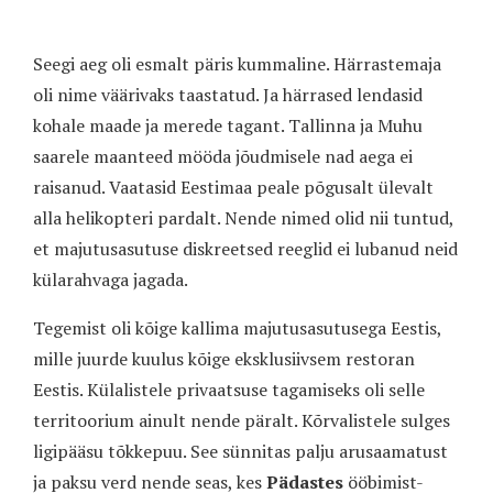
Seegi aeg oli esmalt päris kummaline. Härrastemaja
oli nime väärivaks taastatud. Ja härrased lendasid
kohale maade ja merede tagant. Tallinna ja Muhu
saarele maanteed mööda jõudmisele nad aega ei
raisanud. Vaatasid Eestimaa peale põgusalt ülevalt
alla helikopteri pardalt. Nende nimed olid nii tuntud,
et majutusasutuse diskreetsed reeglid ei lubanud neid
külarahvaga jagada.
Tegemist oli kõige kallima majutusasutusega Eestis,
mille juurde kuulus kõige eksklusiivsem restoran
Eestis. Külalistele privaatsuse tagamiseks oli selle
territoorium ainult nende päralt. Kõrvalistele sulges
ligipääsu tõkkepuu. See sünnitas palju arusaamatust
ja paksu verd nende seas, kes
Pädastes
ööbimist-