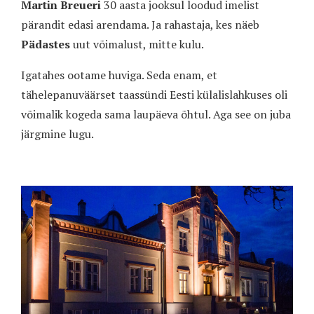
Martin Breueri
30 aasta jooksul loodud imelist
pärandit edasi arendama. Ja rahastaja, kes näeb
Pädastes
uut võimalust, mitte kulu.
Igatahes ootame huviga. Seda enam, et
tähelepanuväärset taassündi Eesti külalislahkuses oli
võimalik kogeda sama laupäeva õhtul. Aga see on juba
järgmine lugu.