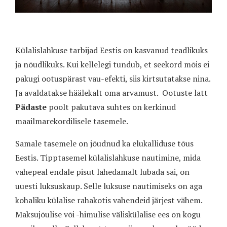
Külalislahkuse tarbijad Eestis on kasvanud teadlikuks
ja nõudlikuks. Kui kellelegi tundub, et seekord mõis ei
pakugi ootuspärast vau-efekti, siis kirtsutatakse nina.
Ja avaldatakse häälekalt oma arvamust.
Ootuste latt
Pädaste
poolt pakutava suhtes on kerkinud
maailmarekordilisele tasemele.
Samale tasemele on jõudnud ka elukalliduse tõus
Eestis. Tipptasemel külalislahkuse nautimine, mida
vahepeal endale pisut lahedamalt lubada sai, on
uuesti luksuskaup. Selle luksuse nautimiseks on aga
kohaliku külalise rahakotis vahendeid järjest vähem.
Maksujõulise või -himulise väliskülalise ees on kogu