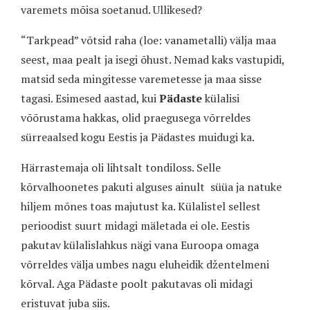
varemets mõisa soetanud. Ullikesed?
“Tarkpead” võtsid raha (loe: vanametalli) välja maa
seest, maa pealt ja isegi õhust. Nemad kaks vastupidi,
matsid seda mingitesse varemetesse ja maa sisse
tagasi. Esimesed aastad, kui
Pädaste
külalisi
võõrustama hakkas, olid praegusega võrreldes
sürreaalsed kogu Eestis ja Pädastes muidugi ka.
Härrastemaja oli lihtsalt tondiloss. Selle
kõrvalhoonetes pakuti alguses ainult
süüa ja natuke
hiljem mõnes toas majutust ka. Külalistel sellest
perioodist suurt midagi mäletada ei ole. Eestis
pakutav külalislahkus nägi vana Euroopa omaga
võrreldes välja umbes nagu eluheidik džentelmeni
kõrval.
Aga Pädaste poolt pakutavas oli midagi
eristuvat juba siis.