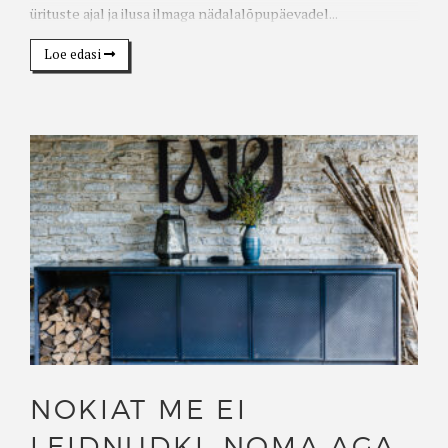
ürituste ajal ja ilusa ilmaga nädalalõpupäevadel...
Loe edasi
NOKIAT ME EI
LEIDNUDKI. NOMA AGA