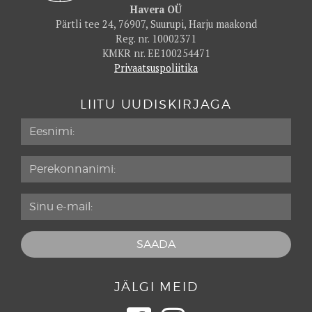
Havera OÜ
Pärtli tee 24, 76907, Suurupi, Harju maakond
Reg. nr. 10002371
KMKR nr. EE100254471
Privaatsuspoliitika
LIITU UUDISKIRJAGA
JÄLGI MEID