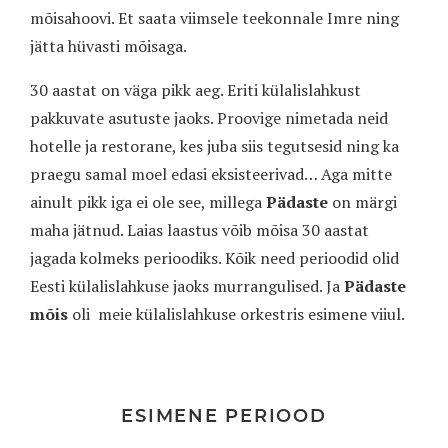
mõisahoovi. Et saata viimsele teekonnale Imre ning
jätta hüvasti mõisaga.
30 aastat on väga pikk aeg. Eriti külalislahkust
pakkuvate asutuste jaoks. Proovige nimetada neid
hotelle ja restorane, kes juba siis tegutsesid ning ka
praegu samal moel edasi eksisteerivad… Aga mitte
ainult pikk iga ei ole see, millega
Pädaste
on märgi
maha jätnud. Laias laastus võib mõisa 30 aastat
jagada kolmeks perioodiks. Kõik need perioodid olid
Eesti külalislahkuse jaoks murrangulised. Ja
Pädaste
mõis
oli meie külalislahkuse orkestris esimene viiul.
ESIMENE PERIOOD