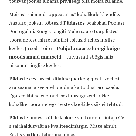
tõusvas joones lubama privileegi olla mõisa külaline.
Mõisast sai nüüd “õppeasutus” kohalikule kliendile.
Aastate jooksul töötasid
Pädastes
peakokad Poolast
Portugalini. Köögis räägiti Muhu saare tüüpilistest
toorainetest mittetüüpilisi toitusid tehes inglise
keeles. Ja seda toitu –
Põhjala saarte köögi kõige
moodsamaid maitseid
– tutvustati söögisaalis
niisamuti inglise keeles.
Pädaste
eestlasest külaline pidi kõigepealt keelest
aru saama ja seejärel püüdma ka toidust aru saada.
Ega see lihtne ei olnud, sest niisuguseid trikke
kohalike toorainetega teistes köökides siis ei tehtud.
Pädaste
nimest külalislahkuse valdkonna töötaja CV-
s sai ihaldusväärne kvaliteedimärgis. Mitte ainult
Eestis vaid kus tahes maailmas.