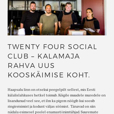
TWENTY FOUR SOCIAL
CLUB – KALAMAJA
RAHVA UUS
KOOSKÄIMISE KOHT.
Haapsalu linn on otsekui peegelpilt sellest, mis Eesti
külalislahkuses hetkel toimub. Kõigile muudele muredele on
lisandunud veel see, et ilm ka pigem nöögib kui soosib
ringireisimist ja kodunt väljas söömist. Tänavad on siin
nädala esimesel poolel enamasti inimtühjad. Suuremate