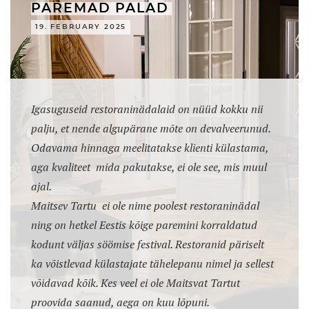
PAREMAD PALAD
19. FEBRUARY 2025
Igasuguseid restoraninädalaid on nüüd kokku nii
palju, et nende algupärane mõte on devalveerunud.
Odavama hinnaga meelitatakse klienti külastama,
aga kvaliteet mida pakutakse, ei ole see, mis muul
ajal.
Maitsev Tartu ei ole nime poolest restoraninädal
ning on hetkel Eestis kõige paremini korraldatud
kodunt väljas söömise festival. Restoranid päriselt
ka võistlevad külastajate tähelepanu nimel ja sellest
võidavad kõik. Kes veel ei ole Maitsvat Tartut
proovida saanud, aega on kuu lõpuni.