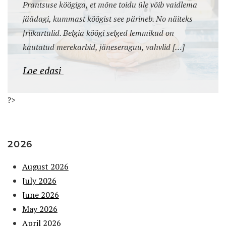
Prantsuse köögiga, et mõne toidu üle võib vaidlema
jäädagi, kummast köögist see pärineb. No näiteks
friikartulid. Belgia köögi selged lemmikud on
kautatud merekarbid, jäneseraguu, vahvlid […]
Loe edasi
?>
2026
August 2026
July 2026
June 2026
May 2026
April 2026