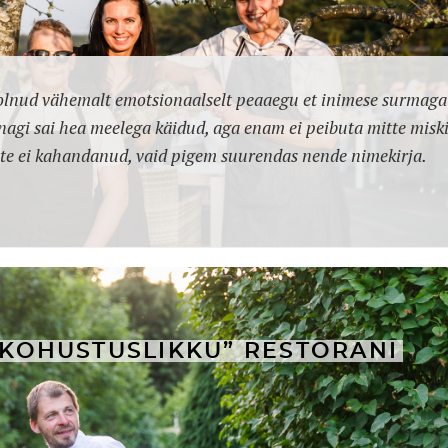
 olnud vähemalt emotsionaalselt peaaegu et inimese surmaga
nagi sai hea meelega käidud, aga enam ei peibuta mitte misk
mitte ei kahandanud, vaid pigem suurendas nende nimekirja.
 “KOHUSTUSLIKKU” RESTORANI