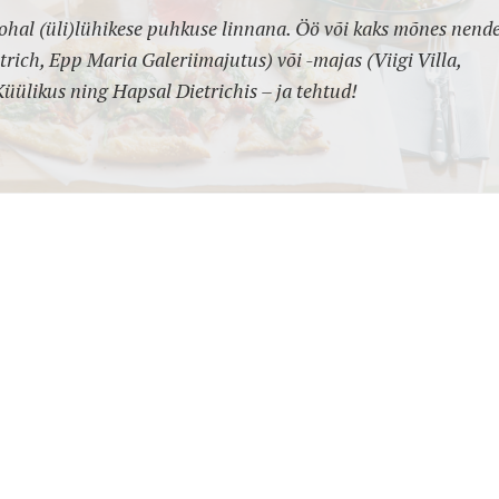
kohal (üli)lühikese puhkuse linnana. Öö või kaks mõnes nend
trich, Epp Maria Galeriimajutus) või -majas (Viigi Villa,
üülikus ning Hapsal Dietrichis – ja tehtud!