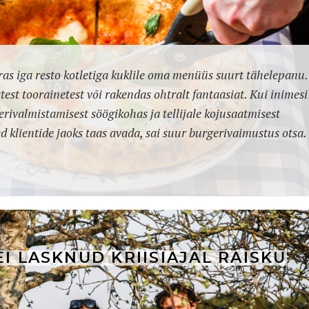
s iga resto kotletiga kuklile oma menüüs suurt tähelepanu.
test toorainetest või rakendas ohtralt fantaasiat. Kui inimesi
erivalmistamisest söögikohas ja tellijale kojusaatmisest
d klientide jaoks taas avada, sai suur burgerivaimustus otsa.
I LASKNUD KRIISIAJAL RAISKU