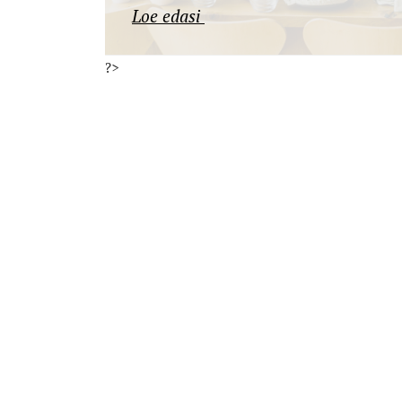
Loe edasi
?>