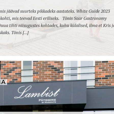
mis jäävad suurteks pikkadeks aastateks. White Guide 2023
a kohti, mis teevad Eesti eriliseks. Tõnis Saar Gastronomy
uua tihti niisugustes kohtades, kuhu külalised, ilma et Kris j
skaks. Tõnis […]
MA