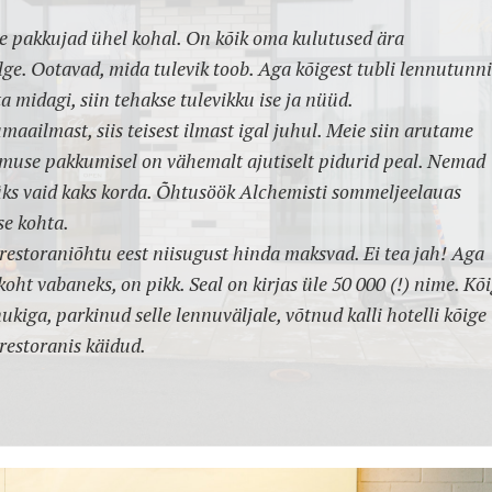
e pakkujad ühel kohal. On kõik oma kulutused ära
ge. Ootavad, mida tulevik toob. Aga kõigest tubli lennutunni
 midagi, siin tehakse tulevikku ise ja nüüd.
maailmast, siis teisest ilmast igal juhul. Meie siin arutame
amuse pakkumisel on vähemalt ajutiselt pidurid peal. Nemad
 üks vaid kaks korda. Õhtusöök Alchemisti sommeljeelauas
se kohta.
e restoraniõhtu eest niisugust hinda maksvad. Ei tea jah! Aga
koht vabaneks, on pikk. Seal on kirjas üle 50 000 (!) nime. Kõ
kiga, parkinud selle lennuväljale, võtnud kalli hotelli kõige
 restoranis käidud.