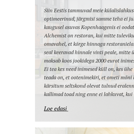
Siin Eestis tammuvad meie külalislahkus
optimeerinud, järgmisi samme teha ei jul
kaugusel asuvas Kopenhaagenis ei oodata
Alchemist on restoran, kui mitte tuleviku
omavahel, et kõrge hinnaga restoraniel
seal keeravad hinnale vinti peale, mitte
maksab koos jookidega 2000 eurot inime
Ei tea kes need inimesed küll on, kes üh
teada on, et ootenimekiri, et ometi mõni 
kärsitum seltskond olevat tulnud eralennu
kallimad toad ning enne ei lahkuvat, kui
Loe edasi