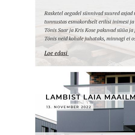
Rasketel aegadel sünnivad suured asjad 
tunnustas esmakordselt erilisi inimesi j
Tõnis Saar ja Kris Kose pakuvad süüa ja j
Tõnis neid kohale juhataks, minnagi ei o
Loe edasi
LAMBIST LAIA MAAIL
13. NOVEMBER 2022