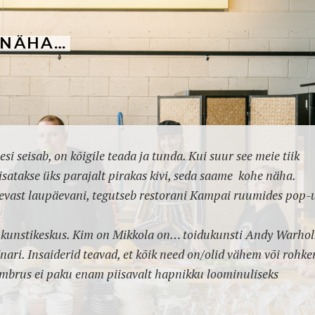
E NÄHA…
si seisab, on kõigile teada ja tunda. Kui suur see meie tiik
 visatakse üks parajalt pirakas kivi, seda saame kohe näha.
äevast laupäevani, tegutseb restorani Kampai ruumides pop-
v kunstikeskus. Kim on Mikkola on… toidukunsti Andy Warhol
ari. Insaiderid teavad, et kõik need on/olid vähem või rohk
ümbrus ei paku enam piisavalt hapnikku loominuliseks