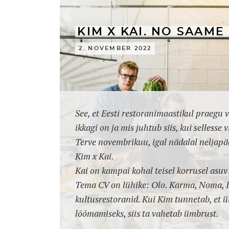
KIM X KAI. NO SAAM
2. NOVEMBER 2022
See, et Eesti restoranimaastikul praegu ve
ikkagi on ja mis juhtub siis, kui sellesse
Terve novembrikuu, igal nädalal neljap
Kim x Kai.
Kai on kampai kohal teisel korrusel asu
Tema CV on lühike: Olo. Karma, Noma, In
kultusrestoranid. Kui Kim tunnetab, et 
lõõmamiseks, siis ta vahetab ümbrust.