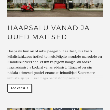
HAAPSALU VANAD JA
UUED MAITSED
Haapsalu linn on otsekui peegelpilt sellest, mis Eesti
külalislahkuses hetkel toimub. Kõigile muudele muredele on
lisandunud veel see, et ilm ka pigem nöögib kui soosib
ringireisimist ja kodunt väljas söömist. Tänavad on siin
nädala esimesel poolel enamasti inimtühjad. Suuremate
ürituste ajal ja ilusa ilmaga nädalalõpupäevadel...
Loe edasi