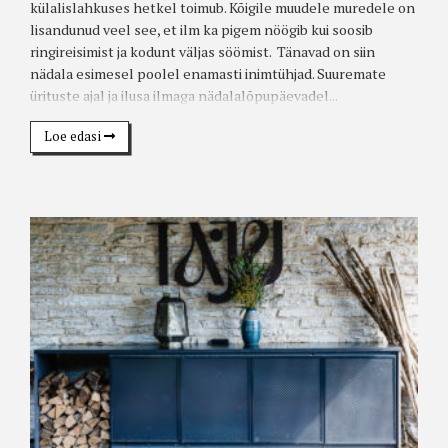
külalislahkuses hetkel toimub. Kõigile muudele muredele on
lisandunud veel see, et ilm ka pigem nöögib kui soosib
ringireisimist ja kodunt väljas söömist. Tänavad on siin
nädala esimesel poolel enamasti inimtühjad. Suuremate
ürituste ajal ja ilusa ilmaga nädalalõpupäevadel...
Loe edasi