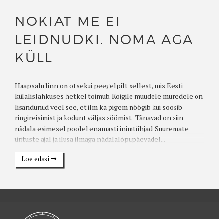
NOKIAT ME EI
LEIDNUDKI. NOMA AGA
KÜLL
Haapsalu linn on otsekui peegelpilt sellest, mis Eesti
külalislahkuses hetkel toimub. Kõigile muudele muredele on
lisandunud veel see, et ilm ka pigem nöögib kui soosib
ringireisimist ja kodunt väljas söömist. Tänavad on siin
nädala esimesel poolel enamasti inimtühjad. Suuremate
ürituste ajal ja ilusa ilmaga nädalalõpupäevadel...
Loe edasi