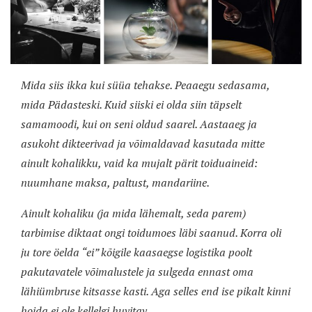
Mida siis ikka kui süüa tehakse. Peaaegu sedasama,
mida Pädasteski. Kuid siiski ei olda siin täpselt
samamoodi, kui on seni oldud saarel. Aastaaeg ja
asukoht dikteerivad ja võimaldavad kasutada mitte
ainult kohalikku, vaid ka mujalt pärit toiduaineid:
nuumhane maksa, paltust, mandariine.
Ainult kohaliku (ja mida lähemalt, seda parem)
tarbimise diktaat ongi toidumoes läbi saanud. Korra oli
ju tore öelda “ei” kõigile kaasaegse logistika poolt
pakutavatele võimalustele ja sulgeda ennast oma
lähiümbruse kitsasse kasti. Aga selles end ise pikalt kinni
hoida ei ole kellelgi huvitav.