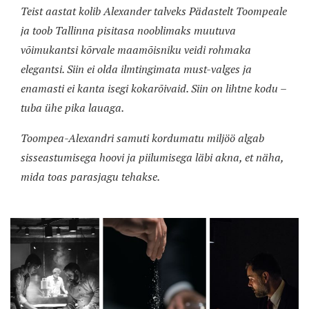
Teist aastat kolib Alexander talveks Pädastelt Toompeale
ja toob Tallinna pisitasa nooblimaks muutuva
võimukantsi kõrvale maamõisniku veidi rohmaka
elegantsi. Siin ei olda ilmtingimata must-valges ja
enamasti ei kanta isegi kokarõivaid. Siin on lihtne kodu –
tuba ühe pika lauaga.
Toompea-Alexandri samuti kordumatu miljöö algab
sisseastumisega hoovi ja piilumisega läbi akna, et näha,
mida toas parasjagu tehakse.