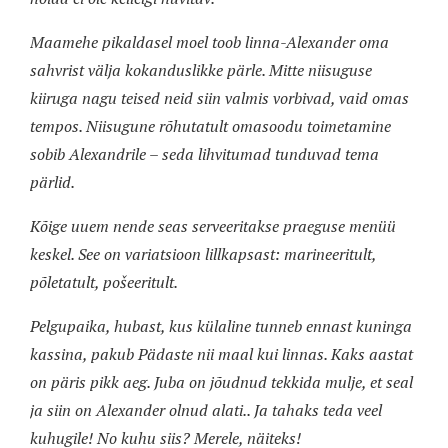
Maamehe pikaldasel moel toob linna-Alexander oma
sahvrist välja kokanduslikke pärle. Mitte niisuguse
kiiruga nagu teised neid siin valmis vorbivad, vaid omas
tempos. Niisugune rõhutatult omasoodu toimetamine
sobib Alexandrile – seda lihvitumad tunduvad tema
pärlid.
Kõige uuem nende seas serveeritakse praeguse menüü
keskel. See on variatsioon lillkapsast: marineeritult,
põletatult, pošeeritult.
Pelgupaika, hubast, kus külaline tunneb ennast kuninga
kassina, pakub Pädaste nii maal kui linnas. Kaks aastat
on päris pikk aeg. Juba on jõudnud tekkida mulje, et seal
ja siin on Alexander olnud alati.. Ja tahaks teda veel
kuhugile! No kuhu siis? Merele, näiteks!