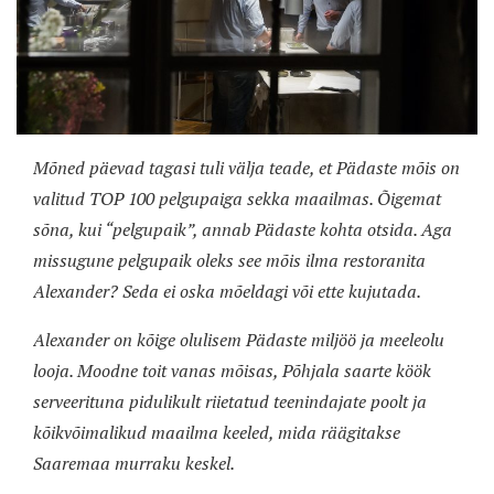
Mõned päevad tagasi tuli välja teade, et Pädaste mõis on
valitud TOP 100 pelgupaiga sekka maailmas. Õigemat
sõna, kui “pelgupaik”, annab Pädaste kohta otsida. Aga
missugune pelgupaik oleks see mõis ilma restoranita
Alexander? Seda ei oska mõeldagi või ette kujutada.
Alexander on kõige olulisem Pädaste miljöö ja meeleolu
looja. Moodne toit vanas mõisas, Põhjala saarte köök
serveerituna pidulikult riietatud teenindajate poolt ja
kõikvõimalikud maailma keeled, mida räägitakse
Saaremaa murraku keskel.