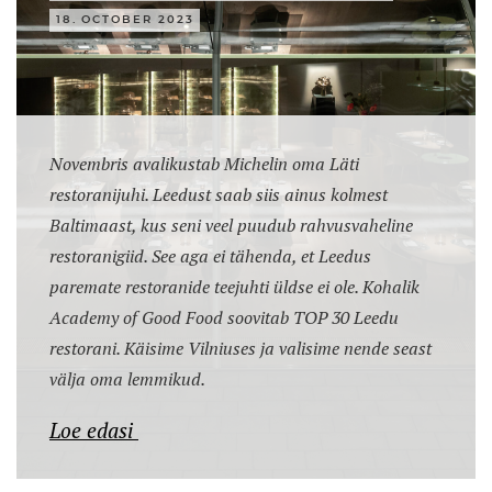
18. OCTOBER 2023
Novembris avalikustab Michelin oma Läti
restoranijuhi. Leedust saab siis ainus kolmest
Baltimaast, kus seni veel puudub rahvusvaheline
restoranigiid. See aga ei tähenda, et Leedus
paremate restoranide teejuhti üldse ei ole. Kohalik
Academy of Good Food soovitab TOP 30 Leedu
restorani. Käisime Vilniuses ja valisime nende seast
välja oma lemmikud.
Loe edasi