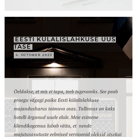
EESTI KÜLALISLAHKUSE UUS
TASE
4. OCTOBER 2023
Öeldakse, et mis ei tapa, teeb tugevamks. See peab
praegu vägagi paika Eesti külalislahkuse
majandusharus toimuva osas. Tallinnas on kaks
hotelli ärganud uuele elule. Meie esimene
kliendikogemus lubab väita, et nende
majutusasutuste eelmised versioonid oleksid otsekui