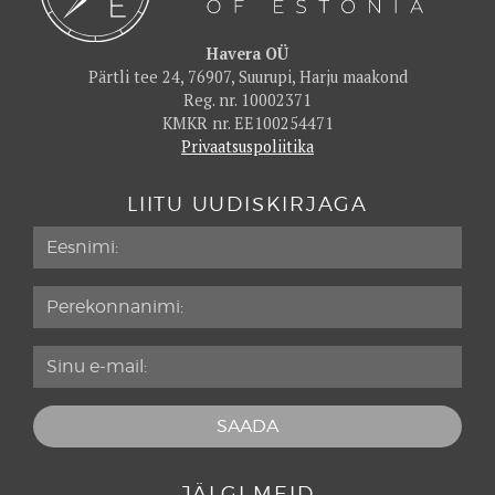
Havera OÜ
Pärtli tee 24, 76907, Suurupi, Harju maakond
Reg. nr. 10002371
KMKR nr. EE100254471
Privaatsuspoliitika
LIITU UUDISKIRJAGA
JÄLGI MEID