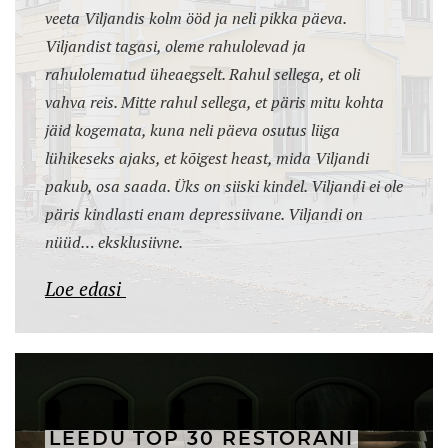
veeta Viljandis kolm ööd ja neli pikka päeva.
Viljandist tagasi, oleme rahulolevad ja
rahulolematud üheaegselt. Rahul sellega, et oli
vahva reis. Mitte rahul sellega, et päris mitu kohta
jäid kogemata, kuna neli päeva osutus liiga
lühikeseks ajaks, et kõigest heast, mida Viljandi
pakub, osa saada. Üks on siiski kindel. Viljandi ei ole
päris kindlasti enam depressiivane. Viljandi on
nüüd… eksklusiivne.
Loe edasi
LEEDU TOP 30 RESTORANI