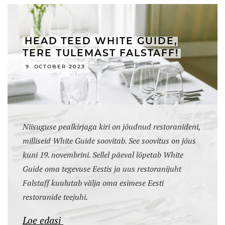
HEAD TEED WHITE GUIDE,
TERE TULEMAST FALSTAFF!
9. OCTOBER 2023
Niisuguse pealkirjaga kiri on jõudnud restoranideni,
milliseid White Guide soovitab. See soovitus on jõus
kuni 19. novembrini. Sellel päeval lõpetab White
Guide oma tegevuse Eestis ja uus restoranijuht
Falstaff kuulutab välja oma esimese Eesti
restoranide teejuhi.
Loe edasi