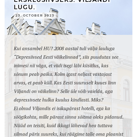
EKSKLUSIIVSEKS. VILJANDI
LUGU.
23. OCTOBER 2023
Kui ansambel HU? 2008 aastal tuli välja lauluga
“Depresiivsed Eesti väikelinnad”, siis puudutas see
inimesi nii väga, et viidi isegi läbi küsitlus, kas
sõnum peab paika. Kolm igast neljast vastajast
arvas, et peab küll. Kas Eesti suuruselt kuues linn
Viljandi on väikelinn? Selle üle võib vaielda, aga
depressivsete hulka kuulus kindlasti. Miks?
Ei olnud Viljandis ei isikupärast hotelli, ega ka
söögikohta, mille pärast sinna sõitma oleks pidanud.
Nüüd on teisiti, kuid ikkagi lähevad hea tuttava
silmad päris suureks, kui räägime talle oma plaanist