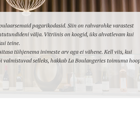
pulaarsemaid pagarikodasid. Siin on rahvarohke varastest
utundideni välja. Vitriinis on koogid, üks ahvatlevam kui
kui teine.
sitasa tühjenema inimeste arv aga ei vähene. Kell viis, kui
i valmistuvad selleks, hakkab La Boulangeries toimuma hoop