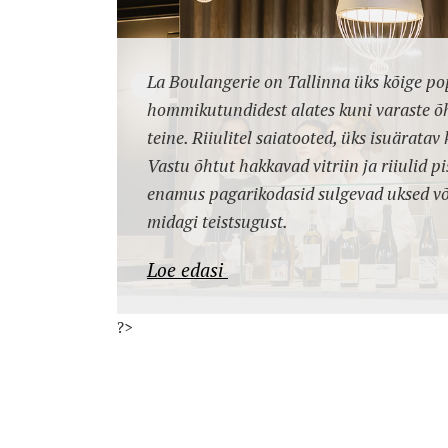
La Boulangerie on Tallinna üks kõige po
hommikutundidest alates kuni varaste õht
teine. Riiulitel saiatooted, üks isuäratav 
Vastu õhtut hakkavad vitriin ja riiulid pi
enamus pagarikodasid sulgevad uksed võ
midagi teistsugust.
Loe edasi
?>