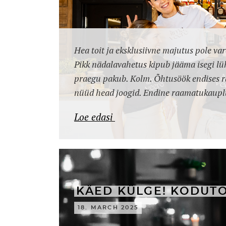
Hea toit ja eksklusiivne majutus pole v
Pikk nädalavahetus kipub jääma isegi lü
praegu pakub. Kolm. Õhtusöök endises 
nüüd head joogid. Endine raamatukauplu
Loe edasi
KÄED KÜLGE! KODUTO
18. MARCH 2025