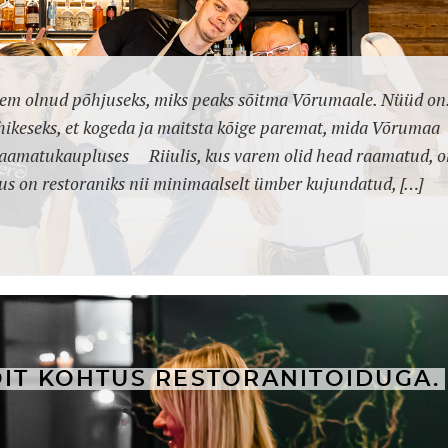
arem olnud põhjuseks, miks peaks sõitma Võrumaale. Nüüd on
hikeseks, et kogeda ja maitsta kõige paremat, mida Võrumaa
raamatukaupluses Riiulis, kus varem olid head raamatud, 
s on restoraniks nii minimaalselt ümber kujundatud, […]
IT KOHTUS RESTORANITOIDUGA.