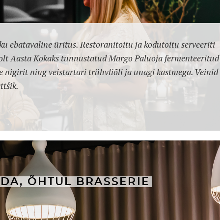
 ebatavaline üritus. Restoranitoitu ja kodutoitu serveeriti
oolt Aasta Kokaks tunnustatud Margo Paluoja fermenteeritud
e nigirit ning veistartari trühvliõli ja unagi kastmega. Veinid
ttšik.
DA, ÕHTUL BRASSERIE