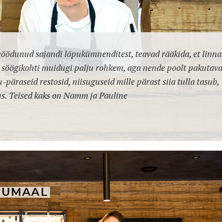
öödunud sajandi lõpukümnenditest, teavad rääkida, et linna
n söögikohti muidugi palju rohkem, aga nende poolt pakutav
-päraseid restosid, niisuguseid mille pärast siia tulla tasub,
us. Teised kaks on Namm ja Pauline
RUMAAL