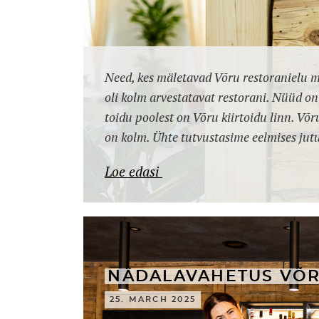
Need, kes mäletavad Võru restoranielu m
oli kolm arvestatavat restorani. Nüüd o
toidu poolest on Võru kiirtoidu linn. Võru
on kolm. Ühte tutvustasime eelmises jut
Loe edasi
NÄDALAVAHETUS VÕ
25. MARCH 2025