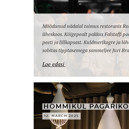
Möödunud nädalal toimus restoranis Roku
üheskoos. Kõigepealt pakkus Falstaffi p
peeti ja lillkapsast. Kuldmerikogre ja lõh
sobitas tipptasemega sommeljee Juri Bra
Loe edasi
HOMMIKUL PAGARIKO
12. MARCH 2025