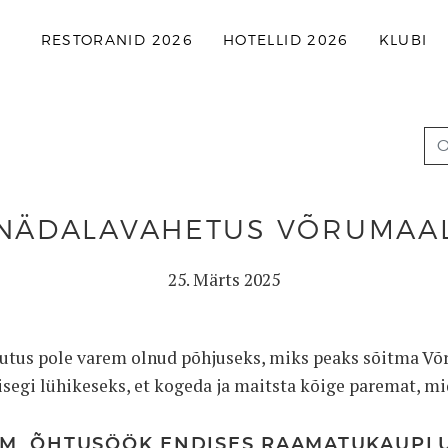
RESTORANID 2026
HOTELLID 2026
KLUBI
NÄDALAVAHETUS VÕRUMAA
25. Märts 2025
jutus pole varem olnud põhjuseks, miks peaks sõitma Võ
isegi lühikeseks, et kogeda ja maitsta kõige paremat, m
M. ÕHTUSÖÖK ENDISES RAAMATUKAUPL