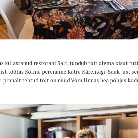
s külastanud restorani Salt, tundub toit olema pisut tutt
ist töötas Kolme perenaine Katre Käremägi-Sauk just sea
 pinnalt tehtud toit on nüüd Võru linnas hea põhjus ko