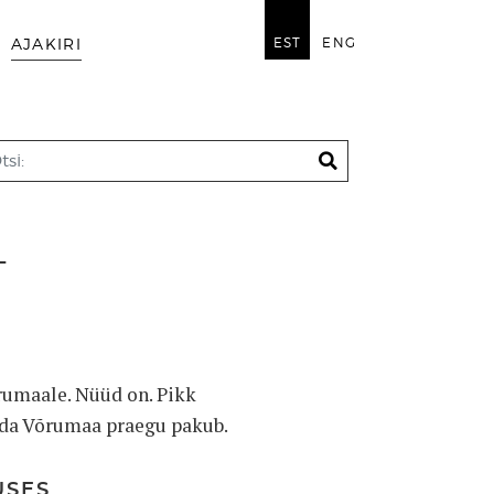
EST
ENG
AJAKIRI
L
rumaale. Nüüd on. Pikk
ida Võrumaa praegu pakub.
USES