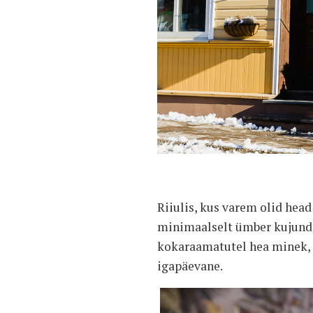
Riiulis, kus varem olid hea
minimaalselt ümber kujundat
kokaraamatutel hea minek, 
igapäevane.