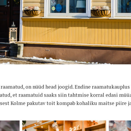
d raamatud, on nüüd head joogid. Endine raamatukauplus 
ud, et raamatuid saaks siin tahtmise korral edasi müüa
sest Kolme pakutav toit kompab kohaliku maitse piire j