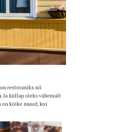
on restoraniks nii
. Ja küllap oleks vähemalt
a on kõike muud, kui