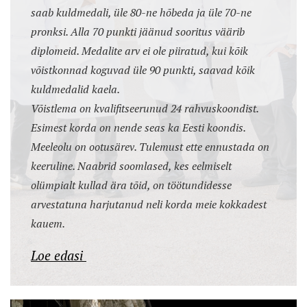
saab kuldmedali, üle 80-ne hõbeda ja üle 70-ne
pronksi. Alla 70 punkti jäänud sooritus väärib
diplomeid. Medalite arv ei ole piiratud, kui kõik
võistkonnad koguvad üle 90 punkti, saavad kõik
kuldmedalid kaela.
Võistlema on kvalifitseerunud 24 rahvuskoondist.
Esimest korda on nende seas ka Eesti koondis.
Meeleolu on ootusärev. Tulemust ette ennustada on
keeruline. Naabrid soomlased, kes eelmiselt
olümpialt kullad ära tõid, on töötundidesse
arvestatuna harjutanud neli korda meie kokkadest
kauem.
Loe edasi