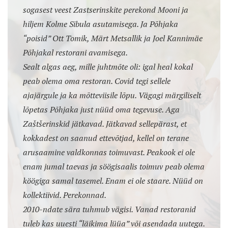
sogasest veest Zastserinskite perekond Mooni ja
hiljem Kolme Sibula asutamisega. Ja Põhjaka
“poisid” Ott Tomik, Märt Metsallik ja Joel Kannimäe
Põhjakal restorani avamisega.
Sealt algas aeg, mille juhtmõte oli: igal heal kokal
peab olema oma restoran. Covid tegi sellele
ajajärgule ja ka mõtteviisile lõpu. Vägagi märgiliselt
lõpetas Põhjaka just nüüd oma tegevuse. Aga
Zaštšerinskid jätkavad. Jätkavad sellepärast, et
kokkadest on saanud ettevõtjad, kellel on terane
arusaamine valdkonnas toimuvast. Peakook ei ole
enam jumal taevas ja söögisaalis toimuv peab olema
köögiga samal tasemel. Enam ei ole staare. Nüüd on
kollektiivid. Perekonnad.
2010-ndate sära tuhmub vägisi. Vanad restoranid
tuleb kas uuesti “läikima lüüa” või asendada uutega.