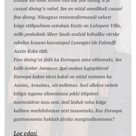
casual dining’u vahel. See on nüüd ametlikult casual
fine dining. Niisuguse restoraniformaadi vahest
kõige stiilipuhtam esindaja Eestis on Lahepere Villa,
mille peakokale Silver Saale andsid kohaliku värske
rohelise kraami kasvatajad Luxvegist üle Falstaffi
Aasta Koka tiitli.
Fine dining’ut jääb ka Euroopas aina vähemaks. See
kolib ümber Aasiasse. Igal endast lugupidaval
Euroopa kolme tärni kokal on nüüd restoran ka
Aasias, Araabias, või mõlemas. Seal ollakse valmis
köögis tegema ülemõistuse pikki tööpäevi
naeruväärse tasu eest. Seal leidub raha kõige
kallima meelelahutuse eest tasumiseks. Kas Euroopa
gastronoomia hakkab järsku marginaliseeruma?
Loe edasi