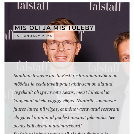
MIS OLI JA MIS TULEB?
15. JANUARY 2024
Sündmustevaene aasta Eesti restoranimaastikul on
möödas ja eeldatavalt palju aktiivsem on alanud.
Tegelikult oli igavavõitu Eestis, meist lähemal ja
kaugemal oli elu vägagi vilgas. Naabrite soomlaste
juures lausa nii vilgas, et mõne vastavatud restorani
eluiga ei küündinud poolest aastast pikemaks. See
peaks küll olema maailmarekord!
Endale sai nime senine hall ala fine dining’u ja