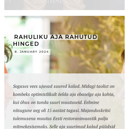
RAHULIKU AJA RAHUTUD
HINGED
8. JANUARY 2024
Sogases vees ujuvad suured kalad. Midagi taolist on
kombeks optimistlikult öelda aja ebaselge aja kohta,
kui õhus on tunda suuri muutuseid. Eelmine
niisugune aeg oli 15 aastat tagasi. Majanduskriisi
tulemusena muutus Eesti restoranimaastik palju
mitmekesisemaks. Selle aja suurimad kalad püüdsid