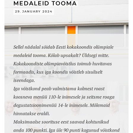
MEDALEID TOOMA
29. JANUARY 2024
Sellel nädalal sõidab Eesti kokakoondis olümpiale
medaleid tooma. Kõlab upsakalt? Üldsegi mitte.
Kokakoondiste olümpiavõistlus toimub huvitavas
formaadis, kus iga koondis võistleb sisuliselt
iseendaga.
Iga võistkond peab valmistama kolmest roast
koosneva menüü 110-le inimesele ja seitsme roaga
degustatsioonimenüü 14-le inimesele. Mõlemaid
hinnatakse eraldi.
Maksimaalse soorituse eest saavad kohtunikud
anda 100 punkti. Iga üle 90 punti kogunud võistkond