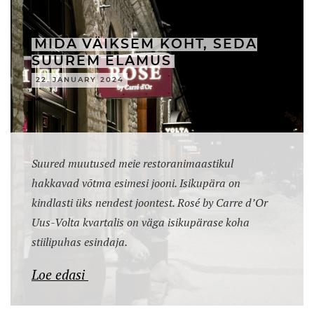
MIDA VÄIKSEM KOHT, SEDA
SUUREM ELAMUS
22. JANUARY 2024
Suured muutused meie restoranimaastikul
hakkavad võtma esimesi jooni. Isikupära on
kindlasti üks nendest joontest. Rosé by Carre d’Or
Uus-Volta kvartalis on väga isikupärase koha
stiilipuhas esindaja.
Loe edasi