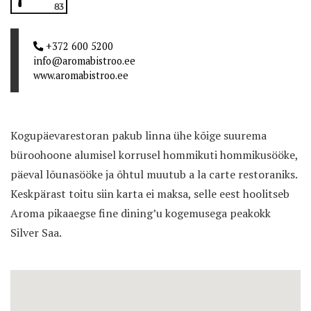
83
+372 600 5200
info@aromabistroo.ee
www.aromabistroo.ee
Kogupäevarestoran pakub linna ühe kõige suurema
büroohoone alumisel korrusel hommikuti hommikusööke,
päeval lõunasööke ja õhtul muutub a la carte restoraniks.
Keskpärast toitu siin karta ei maksa, selle eest hoolitseb
Aroma pikaaegse fine dining’u kogemusega peakokk
Silver Saa.