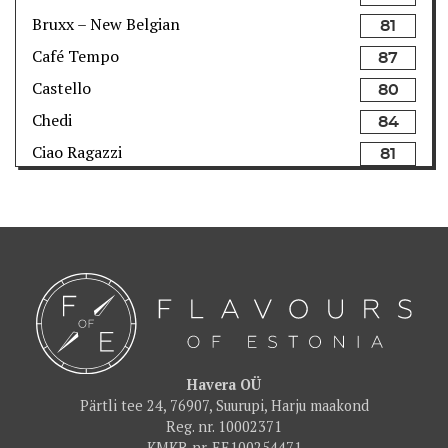
Bruxx – New Belgian
81
Café Tempo
87
Castello
80
Chedi
84
Ciao Ragazzi
81
Como Wine Bar & Shop
82
Dirhami Kalakohvik
82
Dominic
85
F-hoone
86
F.Burger
80
Fotografiska Restoran
91
Franzia
83
Havera OÜ
Pärtli tee 24, 76907, Suurupi, Harju maakond
FUME Restoran
90
Reg. nr. 10002371
Gastro Bar TUJU
86
KMKR nr. EE100254471