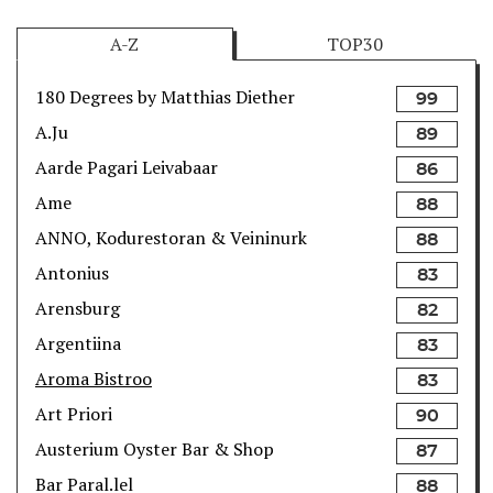
A-Z
TOP30
180 Degrees by Matthias Diether
99
A.Ju
89
Aarde Pagari Leivabaar
86
Ame
88
ANNO, Kodurestoran & Veininurk
88
Antonius
83
Arensburg
82
Argentiina
83
Aroma Bistroo
83
Art Priori
90
Austerium Oyster Bar & Shop
87
Bar Paral.lel
88