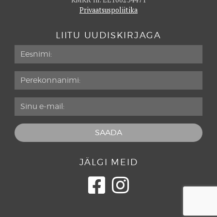
Privaatsuspoliitika
Georg Ots Spa restoran
86
Gianni
86
LIITU UUDISKIRJAGA
GMP Pühajärve Restoran
86
Gobi
87
Gruusia Trahter Mimino
82
Hapsal Dietrich
86
Härg
86
Hiis
90
Hõlm
89
Horisont
91
JÄLGI MEID
HÜGGE Resto
82
Humal Bistroo
85
Ilmaveere
87
ISSEI
85