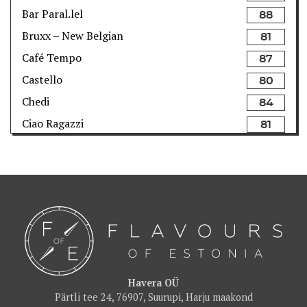
Bar Paral.lel
88
Bruxx – New Belgian
81
Café Tempo
87
Castello
80
Chedi
84
Ciao Ragazzi
81
Como Wine Bar & Shop
82
Dirhami Kalakohvik
82
Dominic
85
F-hoone
86
F.Burger
80
Fotografiska Restoran
91
Franzia
83
Havera OÜ
Pärtli tee 24, 76907, Suurupi, Harju maakond
FUME Restoran
90