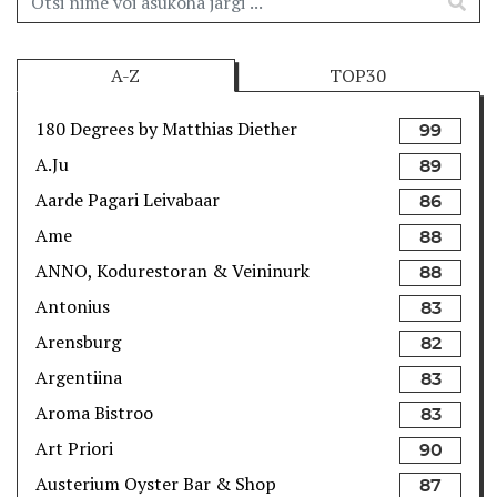
A-Z
TOP30
180 Degrees by Matthias Diether
99
A.Ju
89
Aarde Pagari Leivabaar
86
Ame
88
ANNO, Kodurestoran & Veininurk
88
Antonius
83
Arensburg
82
Argentiina
83
Aroma Bistroo
83
Art Priori
90
Austerium Oyster Bar & Shop
87