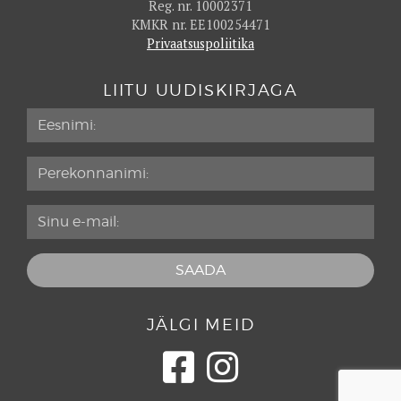
Reg. nr. 10002371
Gastro Bar TUJU
86
KMKR nr. EE100254471
Privaatsuspoliitika
Georg Ots Spa restoran
86
Gianni
86
LIITU UUDISKIRJAGA
GMP Pühajärve Restoran
86
Gobi
87
Gruusia Trahter Mimino
82
Hapsal Dietrich
86
Härg
86
Hiis
90
Hõlm
89
Horisont
91
JÄLGI MEID
HÜGGE Resto
82
Humal Bistroo
85
Ilmaveere
87