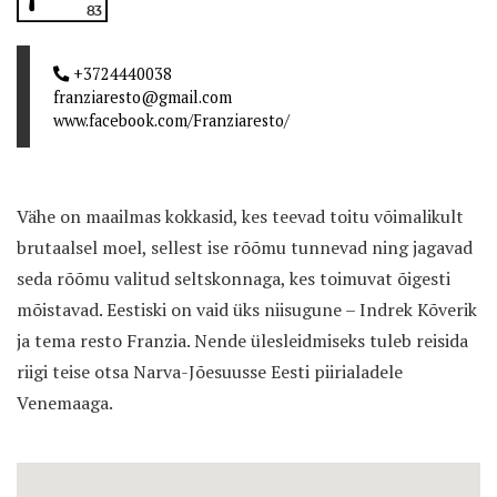
83
+3724440038
franziaresto@gmail.com
www.facebook.com/Franziaresto/
Vähe on maailmas kokkasid, kes teevad toitu võimalikult
brutaalsel moel, sellest ise rõõmu tunnevad ning jagavad
seda rõõmu valitud seltskonnaga, kes toimuvat õigesti
mõistavad. Eestiski on vaid üks niisugune – Indrek Kõverik
ja tema resto Franzia. Nende ülesleidmiseks tuleb reisida
riigi teise otsa Narva-Jõesuusse Eesti piirialadele
Venemaaga.