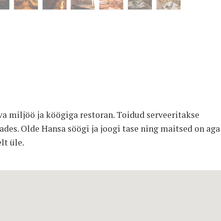
a miljöö ja köögiga restoran. Toidud serveeritakse
ades. Olde Hansa söögi ja joogi tase ning maitsed on aga
lt üle.