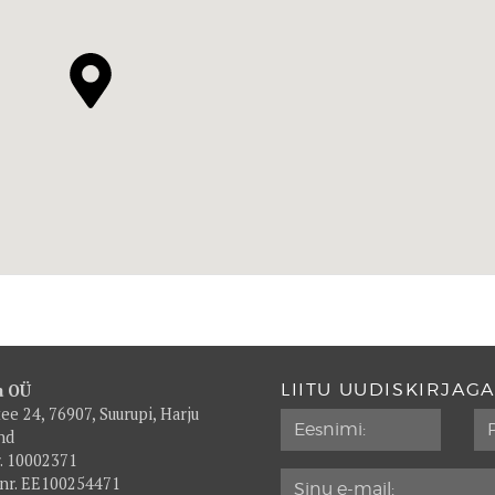
LIITU UUDISKIRJAGA
a OÜ
tee 24, 76907, Suurupi, Harju
nd
r. 10002371
nr. EE100254471