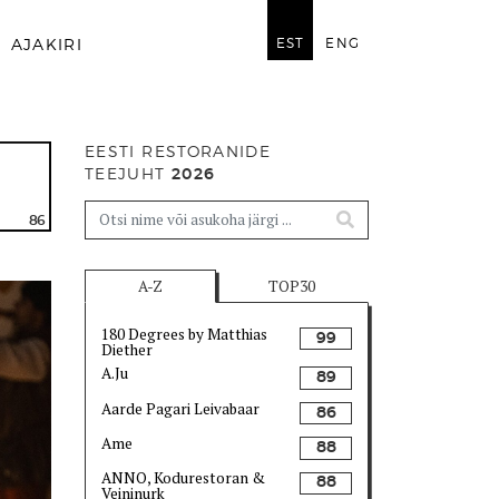
EST
ENG
AJAKIRI
EESTI RESTORANIDE
TEEJUHT
2026
86
A-Z
TOP30
180 Degrees by Matthias
99
Diether
A.Ju
89
Aarde Pagari Leivabaar
86
Ame
88
ANNO, Kodurestoran &
88
Veininurk