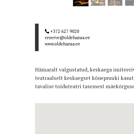
+372 627 9020
reserve@oldehansa.ee
www.oldehansa.ee
Hämaralt valgustatud, keskaega imiteeriv
teatraalselt keskaegset kõnepruuki kasut
tavalise toiduteatri tasemest mäekõrguse