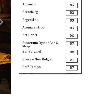
Antonius
83
Arensburg
82
Argentiina
83
Next
Aroma Bistroo
83
Art Priori
90
Austerium Oyster Bar &
87
Shop
Bar Paral.lel
88
Bruxx – New Belgian
81
Café Tempo
87
Castello
80
Chedi
84
Ciao Ragazzi
81
Como Wine Bar & Shop
82
Dirhami Kalakohvik
82