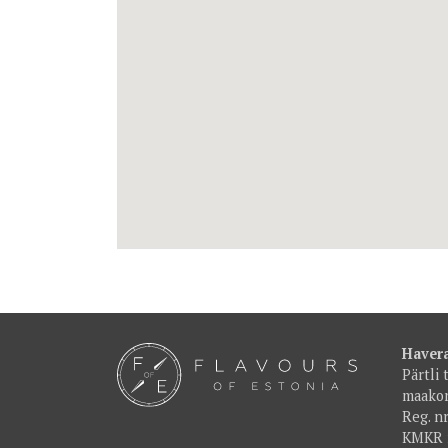
Haver
Pärtli 
maako
Reg. n
KMKR 