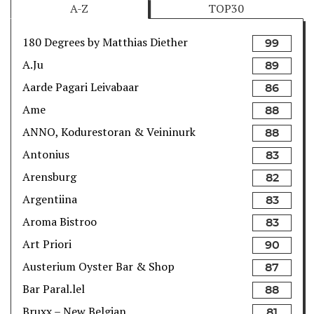
A-Z
TOP30
180 Degrees by Matthias Diether
99
A.Ju
89
Aarde Pagari Leivabaar
86
Ame
88
ANNO, Kodurestoran & Veininurk
88
Antonius
83
Arensburg
82
Argentiina
83
Aroma Bistroo
83
Art Priori
90
Austerium Oyster Bar & Shop
87
Bar Paral.lel
88
Bruxx – New Belgian
81