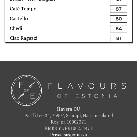
Café Tempo
87
Castello
80
Chedi
84
Ciao Ragazzi
81
Como Wine Bar & Shop
82
Dirhami Kalakohvik
82
Dominic
85
F-hoone
86
F.Burger
80
Fotografiska Restoran
91
Franzia
83
Havera OÜ
Pärtli tee 24, 76907, Suurupi, Harju maakond
FUME Restoran
90
Reg. nr. 10002371
Gastro Bar TUJU
86
KMKR nr. EE100254471
Privaatsuspoliitika
Georg Ots Spa restoran
86