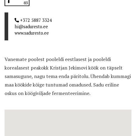
83
+372 5887 3324
hi@saduresto.ee
www.saduresto.ee
Vanemate poolest pooleldi eestlasest ja pooleldi
korealasest peakokk Kristjan Jekimovi köök on täpselt
samasugune, nagu tema enda päritolu. Ühendab kummagi
maa köökide kõige tuntumad omadused. Sadu eriline
oskus on köögiviljade fermenteerimine.