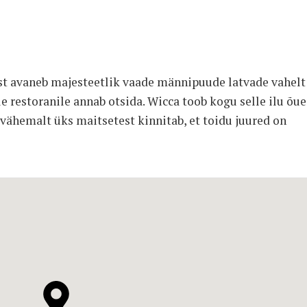
t avaneb majesteetlik vaade männipuude latvade vahel
 restoranile annab otsida. Wicca toob kogu selle ilu õue
vähemalt üks maitsetest kinnitab, et toidu juured on