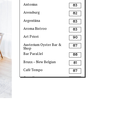
Antonius
83
Arensburg
82
Argentiina
83
Aroma Bistroo
83
Art Priori
90
Austerium Oyster Bar &
87
Shop
Bar Paral.lel
88
Bruxx – New Belgian
81
Café Tempo
87
Castello
80
Chedi
84
Ciao Ragazzi
81
Como Wine Bar & Shop
82
Dirhami Kalakohvik
82