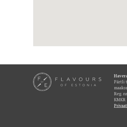
Haver
Pärtli 
maako
Reg. n
KMKR 
Privaat