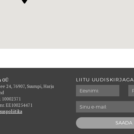
LIITU UUDISKIRJAGA
a OÜ
tee 24, 76907, Suurupi, Harju
nd
r. 10002371
nr. EE100254471
suspoliitika