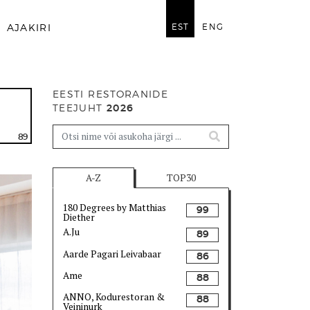
EST
ENG
AJAKIRI
EESTI RESTORANIDE
TEEJUHT
2026
89
A-Z
TOP30
180 Degrees by Matthias
99
Diether
A.Ju
89
Aarde Pagari Leivabaar
86
Ame
88
ANNO, Kodurestoran &
88
Veininurk