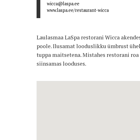
wicca@laspa.ee
www.laspa.ee/restaurant-wicca
Laulasmaa LaSpa restorani Wicca akendes
poole. Ilusamat looduslikku ümbrust ühele
tuppa maitsetena. Mistahes restorani roa 
siinsamas looduses.