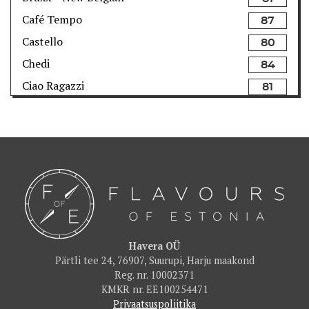
Café Tempo
87
Castello
80
Chedi
84
Ciao Ragazzi
81
Como Wine Bar & Shop
82
Dirhami Kalakohvik
82
Dominic
85
F-hoone
86
F.Burger
80
Fotografiska Restoran
91
Franzia
83
Havera OÜ
Pärtli tee 24, 76907, Suurupi, Harju maakond
FUME Restoran
90
Reg. nr. 10002371
Gastro Bar TUJU
86
KMKR nr. EE100254471
Privaatsuspoliitika
Georg Ots Spa restoran
86