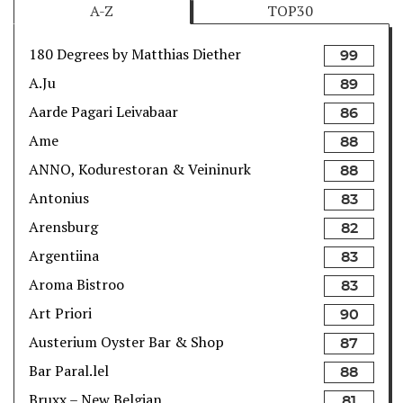
A-Z
TOP30
180 Degrees by Matthias Diether
99
A.Ju
89
Aarde Pagari Leivabaar
86
Ame
88
ANNO, Kodurestoran & Veininurk
88
Antonius
83
Arensburg
82
Argentiina
83
Aroma Bistroo
83
Art Priori
90
Austerium Oyster Bar & Shop
87
Bar Paral.lel
88
Bruxx – New Belgian
81