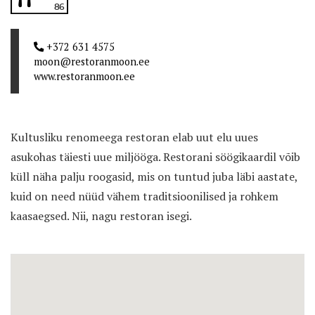
86
+372 631 4575
moon@restoranmoon.ee
www.restoranmoon.ee
Kultusliku renomeega restoran elab uut elu uues
asukohas täiesti uue miljööga. Restorani söögikaardil võib
küll näha palju roogasid, mis on tuntud juba läbi aastate,
kuid on need nüüd vähem traditsioonilised ja rohkem
kaasaegsed. Nii, nagu restoran isegi.