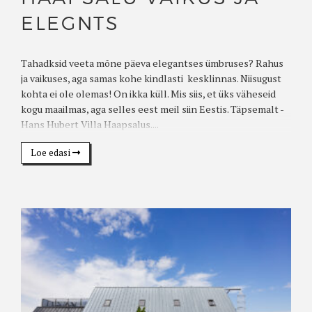
ELEGNTS
Tahadksid veeta mõne päeva elegantses ümbruses? Rahus
ja vaikuses, aga samas kohe kindlasti kesklinnas. Niisugust
kohta ei ole olemas! On ikka küll. Mis siis, et üks väheseid
kogu maailmas, aga selles eest meil siin Eestis. Täpsemalt -
Hans Hubert Villa Haapsalus....
Loe edasi