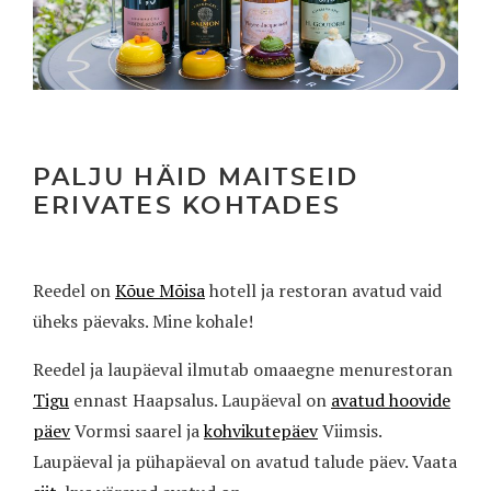
PALJU HÄID MAITSEID
ERIVATES KOHTADES
Reedel on
Kõue Mõisa
hotell ja restoran avatud vaid
üheks päevaks. Mine kohale!
Reedel ja laupäeval ilmutab omaaegne menurestoran
Tigu
ennast Haapsalus. Laupäeval on
avatud hoovide
päev
Vormsi saarel
ja
kohvikutepäev
Viimsis
.
Laupäeval ja pühapäeval on avatud talude päev. Vaata