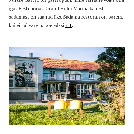
Purtse Gastro on gastropubi, mille sarnane võiks olla
igas Eesti linnas. Grand Holm Marina kahest
sadamast on saanud üks. Sadama restoran on parem,
kui ei iial varem. Loe edasi
siit
.