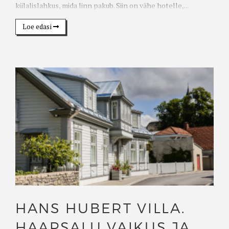
külalislahkus, mida linn pakub. Siin on vähe hotelle,...
Loe edasi
HANS HUBERT VILLA.
HAAPSALU VAIKUS JA