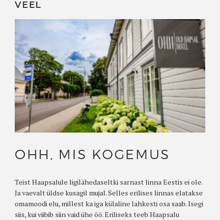
VEEL
OHH, MIS KOGEMUS
Teist Haapsalule ligilähedaseltki sarnast linna Eestis ei ole.
Ja vaevalt üldse kusagil mujal. Selles erilises linnas elatakse
omamoodi elu, millest ka iga külaline lahkesti osa saab. Isegi
siis, kui viibib siin vaid ühe öö. Eriliseks teeb Haapsalu