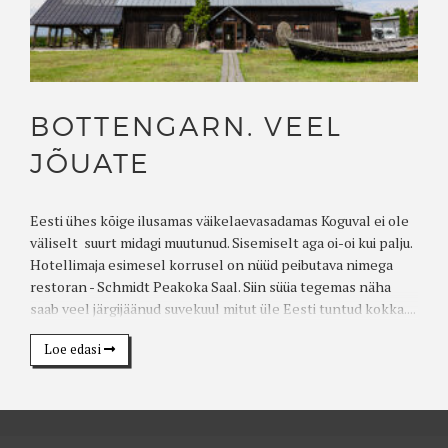
BOTTENGARN. VEEL
JÕUATE
Eesti ühes kõige ilusamas väikelaevasadamas Koguval ei ole
väliselt suurt midagi muutunud. Sisemiselt aga oi-oi kui palju.
Hotellimaja esimesel korrusel on nüüd peibutava nimega
restoran - Schmidt Peakoka Saal. Siin süüa tegemas näha
saab veel järgijäänud suvekuul mitut üle Eesti tuntud kokka....
Loe edasi