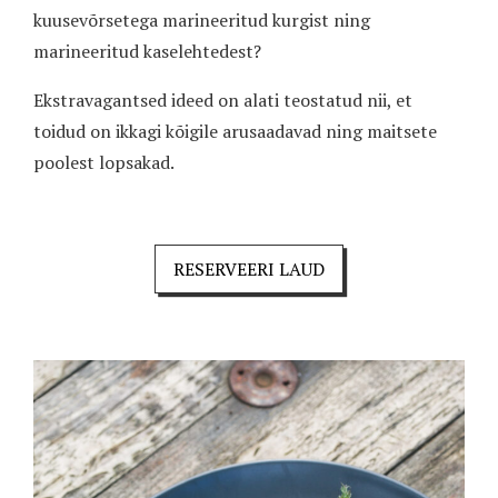
kuusevõrsetega marineeritud kurgist ning
marineeritud kaselehtedest?
Ekstravagantsed ideed on alati teostatud nii, et
toidud on ikkagi kõigile arusaadavad ning maitsete
poolest lopsakad.
RESERVEERI LAUD