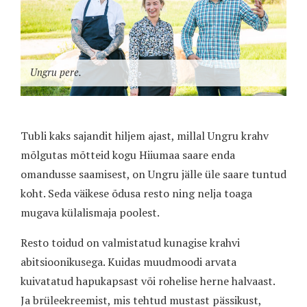
Ungru pere.
Tubli kaks sajandit hiljem ajast, millal Ungru krahv
mõlgutas mõtteid kogu Hiiumaa saare enda
omandusse saamisest, on Ungru jälle üle saare tuntud
koht. Seda väikese õdusa resto ning nelja toaga
mugava külalismaja poolest.
Resto toidud on valmistatud kunagise krahvi
abitsioonikusega. Kuidas muudmoodi arvata
kuivatatud hapukapsast või rohelise herne halvaast.
Ja brüleekreemist, mis tehtud mustast pässikust,