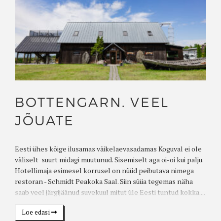
BOTTENGARN. VEEL
JÕUATE
Eesti ühes kõige ilusamas väikelaevasadamas Koguval ei ole
väliselt suurt midagi muutunud. Sisemiselt aga oi-oi kui palju.
Hotellimaja esimesel korrusel on nüüd peibutava nimega
restoran - Schmidt Peakoka Saal. Siin süüa tegemas näha
saab veel järgijäänud suvekuul mitut üle Eesti tuntud kokka....
Loe edasi