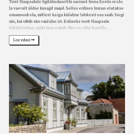
Teist Haapsalule ligilähedaseltki sarnast linna Eestis ei ole.
Ja vaevalt üldse kusagil mujal. Selles erilises linnas elatakse
omamoodi elu, millest ka iga külaline lahkesti osa saab. Isegi
siis, kui viibib siin vaid ühe öö. Eriliseks teeb Haapsalu
külalislahkus, mida linn pakub. Siin on vähe hotelle,...
Loe edasi