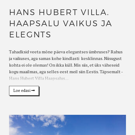
HANS HUBERT VILLA.
HAAPSALU VAIKUS JA
ELEGNTS
Tahadksid veeta mõne päeva elegantses ümbruses? Rahus
ja vaikuses, aga samas kohe kindlasti kesklinnas. Niisugust
kohta ei ole olemas! On ikka küll. Mis siis, et üks väheseid
kogu maailmas, aga selles eest meil siin Eestis. Täpsemalt -
Hans Hubert Villa Haapsalus....
Loe edasi