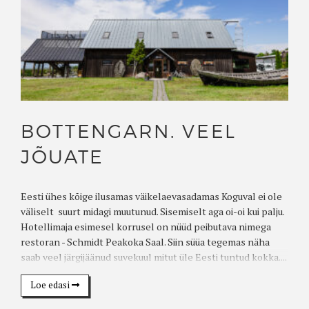
BOTTENGARN. VEEL
JÕUATE
Eesti ühes kõige ilusamas väikelaevasadamas Koguval ei ole
väliselt suurt midagi muutunud. Sisemiselt aga oi-oi kui palju.
Hotellimaja esimesel korrusel on nüüd peibutava nimega
restoran - Schmidt Peakoka Saal. Siin süüa tegemas näha
saab veel järgijäänud suvekuul mitut üle Eesti tuntud kokka....
Loe edasi