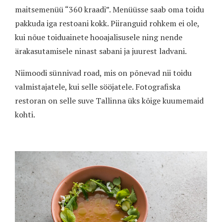
maitsemenüü “360 kraadi”. Menüüsse saab oma toidu
pakkuda iga restoani kokk. Piiranguid rohkem ei ole,
kui nõue toiduainete hooajalisusele ning nende
ärakasutamisele ninast sabani ja juurest ladvani.
Niimoodi sünnivad road, mis on põnevad nii toidu
valmistajatele, kui selle sööjatele. Fotografiska
restoran on selle suve Tallinna üks kõige kuumemaid
kohti.