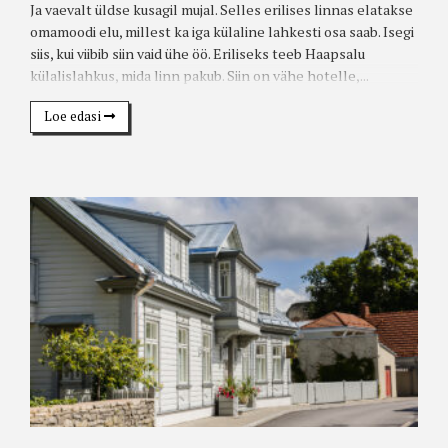
Ja vaevalt üldse kusagil mujal. Selles erilises linnas elatakse
omamoodi elu, millest ka iga külaline lahkesti osa saab. Isegi
siis, kui viibib siin vaid ühe öö. Eriliseks teeb Haapsalu
külalislahkus, mida linn pakub. Siin on vähe hotelle,...
Loe edasi