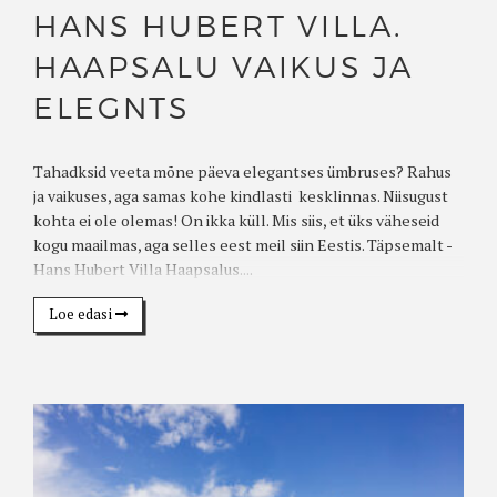
HANS HUBERT VILLA.
HAAPSALU VAIKUS JA
ELEGNTS
Tahadksid veeta mõne päeva elegantses ümbruses? Rahus
ja vaikuses, aga samas kohe kindlasti kesklinnas. Niisugust
kohta ei ole olemas! On ikka küll. Mis siis, et üks väheseid
kogu maailmas, aga selles eest meil siin Eestis. Täpsemalt -
Hans Hubert Villa Haapsalus....
Loe edasi