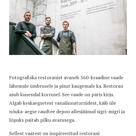
Fotografiska restoranist avaneb 360-kraadine vaade
lähemale ümbrusele ja pisut kaugemale ka. Restoran
asub kuuendal korrusel. See vaade on päris kirju.
Algab keskaegsetest vanalinnatornidest, käib üle
nõuka-aegse raudtee depoo allesjäänud sigri-migri ja
lõpuks paitab pilku avarusega.
Sellest vaatest on inspireeritud restorani