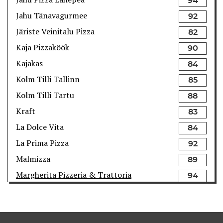
94
Jahu Tänavagurmee
92
Järiste Veinitalu Pizza
82
Kaja Pizzaköök
90
Kajakas
84
Kolm Tilli Tallinn
85
Kolm Tilli Tartu
88
Kraft
83
La Dolce Vita
84
La Prima Pizza
92
Malmizza
89
Margherita Pizzeria & Trattoria
94
OKO
93
Pizzeria di Orm Oja
95
Ristorante Flavore