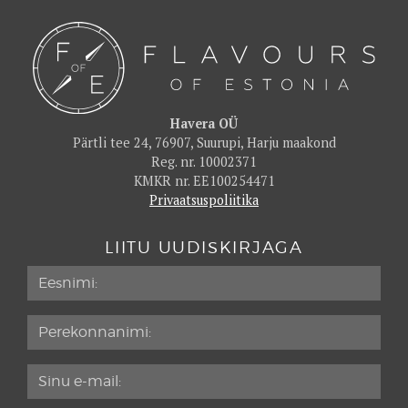
86
Santa Lucia
91
Vidrike Külamaja
91
Havera OÜ
Pärtli tee 24, 76907, Suurupi, Harju maakond
Reg. nr. 10002371
KMKR nr. EE100254471
Privaatsuspoliitika
LIITU UUDISKIRJAGA