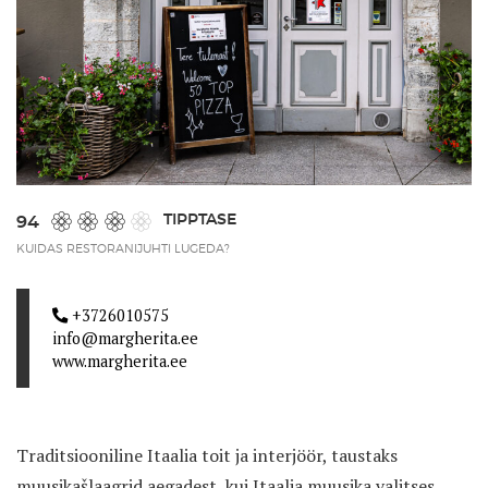
TIPPTASE
94
KUIDAS RESTORANIJUHTI LUGEDA?
+3726010575
info@margherita.ee
www.margherita.ee
Traditsiooniline Itaalia toit ja interjöör, taustaks
muusikašlaagrid aegadest, kui Itaalia muusika valitses