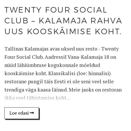
TWENTY FOUR SOCIAL
CLUB – KALAMAJA RAHVA
UUS KOOSKÄIMISE KOHT.
Tallinas Kalamajas avas uksed uus resto - Twenty
Four Social Club. Aadressil Vana-Kalamaja 18 on
nüüd lähiümbruse kogukonnale mõeldud
kooskäimise koht. Klassikalisi (loe: hinnalisi)
restorane pungil täis Eesti ei ole seni veel selle
trendiga väga kaasa läinud. Meie jaoks on restoran
ikka veel tähistamise koht...
Loe edasi