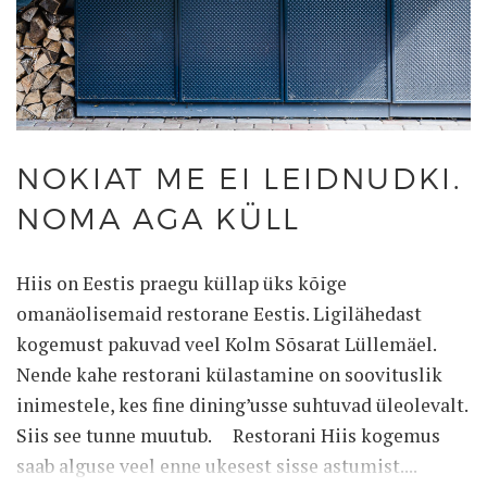
NOKIAT ME EI LEIDNUDKI.
NOMA AGA KÜLL
Hiis on Eestis praegu küllap üks kõige
omanäolisemaid restorane Eestis. Ligilähedast
kogemust pakuvad veel Kolm Sõsarat Lüllemäel.
Nende kahe restorani külastamine on soovituslik
inimestele, kes fine dining’usse suhtuvad üleolevalt.
Siis see tunne muutub. Restorani Hiis kogemus
saab alguse veel enne ukesest sisse astumist....