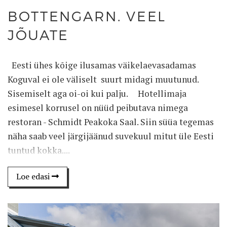
BOTTENGARN. VEEL
JÕUATE
Eesti ühes kõige ilusamas väikelaevasadamas
Koguval ei ole väliselt suurt midagi muutunud.
Sisemiselt aga oi-oi kui palju. Hotellimaja
esimesel korrusel on nüüd peibutava nimega
restoran - Schmidt Peakoka Saal. Siin süüa tegemas
näha saab veel järgijäänud suvekuul mitut üle Eesti
tuntud kokka....
Loe edasi