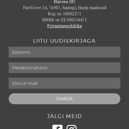
Havera OÜ
Pärtli tee 24, 76907, Suurupi, Harju maakond
Reg. nr. 10002371
KMKR nr. EE100254471
Privaatsuspoliitika
LIITU UUDISKIRJAGA
JÄLGI MEID