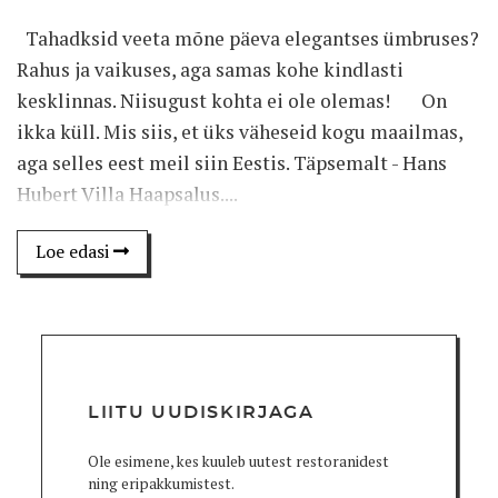
Tahadksid veeta mõne päeva elegantses ümbruses?
Rahus ja vaikuses, aga samas kohe kindlasti
kesklinnas. Niisugust kohta ei ole olemas! On
ikka küll. Mis siis, et üks väheseid kogu maailmas,
aga selles eest meil siin Eestis. Täpsemalt - Hans
Hubert Villa Haapsalus....
Loe edasi
LIITU UUDISKIRJAGA
Ole esimene, kes kuuleb uutest restoranidest
ning eripakkumistest.