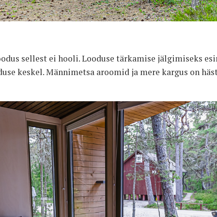
oodus sellest ei hooli. Looduse tärkamise jälgimiseks esi
duse keskel. Männimetsa aroomid ja mere kargus on häs