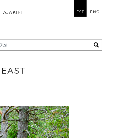
EST
ENG
AJAKIRI
REAST