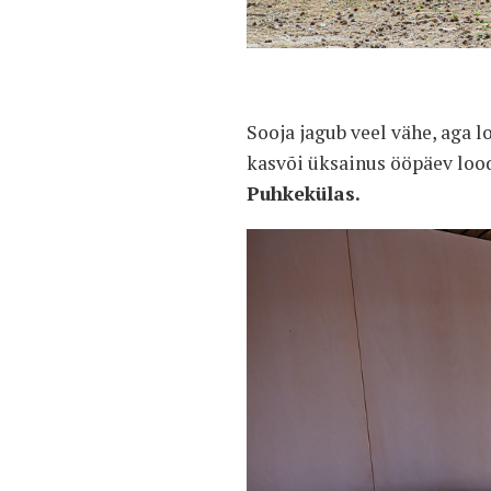
Sooja jagub veel vähe, aga l
kasvõi üksainus ööpäev loo
Puhkekülas.