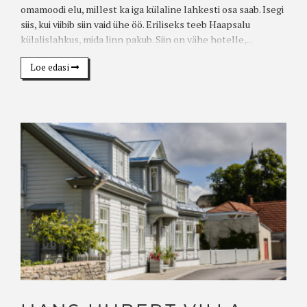
omamoodi elu, millest ka iga külaline lahkesti osa saab. Isegi
siis, kui viibib siin vaid ühe öö. Eriliseks teeb Haapsalu
külalislahkus, mida linn pakub. Siin on vähe hotelle,...
Loe edasi