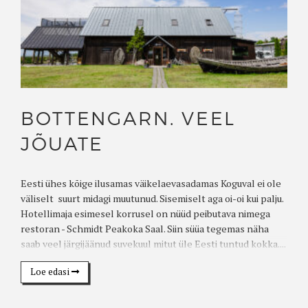
BOTTENGARN. VEEL
JÕUATE
Eesti ühes kõige ilusamas väikelaevasadamas Koguval ei ole
väliselt suurt midagi muutunud. Sisemiselt aga oi-oi kui palju.
Hotellimaja esimesel korrusel on nüüd peibutava nimega
restoran - Schmidt Peakoka Saal. Siin süüa tegemas näha
saab veel järgijäänud suvekuul mitut üle Eesti tuntud kokka....
Loe edasi