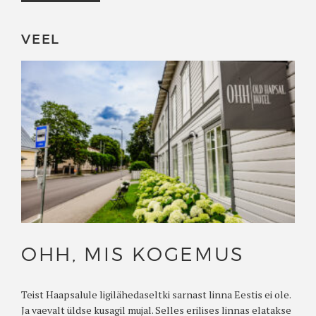
VEEL
OHH, MIS KOGEMUS
Teist Haapsalule ligilähedaseltki sarnast linna Eestis ei ole.
Ja vaevalt üldse kusagil mujal. Selles erilises linnas elatakse