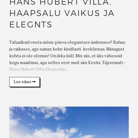
HANS HUBERT VILLA.
HAAPSALU VAIKUS JA
ELEGNTS
Tahadksid veeta mõne päeva elegantses ümbruses? Rahus
ja vaikuses, aga samas kohe kindlasti kesklinnas. Niisugust
kohta ei ole olemas! On ikka küll. Mis siis, et üks väheseid
kogu maailmas, aga selles eest meil siin Eestis. Täpsemalt -
Hans Hubert Villa Haapsalus....
Loe edasi