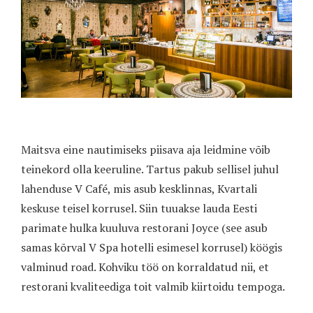
Maitsva eine nautimiseks piisava aja leidmine võib
teinekord olla keeruline. Tartus pakub sellisel juhul
lahenduse V Café, mis asub kesklinnas, Kvartali
keskuse teisel korrusel. Siin tuuakse lauda Eesti
parimate hulka kuuluva restorani Joyce (see asub
samas kõrval V Spa hotelli esimesel korrusel) köögis
valminud road. Kohviku töö on korraldatud nii, et
restorani kvaliteediga toit valmib kiirtoidu tempoga.