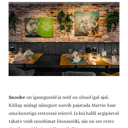
Snoobe
on igasuguseid ja neid on olnud igal ajal.
Küllap midagi niisugust soovib pajatada Martin Saar
oma kunstiga restorani seintel. Ja kui hallil argipäeval
tahate veidi snoobimat lõunasööki, siis on see resto