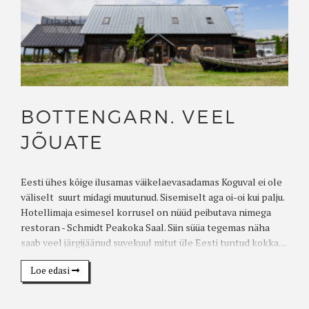
BOTTENGARN. VEEL
JÕUATE
Eesti ühes kõige ilusamas väikelaevasadamas Koguval ei ole
väliselt suurt midagi muutunud. Sisemiselt aga oi-oi kui palju.
Hotellimaja esimesel korrusel on nüüd peibutava nimega
restoran - Schmidt Peakoka Saal. Siin süüa tegemas näha
saab veel järgijäänud suvekuul mitut üle Eesti tuntud kokka....
Loe edasi