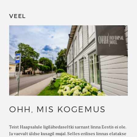
VEEL
OHH, MIS KOGEMUS
Teist Haapsalule ligilähedaseltki sarnast linna Eestis ei ole.
Ja vaevalt üldse kusagil mujal. Selles erilises linnas elatakse