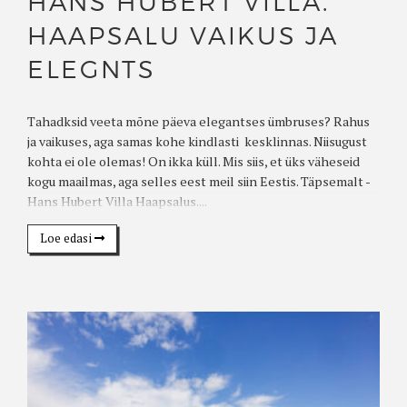
HANS HUBERT VILLA.
HAAPSALU VAIKUS JA
ELEGNTS
Tahadksid veeta mõne päeva elegantses ümbruses? Rahus
ja vaikuses, aga samas kohe kindlasti kesklinnas. Niisugust
kohta ei ole olemas! On ikka küll. Mis siis, et üks väheseid
kogu maailmas, aga selles eest meil siin Eestis. Täpsemalt -
Hans Hubert Villa Haapsalus....
Loe edasi