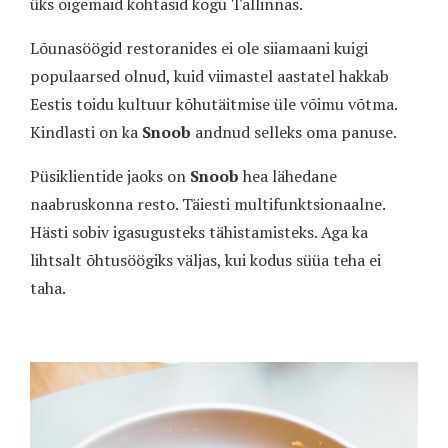
üks õigemaid kohtasid kogu Tallinnas.
Lõunasöögid restoranides ei ole siiamaani kuigi
populaarsed olnud, kuid viimastel aastatel hakkab
Eestis toidu kultuur kõhutäitmise üle võimu võtma.
Kindlasti on ka
Snoob
andnud selleks oma panuse.
Püsiklientide jaoks on
Snoob
hea lähedane
naabruskonna resto. Täiesti multifunktsionaalne.
Hästi sobiv igasugusteks tähistamisteks. Aga ka
lihtsalt õhtusöögiks väljas, kui kodus süüa teha ei
taha.