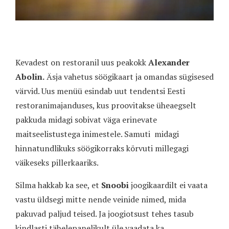
Kevadest on restoranil uus peakokk
Alexander
Abolin.
Äsja vahetus söögikaart ja omandas sügisesed
värvid. Uus menüü esindab uut tendentsi Eesti
restoranimajanduses, kus proovitakse üheaegselt
pakkuda midagi sobivat väga erinevate
maitseelistustega inimestele. Samuti
midagi
hinnatundlikuks söögikorraks kõrvuti millegagi
väikeseks pillerkaariks.
Silma hakkab ka see, et
Snoobi
joogikaardilt ei vaata
vastu üldsegi mitte nende veinide nimed, mida
pakuvad paljud teised. Ja joogiotsust tehes tasub
kindlasti tähelepanelikult üle vaadata ka