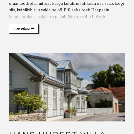
omamoodi elu, millest ka iga külaline lahkesti osa saab. Isegi
siis, kui viibib siin vaid ühe öö. Eriliseks teeb Haapsalu
külalislahkus, mida linn pakub. Siin on vähe hotelle,...
Loe edasi