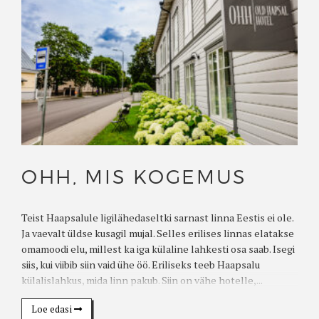
OHH, MIS KOGEMUS
Teist Haapsalule ligilähedaseltki sarnast linna Eestis ei ole.
Ja vaevalt üldse kusagil mujal. Selles erilises linnas elatakse
omamoodi elu, millest ka iga külaline lahkesti osa saab. Isegi
siis, kui viibib siin vaid ühe öö. Eriliseks teeb Haapsalu
külalislahkus, mida linn pakub. Siin on vähe hotelle,...
Loe edasi