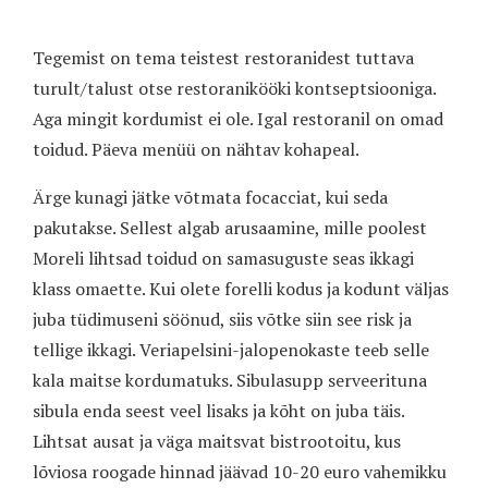
Tegemist on tema teistest restoranidest tuttava
turult/talust otse restoranikööki kontseptsiooniga.
Aga mingit kordumist ei ole. Igal restoranil on omad
toidud. Päeva menüü on nähtav kohapeal.
Ärge kunagi jätke võtmata focacciat, kui seda
pakutakse. Sellest algab arusaamine, mille poolest
Moreli lihtsad toidud on samasuguste seas ikkagi
klass omaette. Kui olete forelli kodus ja kodunt väljas
juba tüdimuseni söönud, siis võtke siin see risk ja
tellige ikkagi. Veriapelsini-jalopenokaste teeb selle
kala maitse kordumatuks. Sibulasupp serveerituna
sibula enda seest veel lisaks ja kõht on juba täis.
Lihtsat ausat ja väga maitsvat bistrootoitu, kus
lõviosa roogade hinnad jäävad 10-20 euro vahemikku