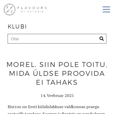
KLUBI
MOREL. SIIN POLE TOITU,
MIDA ÜLDSE PROOVIDA
EI TAHAKS
14. Veebruar 2025
Bistroo on Eesti külalislahkuse valdkonnas praegu
saatuslik tegelane. Soomes ja Rootsis on nende buum.