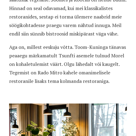
Hinnad on seal odavamad, kui mei klassikalistes
restoranides, sestap ei torma ülemere naabrid meie
söögikohtadesse praegu varem nähtud innuga. Meil
endil siin sünnib bistroosid miskipärast väga vähe.
Aga on, millest eeskuju võtta. Toom-Kuninga tänavas
peaaegu märkamatult Tsunfti asemele tulnud Morel
on kohaletulemist väärt. Olgu lähedalt või kaugelt.
Tegemist on Rado Mitro kahele omanimelisele
restoranile lisaks tema kolmanda restoraniga.