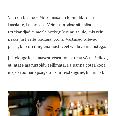
Vein on bistroos Morel niisama loomulik toidu
kaaslane, kui on vesi. Veine tuntakse siin hästi.
Ettekandjad ei mõtle hetkegi küsimuse üle, mis veini
peaks just selle toiduga jooma. Vastused tulevad
peast, kiiresti ning enamasti veel valiluvõimalustega.
Ja hoiduge ka viimasest veast, mida teha võite. Sellest,
et jätate magustoidu tellimata. Ka panna cotta koos
maja aroonianapsuga on siin teistsugune, kui mujal.