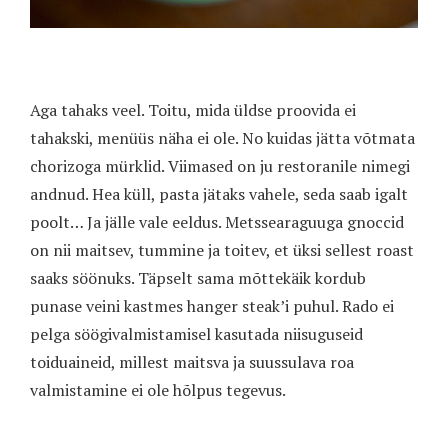
Aga tahaks veel. Toitu, mida üldse proovida ei
tahakski, menüüs näha ei ole. No kuidas jätta võtmata
chorizoga mürklid. Viimased on ju restoranile nimegi
andnud. Hea küll, pasta jätaks vahele, seda saab igalt
poolt… Ja jälle vale eeldus. Metssearaguuga gnoccid
on nii maitsev, tummine ja toitev, et üksi sellest roast
saaks söönuks. Täpselt sama mõttekäik kordub
punase veini kastmes hanger steak’i puhul. Rado ei
pelga söögivalmistamisel kasutada niisuguseid
toiduaineid, millest maitsva ja suussulava roa
valmistamine ei ole hõlpus tegevus.