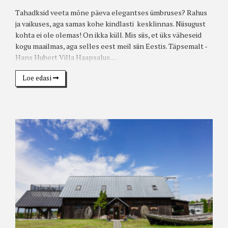
Tahadksid veeta mõne päeva elegantses ümbruses? Rahus
ja vaikuses, aga samas kohe kindlasti kesklinnas. Niisugust
kohta ei ole olemas! On ikka küll. Mis siis, et üks väheseid
kogu maailmas, aga selles eest meil siin Eestis. Täpsemalt -
Hans Hubert Villa Haapsalus....
Loe edasi