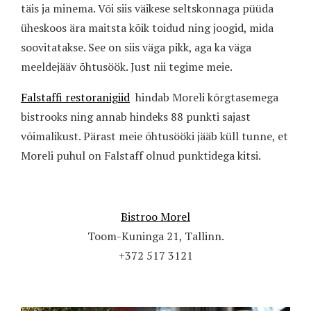
täis ja minema. Või siis väikese seltskonnaga püüda
üheskoos ära maitsta kõik toidud ning joogid, mida
soovitatakse. See on siis väga pikk, aga ka väga
meeldejääv õhtusöök. Just nii tegime meie.
Falstaffi restoranigiid
hindab Moreli kõrgtasemega
bistrooks ning annab hindeks 88 punkti sajast
võimalikust. Pärast meie õhtusööki jääb küll tunne, et
Moreli puhul on Falstaff olnud punktidega kitsi.
Bistroo Morel
Toom-Kuninga 21, Tallinn.
+372 517 3121