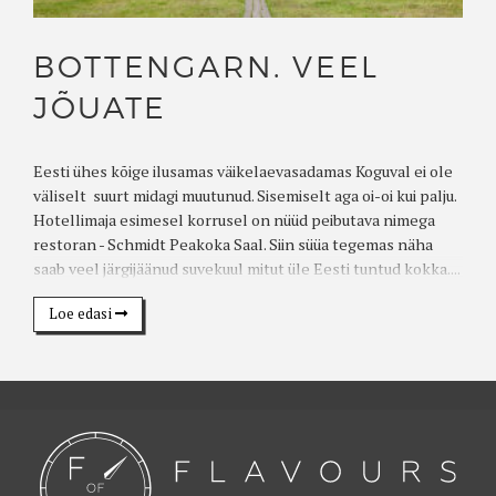
BOTTENGARN. VEEL
JÕUATE
Eesti ühes kõige ilusamas väikelaevasadamas Koguval ei ole
väliselt suurt midagi muutunud. Sisemiselt aga oi-oi kui palju.
Hotellimaja esimesel korrusel on nüüd peibutava nimega
restoran - Schmidt Peakoka Saal. Siin süüa tegemas näha
saab veel järgijäänud suvekuul mitut üle Eesti tuntud kokka....
Loe edasi