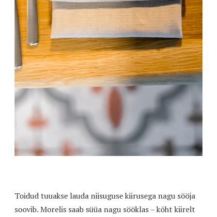
Toidud tuuakse lauda niisuguse kiirusega nagu sööja
soovib. Morelis saab süüa nagu sööklas – kõht kiirelt