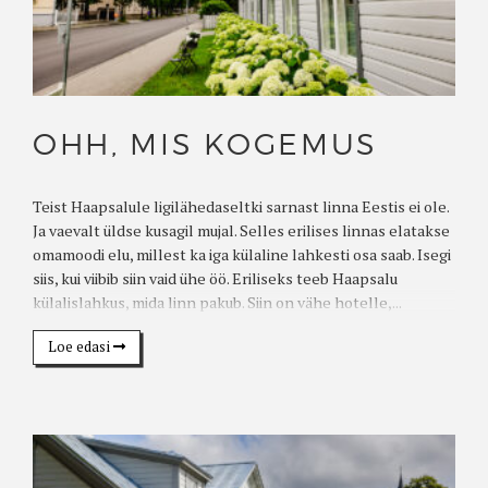
OHH, MIS KOGEMUS
Teist Haapsalule ligilähedaseltki sarnast linna Eestis ei ole.
Ja vaevalt üldse kusagil mujal. Selles erilises linnas elatakse
omamoodi elu, millest ka iga külaline lahkesti osa saab. Isegi
siis, kui viibib siin vaid ühe öö. Eriliseks teeb Haapsalu
külalislahkus, mida linn pakub. Siin on vähe hotelle,...
Loe edasi