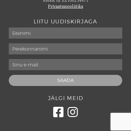
KMKR nr. EE100254471
Privaatsuspoliitika
LIITU UUDISKIRJAGA
JÄLGI MEID