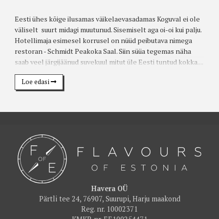
Eesti ühes kõige ilusamas väikelaevasadamas Koguval ei ole
väliselt suurt midagi muutunud. Sisemiselt aga oi-oi kui palju.
Hotellimaja esimesel korrusel on nüüd peibutava nimega
restoran - Schmidt Peakoka Saal. Siin süüa tegemas näha
saab veel järgijäänud suvekuul mitut üle Eesti tuntud kokka....
Loe edasi
Havera OÜ
Pärtli tee 24, 76907, Suurupi, Harju maakond
Reg. nr. 10002371