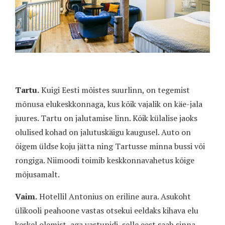
Tartu.
Kuigi Eesti mõistes suurlinn, on tegemist
mõnusa elukeskkonnaga, kus kõik vajalik on käe-jala
juures. Tartu on jalutamise linn. Kõik külalise jaoks
olulised kohad on jalutuskäigu kaugusel. Auto on
õigem üldse koju jätta ning Tartusse minna bussi või
rongiga. Niimoodi toimib keskkonnavahetus kõige
mõjusamalt.
Vaim.
Hotellil Antonius on eriline aura. Asukoht
ülikooli peahoone vastas otsekui eeldaks kihava elu
keskel olemist, aga vastupidi, selle eest saab sinna