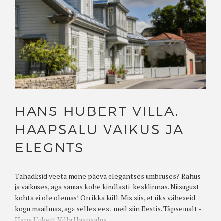
HANS HUBERT VILLA.
HAAPSALU VAIKUS JA
ELEGNTS
Tahadksid veeta mõne päeva elegantses ümbruses? Rahus
ja vaikuses, aga samas kohe kindlasti kesklinnas. Niisugust
kohta ei ole olemas! On ikka küll. Mis siis, et üks väheseid
kogu maailmas, aga selles eest meil siin Eestis. Täpsemalt -
Hans Hubert Villa Haapsalus....