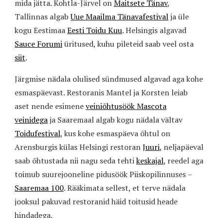
mida jätta. Kohtla-Järvel on
Maitsete Tänav
,
Tallinnas algab
Uue Maailma Tänavafestival
ja üle
kogu Eestimaa
Eesti Toidu Kuu
. Helsingis algavad
Sauce Forumi
üritused, kuhu pileteid saab veel osta
siit
.
Järgmise nädala olulised sündmused algavad aga kohe
esmaspäevast. Restoranis Mantel ja Korsten leiab
aset nende esimene
veiniõhtusöök Mascota
veinidega
ja Saaremaal algab kogu nädala vältav
Toidufestival
, kus kohe esmaspäeva õhtul on
Arensburgis külas Helsingi restoran
Juuri
, neljapäeval
saab õhtustada nii nagu seda tehti
keskajal
, reedel aga
toimub suurejooneline pidusöök Piiskopilinnuses –
Saaremaa 100
. Rääkimata sellest, et terve nädala
jooksul pakuvad restoranid häid toitusid heade
hindadega.