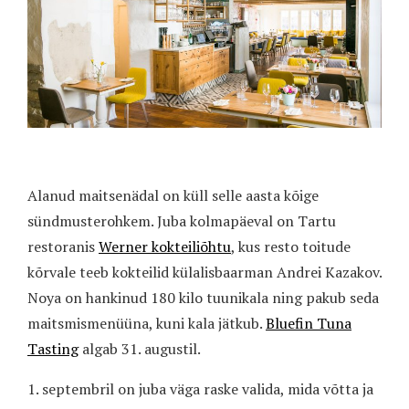
Alanud maitsenädal on küll selle aasta kõige
sündmusterohkem. Juba kolmapäeval on Tartu
restoranis
Werner kokteiliõhtu
, kus resto toitude
kõrvale teeb kokteilid külalisbaarman Andrei Kazakov.
Noya on hankinud 180 kilo tuunikala ning pakub seda
maitsmismenüüna, kuni kala jätkub.
Bluefin Tuna
Tasting
algab 31. augustil.
1. septembril on juba väga raske valida, mida võtta ja