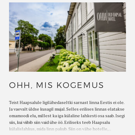
OHH, MIS KOGEMUS
Teist Haapsalule ligilähedaseltki sarnast linna Eestis ei ole.
Ja vaevalt üldse kusagil mujal. Selles erilises linnas elatakse
omamoodi elu, millest ka iga külaline lahkesti osa saab. Isegi
siis, kui viibib siin vaid ühe öö. Eriliseks teeb Haapsalu
külalislahkus, mida linn pakub. Siin on vähe hotelle,...