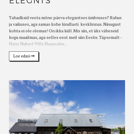
ELEGNTS
Tahadksid veeta mõne päeva elegantses ümbruses? Rahus
ja vaikuses, aga samas kohe kindlasti kesklinnas. Niisugust
kohta ei ole olemas! On ikka küll. Mis siis, et üks väheseid
kogu maailmas, aga selles eest meil siin Eestis. Täpsemalt -
Hans Hubert Villa Haapsalus....
Loe edasi