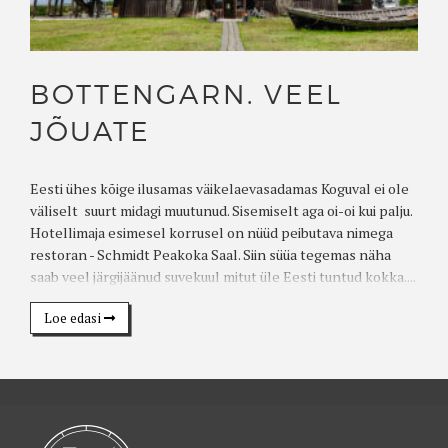
BOTTENGARN. VEEL
JÕUATE
Eesti ühes kõige ilusamas väikelaevasadamas Koguval ei ole
väliselt suurt midagi muutunud. Sisemiselt aga oi-oi kui palju.
Hotellimaja esimesel korrusel on nüüd peibutava nimega
restoran - Schmidt Peakoka Saal. Siin süüa tegemas näha
saab veel järgijäänud suvekuul mitut üle Eesti tuntud kokka....
Loe edasi