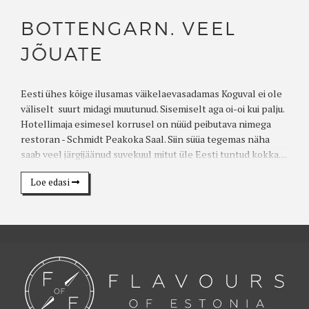
BOTTENGARN. VEEL
JÕUATE
Eesti ühes kõige ilusamas väikelaevasadamas Koguval ei ole
väliselt suurt midagi muutunud. Sisemiselt aga oi-oi kui palju.
Hotellimaja esimesel korrusel on nüüd peibutava nimega
restoran - Schmidt Peakoka Saal. Siin süüa tegemas näha
saab veel järgijäänud suvekuul mitut üle Eesti tuntud kokka....
Loe edasi