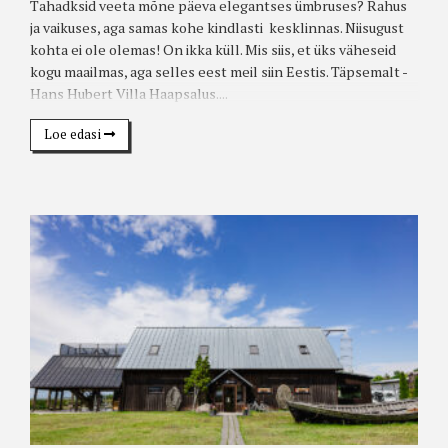
Tahadksid veeta mõne päeva elegantses ümbruses? Rahus
ja vaikuses, aga samas kohe kindlasti kesklinnas. Niisugust
kohta ei ole olemas! On ikka küll. Mis siis, et üks väheseid
kogu maailmas, aga selles eest meil siin Eestis. Täpsemalt -
Hans Hubert Villa Haapsalus....
Loe edasi