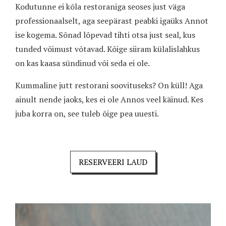
Kodutunne ei kõla restoraniga seoses just väga
professionaalselt, aga seepärast peabki igaüks Annot
ise kogema. Sõnad lõpevad tihti otsa just seal, kus
tunded võimust võtavad. Kõige siiram külalislahkus
on kas kaasa sündinud või seda ei ole.
Kummaline jutt restorani soovituseks? On küll! Aga
ainult nende jaoks, kes ei ole Annos veel käinud. Kes
juba korra on, see tuleb õige pea uuesti.
RESERVEERI LAUD