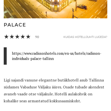
PALACE
90
KUIDAS HOTELLIJUHTI LUGEDA?
https://www.radissonhotels.com/en-us/hotels/radisson-
individuals-palace-tallinn
Ligi sajandi vanune elegantne butiikhotell asub Tallinna
südames Vabaduse Väljaku ääres. Osade tubade akendest
avaneb vaade otse väljakule. Hotelli aulakohvik on
kohalike seas armastatud kokkusaamiskoht.