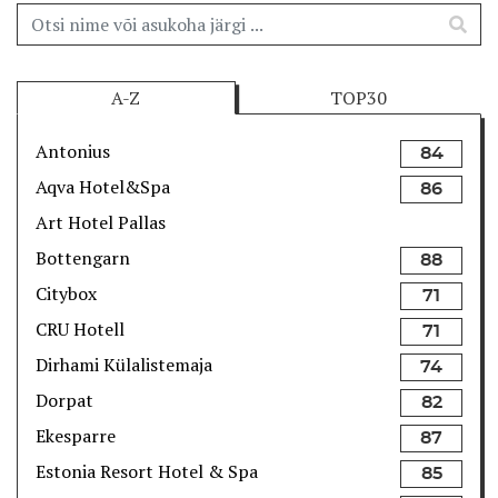
A-Z
TOP30
Antonius
84
Aqva Hotel&Spa
86
Art Hotel Pallas
Bottengarn
88
Citybox
71
CRU Hotell
71
Dirhami Külalistemaja
74
Dorpat
82
Ekesparre
87
Estonia Resort Hotel & Spa
85