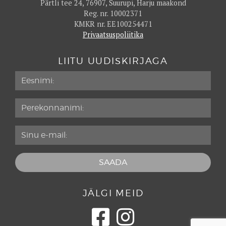
Pärtli tee 24, 76907, Suurupi, Harju maakond
Ibis Styles Tallinn
79
Reg. nr. 10002371
Ibis Tallinn Center
76
KMKR nr. EE100254471
Privaatsuspoliitika
Iglupark
77
Ilmaveere
87
LIITU UUDISKIRJAGA
Karja Majutus
73
Keila-Joa Schloss Fall
72
Kubija Hotel & Nature Spa
84
Kuressaare Kuursaali külalistoad
75
La Spa
87
Lahepere Villa
76
Lossispaa Wagenküll
81
Lydia
92
JÄLGI MEID
Maidla Nature Resort
86
Mercure Tallinn
79