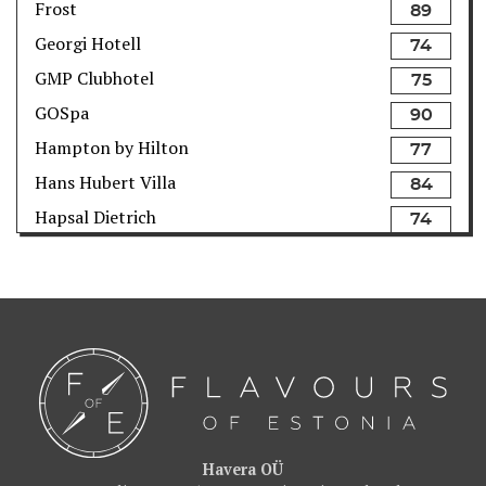
Frost
89
Georgi Hotell
74
GMP Clubhotel
75
GOSpa
90
Hampton by Hilton
77
Hans Hubert Villa
84
Hapsal Dietrich
74
Hedon Spa
93
Hestia Hotel Europa
80
Hestia Hotel Kentmanni
84
Hilton Park
90
Hotell Metsis
74
Hotell Narva & IDA Spaa
80
Hyatt Place
78
Havera OÜ