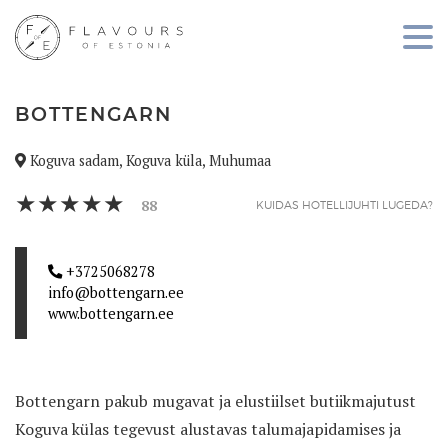
BOTTENGARN
Koguva sadam, Koguva küla, Muhumaa
88
KUIDAS HOTELLIJUHTI LUGEDA?
+3725068278
info@bottengarn.ee
www.bottengarn.ee
Bottengarn pakub mugavat ja elustiilset butiikmajutust
Koguva külas tegevust alustavas talumajapidamises ja