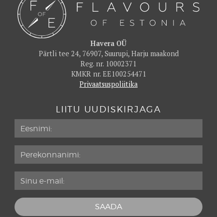
Hotell Metsis
74
Hotell Narva & IDA Spaa
80
Hyatt Place
78
Havera OÜ
Pärtli tee 24, 76907, Suurupi, Harju maakond
Ibis Styles Tallinn
79
Reg. nr. 10002371
Ibis Tallinn Center
76
KMKR nr. EE100254471
Privaatsuspoliitika
Iglupark
77
Ilmaveere
87
LIITU UUDISKIRJAGA
Karja Majutus
73
Keila-Joa Schloss Fall
72
Kubija Hotel & Nature Spa
84
Kuressaare Kuursaali külalistoad
75
La Spa
87
Lahepere Villa
76
Lossispaa Wagenküll
81