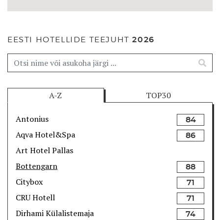
EESTI HOTELLIDE TEEJUHT
2026
A-Z
TOP30
Antonius
84
Aqva Hotel&Spa
86
Art Hotel Pallas
Bottengarn
88
Citybox
71
CRU Hotell
71
Dirhami Külalistemaja
74