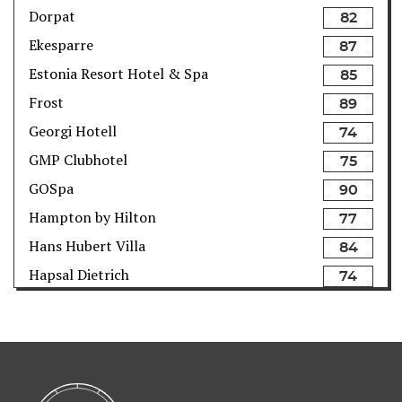
Dorpat
82
Ekesparre
87
Estonia Resort Hotel & Spa
85
Frost
89
Georgi Hotell
74
GMP Clubhotel
75
GOSpa
90
Hampton by Hilton
77
Hans Hubert Villa
84
Hapsal Dietrich
74
Hedon Spa
93
Hestia Hotel Europa
80
Hestia Hotel Kentmanni
84
Hilton Park
90