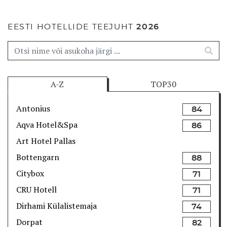
EESTI HOTELLIDE TEEJUHT
2026
A-Z
TOP30
Antonius
84
Aqva Hotel&Spa
86
Art Hotel Pallas
Bottengarn
88
Citybox
71
CRU Hotell
71
Dirhami Külalistemaja
74
Dorpat
82