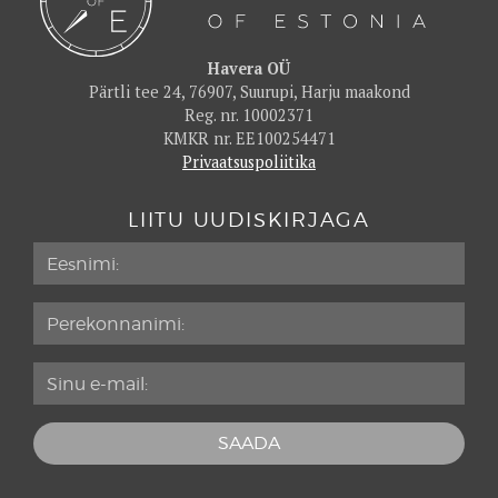
Hotell Narva & IDA Spaa
80
Hyatt Place
78
Havera OÜ
Pärtli tee 24, 76907, Suurupi, Harju maakond
Ibis Styles Tallinn
79
Reg. nr. 10002371
Ibis Tallinn Center
76
KMKR nr. EE100254471
Privaatsuspoliitika
Iglupark
77
Ilmaveere
87
LIITU UUDISKIRJAGA
Karja Majutus
73
Keila-Joa Schloss Fall
72
Kubija Hotel & Nature Spa
84
Kuressaare Kuursaali külalistoad
75
La Spa
87
Lahepere Villa
76
Lossispaa Wagenküll
81
Lydia
92