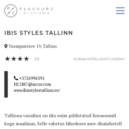
IBIS STYLES TALLINN
Toompuiestee 19, Tallinn
79
KUIDAS HOTELLIJUHTI LUGEDA?
+3726996391
HC1M7@accor.com
www.ibisstylestallinn.ee/
Tallinna vanalinn on üks enim pildistatud linnaosasid
kogu maailmas. Selle vahetus läheduses asuv disainhotell