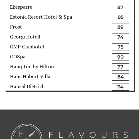
Ekesparre
87
Estonia Resort Hotel & Spa
85
Frost
89
Georgi Hotell
74
GMP Clubhotel
75
GOSpa
90
Hampton by Hilton
77
Hans Hubert Villa
84
Hapsal Dietrich
74
Hedon Spa
93
Hestia Hotel Europa
80
Hestia Hotel Kentmanni
84
Hilton Park
90
Hotell Metsis
74