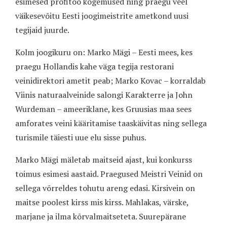
esimesed profitöö kogemused ning praegu veel
väikesevõitu Eesti joogimeistrite ametkond uusi
tegijaid juurde.
Kolm joogikuru on: Marko Mägi – Eesti mees, kes
praegu Hollandis kahe väga tegija restorani
veinidirektori ametit peab; Marko Kovac – korraldab
Viinis naturaalveinide salongi Karakterre ja John
Wurdeman – ameeriklane, kes Gruusias maa sees
amforates veini kääritamise taaskäivitas ning sellega
turismile täiesti uue elu sisse puhus.
Marko Mägi mäletab maitseid ajast, kui konkurss
toimus esimesi aastaid. Praegused Meistri Veinid on
sellega võrreldes tohutu areng edasi. Kirsivein on
maitse poolest kirss mis kirss. Mahlakas, värske,
marjane ja ilma kõrvalmaitseteta. Suurepärane