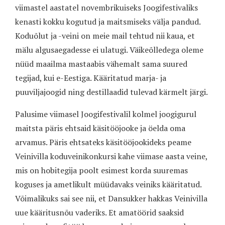
viimastel aastatel novembrikuiseks Joogifestivaliks
kenasti kokku kogutud ja maitsmiseks välja pandud.
Koduõlut ja -veini on meie mail tehtud nii kaua, et
mälu algusaegadesse ei ulatugi. Väikeõlledega oleme
nüüd maailma mastaabis vähemalt sama suured
tegijad, kui e-Eestiga. Kääritatud marja- ja
puuviljajoogid ning destillaadid tulevad kärmelt järgi.
Palusime viimasel Joogifestivalil kolmel joogigurul
maitsta päris ehtsaid käsitööjooke ja öelda oma
arvamus. Päris ehtsateks käsitööjookideks peame
Veinivilla koduveinikonkursi kahe viimase aasta veine,
mis on hobitegija poolt esimest korda suuremas
koguses ja ametlikult müüdavaks veiniks kääritatud.
Võimalikuks sai see nii, et Dansukker hakkas Veinivilla
uue kääritusnõu vaderiks. Et amatöörid saaksid