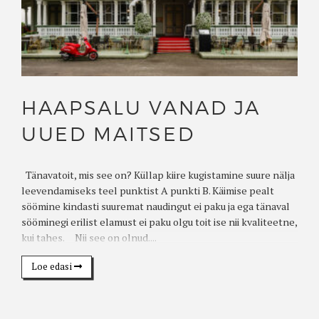
HAAPSALU VANAD JA
UUED MAITSED
Tänavatoit, mis see on? Küllap kiire kugistamine suure nälja
leevendamiseks teel punktist A punkti B. Käimise pealt
söömine kindasti suuremat naudingut ei paku ja ega tänaval
sööminegi erilist elamust ei paku olgu toit ise nii kvaliteetne,
kui tahes. Nii see on olnud....
Loe edasi