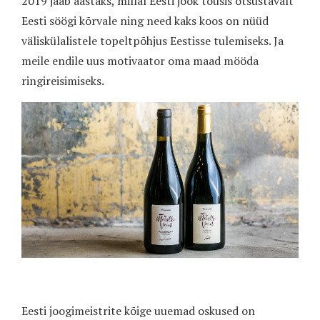
2019 jääb aastaks, millal Eesti jook tõusis otsustavalt
Eesti söögi kõrvale ning need kaks koos on nüüd
väliskülalistele topeltpõhjus Eestisse tulemiseks. Ja
meile endile uus motivaator oma maad mööda
ringireisimiseks.
Eesti joogimeistrite kõige uuemad oskused on