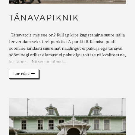
TÄNAVAPIKNIK
Tänavatoit, mis see on? Küllap kiire kugistamine suure nälja
leevendamiseks teel punktist A punkti B. Käimise pealt
söömine kindasti suuremat naudingut ei paku ja ega tänaval
sööminegi erilist elamust ei paku olgu toit ise nii kvaliteetne,
kui tahes. Nii see on olnud....
Loe edasi