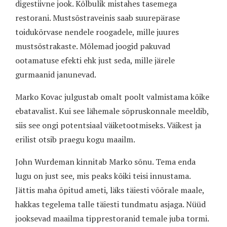
digestiivne jook. Kõlbulik mistahes tasemega
restorani. Mustsõstraveinis saab suurepärase
toidukõrvase nendele roogadele, mille juures
mustsõstrakaste. Mõlemad joogid pakuvad
ootamatuse efekti ehk just seda, mille järele
gurmaanid janunevad.
Marko Kovac julgustab omalt poolt valmistama kõike
ebatavalist. Kui see lähemale sõpruskonnale meeldib,
siis see ongi potentsiaal väiketootmiseks. Väikest ja
erilist otsib praegu kogu maailm.
John Wurdeman kinnitab Marko sõnu. Tema enda
lugu on just see, mis peaks kõiki teisi innustama.
Jättis maha õpitud ameti, läks täiesti võõrale maale,
hakkas tegelema talle täiesti tundmatu asjaga. Nüüd
jooksevad maailma tipprestoranid temale juba tormi.