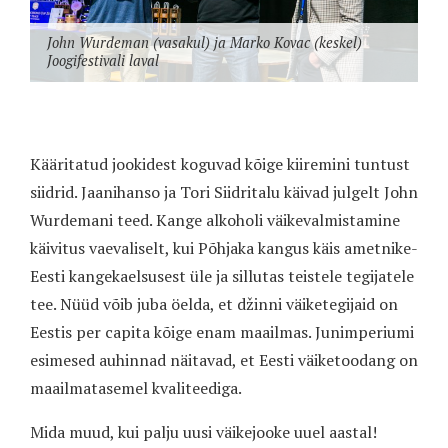
John Wurdeman (vasakul) ja Marko Kovac (keskel)
Joogifestivali laval
Kääritatud jookidest koguvad kõige kiiremini tuntust
siidrid. Jaanihanso ja Tori Siidritalu käivad julgelt John
Wurdemani teed. Kange alkoholi väikevalmistamine
käivitus vaevaliselt, kui Põhjaka kangus käis ametnike-
Eesti kangekaelsusest üle ja sillutas teistele tegijatele
tee. Nüüd võib juba öelda, et džinni väiketegijaid on
Eestis per capita kõige enam maailmas. Junimperiumi
esimesed auhinnad näitavad, et Eesti väiketoodang on
maailmatasemel kvaliteediga.
Mida muud, kui palju uusi väikejooke uuel aastal!