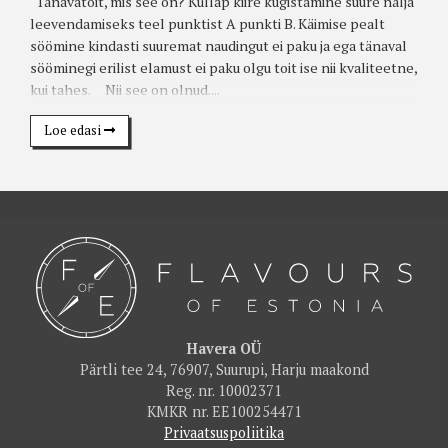
Tänavatoit, mis see on? Küllap kiire kugistamine suure nälja
leevendamiseks teel punktist A punkti B. Käimise pealt
söömine kindasti suuremat naudingut ei paku ja ega tänaval
sööminegi erilist elamust ei paku olgu toit ise nii kvaliteetne,
kui tahes. Nii see on olnud....
Loe edasi
Havera OÜ
Pärtli tee 24, 76907, Suurupi, Harju maakond
Reg. nr. 10002371
KMKR nr. EE100254471
Privaatsuspoliitika