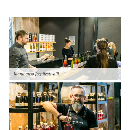
Jaanihanso Joogifestivalil