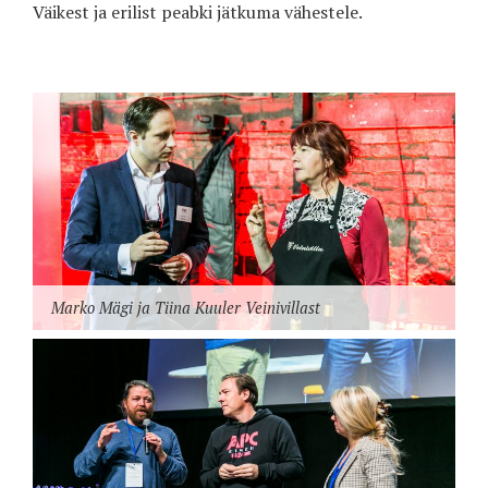
Väikest ja erilist peabki jätkuma vähestele.
Marko Mägi ja Tiina Kuuler Veinivillast