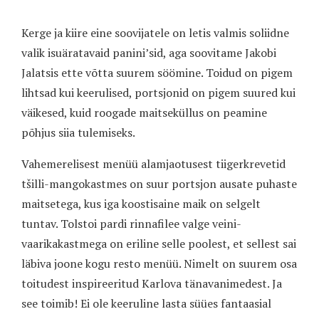
Kerge ja kiire eine soovijatele on letis valmis soliidne
valik isuäratavaid panini’sid, aga soovitame Jakobi
Jalatsis ette võtta suurem söömine. Toidud on pigem
lihtsad kui keerulised, portsjonid on pigem suured kui
väikesed, kuid roogade maitseküllus on peamine
põhjus siia tulemiseks.
Vahemerelisest menüü alamjaotusest tiigerkrevetid
tšilli-mangokastmes on suur portsjon ausate puhaste
maitsetega, kus iga koostisaine maik on selgelt
tuntav. Tolstoi pardi rinnafilee valge veini-
vaarikakastmega on eriline selle poolest, et sellest sai
läbiva joone kogu resto menüü. Nimelt on suurem osa
toitudest inspireeritud Karlova tänavanimedest. Ja
see toimib! Ei ole keeruline lasta süües fantaasial