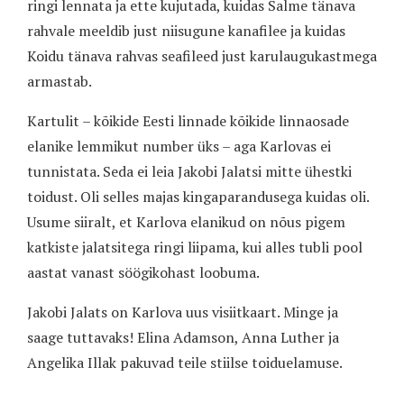
ringi lennata ja ette kujutada, kuidas Salme tänava
rahvale meeldib just niisugune kanafilee ja kuidas
Koidu tänava rahvas seafileed just karulaugukastmega
armastab.
Kartulit – kõikide Eesti linnade kõikide linnaosade
elanike lemmikut number üks – aga Karlovas ei
tunnistata. Seda ei leia Jakobi Jalatsi mitte ühestki
toidust. Oli selles majas kingaparandusega kuidas oli.
Usume siiralt, et Karlova elanikud on nõus pigem
katkiste jalatsitega ringi liipama, kui alles tubli pool
aastat vanast söögikohast loobuma.
Jakobi Jalats on Karlova uus visiitkaart. Minge ja
saage tuttavaks! Elina Adamson, Anna Luther ja
Angelika Illak pakuvad teile stiilse toiduelamuse.