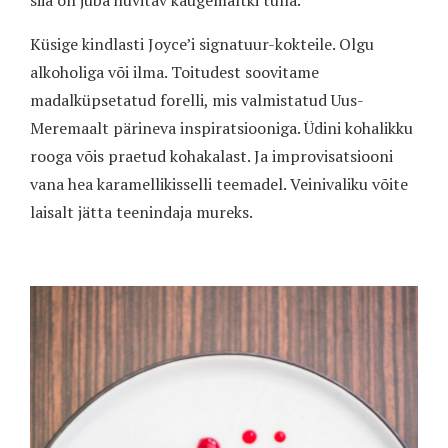
Küsige kindlasti Joyce’i signatuur-kokteile. Olgu
alkoholiga või ilma. Toitudest soovitame
madalküpsetatud forelli, mis valmistatud Uus-
Meremaalt pärineva inspiratsiooniga. Üdini kohalikku
rooga võis praetud kohakalast. Ja improvisatsiooni
vana hea karamellikisselli teemadel. Veinivaliku võite
laisalt jätta teenindaja mureks.