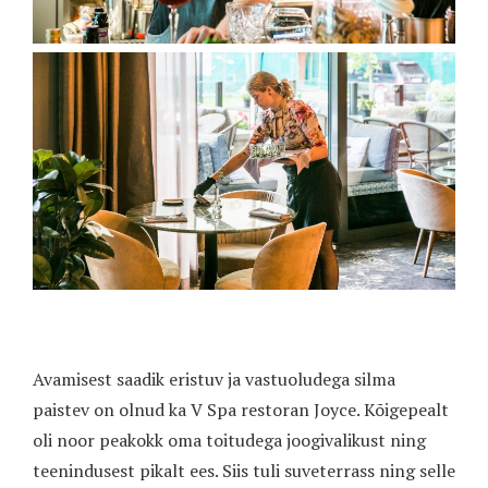
Avamisest saadik eristuv ja vastuoludega silma
paistev on olnud ka V Spa restoran Joyce. Kõigepealt
oli noor peakokk oma toitudega joogivalikust ning
teenindusest pikalt ees. Siis tuli suveterrass ning selle