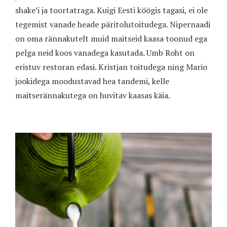
shake’i ja toortatraga. Kuigi Eesti köögis tagasi, ei ole
tegemist vanade heade päritolutoitudega. Nipernaadi
on oma rännakutelt muid maitseid kaasa toonud ega
pelga neid koos vanadega kasutada. Umb Roht on
eristuv restoran edasi. Kristjan toitudega ning Mario
jookidega moodustavad hea tandemi, kelle
maitserännakutega on huvitav kaasas käia.