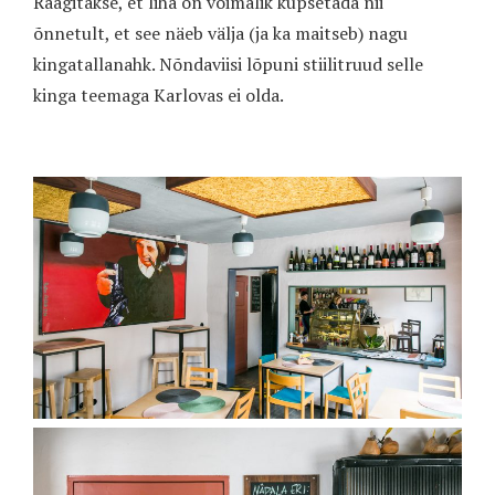
Räägitakse, et liha on võimalik küpsetada nii
õnnetult, et see näeb välja (ja ka maitseb) nagu
kingatallanahk. Nõndaviisi lõpuni stiilitruud selle
kinga teemaga Karlovas ei olda.