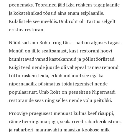
peenemaks. Toorained jäid ikka rohkem tagaplaanile
ja kokatehnikad tõusid aina enam esiplaanile.
Külalistele see meeldis. Umbroht oli Tartus selgelt
eristuv restoran.
Nüüd sai Umb Rohul ring täis – nad on alguses tagasi.
Menüü on jälle sealtsamast, kust restorani hoovi
kaunistavad vanad kastekannud ja põllutööriistad.
Kuigi teed nende juurde oli vahepeal tänavaremondi
tõttu raskem leida, ei kahandanud see ega ka
nipernaadilik püsimatus toidutegemisel nende
populaarsust. Umb Roht on pesuehtne Nipernaadi
restoranide seas ning selles nende võlu peitubki.
Proovige praegusest menüüst külma keefirisuppi,
räime heeringamarjaga, seakarreed rabarberikastmes
ja rabarberi-mannavahtu maasika-kookose milk