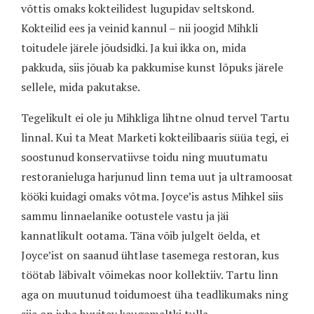
võttis omaks kokteilidest lugupidav seltskond.
Kokteilid ees ja veinid kannul – nii joogid Mihkli
toitudele järele jõudsidki. Ja kui ikka on, mida
pakkuda, siis jõuab ka pakkumise kunst lõpuks järele
sellele, mida pakutakse.
Tegelikult ei ole ju Mihkliga
lihtne olnud tervel Tartu
linnal. Kui ta Meat Marketi kokteilibaaris süüa tegi, ei
soostunud konservatiivse toidu ning muutumatu
restoranieluga harjunud linn tema uut ja ultramoosat
kööki kuidagi omaks võtma. Joyce’is astus Mihkel siis
sammu linnaelanike ootustele vastu ja jäi
kannatlikult ootama. Täna võib julgelt öelda, et
Joyce’ist on saanud ühtlase tasemega restoran, kus
töötab läbivalt võimekas noor kollektiiv. Tartu linn
aga on muutunud toidumoest üha teadlikumaks ning
siia on juba huvitav kaugemaltki tulla.