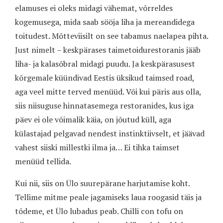
elamuses ei oleks midagi vähemat, võrreldes
kogemusega, mida saab sööja liha ja mereandidega
toitudest. Mõtteviisilt on see tabamus naelapea pihta.
Just nimelt – keskpärases taimetoidurestoranis jääb
liha- ja kalasõbral midagi puudu. Ja keskpärasusest
kõrgemale küündivad Eestis üksikud taimsed road,
aga veel mitte terved menüüd. Või kui päris aus olla,
siis niisuguse hinnatasemega restoranides, kus iga
päev ei ole võimalik käia, on jõutud küll, aga
külastajad pelgavad nendest instinktiivselt, et jäävad
vahest siiski millestki ilma ja… Ei tihka taimset
menüüd tellida.
Kui nii, siis on Ülo suurepärane harjutamise koht.
Tellime mitme peale jagamiseks laua roogasid täis ja
tõdeme, et Ülo lubadus peab. Chilli con tofu on