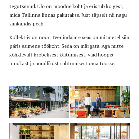
tegutsenud. Ülo on moodne koht ja eristub kõigest,
mida Tallinna linnas pakutakse. Just täpselt nii nagu
siinkandis peab.
Kollektiiv on noor. Teenindajate seas on mitmetel siin
päris esimene töökoht. Seda on märgata. Aga mitte
kõhklevalt krobelisest käitumisest, vaid hoopis
innukast ja püüdlikust suhtumisest oma töösse.