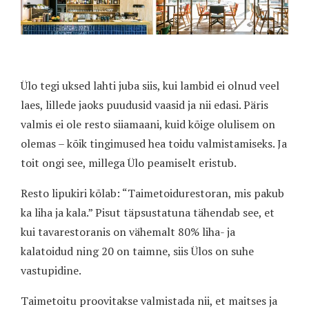
Ülo tegi uksed lahti juba siis, kui lambid ei olnud veel
laes, lillede jaoks puudusid vaasid ja nii edasi. Päris
valmis ei ole resto siiamaani, kuid kõige olulisem on
olemas – kõik tingimused hea toidu valmistamiseks. Ja
toit ongi see, millega Ülo peamiselt eristub.
Resto lipukiri kõlab: “Taimetoidurestoran, mis pakub
ka liha ja kala.” Pisut täpsustatuna tähendab see, et
kui tavarestoranis on vähemalt 80% liha- ja
kalatoidud ning 20 on taimne, siis Ülos on suhe
vastupidine.
Taimetoitu proovitakse valmistada nii, et maitses ja