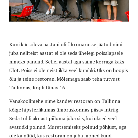
Kuni käesoleva aastani oli Ülo unarusse jäätud nimi –
juba neliteist aastat ei ole seda ühelegi poisslapsele
nimeks pandud. Sellel aastal aga saime korraga kaks
Ülot. Poiss ei ole neist ikka veel kumbki. Üks on hoopis
õlu ja teine restoran. Mõlemaga saab teha tutvust
Tallinnas, Kopli tänav 16.
Vanakoolimehe nime kandev restoran on Tallinna
kõige hipsterlikumas ümbruskonnas piisav intriig.
Seda tuldi aknast piiluma juba siis, kui uksed veel
avatudki polnud. Muretsemiseks polnud põhjust, ega
ole ka nüüd, kus restoran on juba mõned kuud