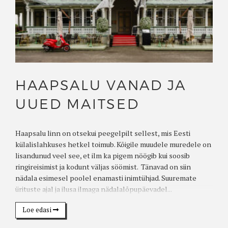
HAAPSALU VANAD JA
UUED MAITSED
Haapsalu linn on otsekui peegelpilt sellest, mis Eesti
külalislahkuses hetkel toimub. Kõigile muudele muredele on
lisandunud veel see, et ilm ka pigem nöögib kui soosib
ringireisimist ja kodunt väljas söömist. Tänavad on siin
nädala esimesel poolel enamasti inimtühjad. Suuremate
ürituste ajal ja ilusa ilmaga nädalalõpupäevadel...
Loe edasi