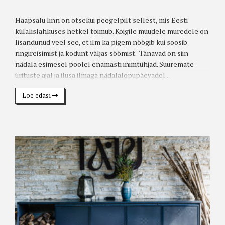
Haapsalu linn on otsekui peegelpilt sellest, mis Eesti
külalislahkuses hetkel toimub. Kõigile muudele muredele on
lisandunud veel see, et ilm ka pigem nöögib kui soosib
ringireisimist ja kodunt väljas söömist. Tänavad on siin
nädala esimesel poolel enamasti inimtühjad. Suuremate
ürituste ajal ja ilusa ilmaga nädalalõpupäevadel...
Loe edasi