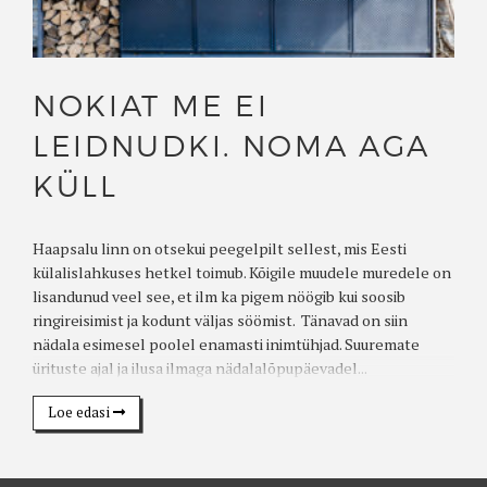
NOKIAT ME EI
LEIDNUDKI. NOMA AGA
KÜLL
Haapsalu linn on otsekui peegelpilt sellest, mis Eesti
külalislahkuses hetkel toimub. Kõigile muudele muredele on
lisandunud veel see, et ilm ka pigem nöögib kui soosib
ringireisimist ja kodunt väljas söömist. Tänavad on siin
nädala esimesel poolel enamasti inimtühjad. Suuremate
ürituste ajal ja ilusa ilmaga nädalalõpupäevadel...
Loe edasi