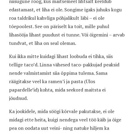
niisugune roog, kus maitsemeel lihtsalt keeldub
edastamast, et liha ei ole. Songime igaks juhuks kogu
roa taldrikul kahvliga põhjalikult läbi – ei ole
tõepoolest. See on päriselt ka toit, mille puhul
lihasööja lihast puudust ei tunne. Või õigemini – arvab
tundvat, et liha on seal olemas.
Kui ikka mitte kuidagi lihast loobuda ei tihka, siis
tellige taco’d. Linna vähesed taco-pakkujad peaksid
nende valmistamist siia õppima tulema. Sama
räägitakse veel ka ramen’i ja pasta (Ülos
papardelle’id) kohta, mida seekord maitsta ei
jõudnud.
Ka jookidele, mida söögi kõrvale pakutakse, ei ole
midagi ette heita, kuigi nendega veel töö käib ja õige
pea on oodata uut veini- ning natuke hiljem ka