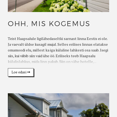
OHH, MIS KOGEMUS
Teist Haapsalule ligilähedaseltki sarnast linna Eestis ei ole.
Ja vaevalt üldse kusagil mujal. Selles erilises linnas elatakse
omamoodi elu, millest ka iga külaline lahkesti osa saab. Isegi
siis, kui viibib siin vaid ühe öö. Eriliseks teeb Haapsalu
külalislahkus, mida linn pakub. Siin on vähe hotelle,...
Loe edasi