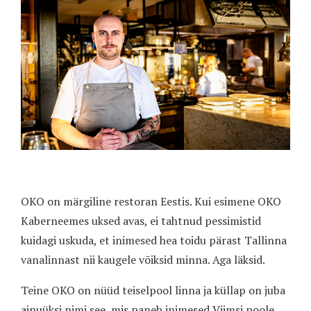
OKO on märgiline restoran Eestis. Kui esimene OKO
Kaberneemes uksed avas, ei tahtnud pessimistid
kuidagi uskuda, et inimesed hea toidu pärast Tallinna
vanalinnast nii kaugele võiksid minna. Aga läksid.
Teine OKO on nüüd teiselpool linna ja küllap on juba
ainuüksi nimi see, mis paneb inimesed Viimsi poole