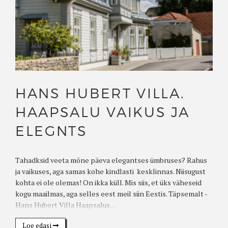
HANS HUBERT VILLA.
HAAPSALU VAIKUS JA
ELEGNTS
Tahadksid veeta mõne päeva elegantses ümbruses? Rahus
ja vaikuses, aga samas kohe kindlasti kesklinnas. Niisugust
kohta ei ole olemas! On ikka küll. Mis siis, et üks väheseid
kogu maailmas, aga selles eest meil siin Eestis. Täpsemalt -
Hans Hubert Villa Haapsalus....
Loe edasi