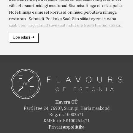
väliselt suurt midagi muutunud. Sisemiselt aga oi-oi kui palju.
Hotellimaja esimesel korrusel on nüüd peibutava nimega
restoran - Schmidt Peakoka Saal. Siin süüa tegemas näha
saab veel järgijäänud suvekuul mitut üle Eesti tuntud kokka....
Loe edasi
Havera OÜ
Pärtli tee 24, 76907, Suurupi, Harju maakond
Reg. nr. 10002371
KMKR nr. EE100254471
Privaatsuspoliitika