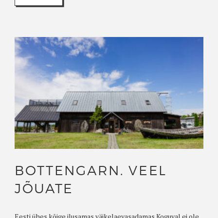
BOTTENGARN. VEEL
JÕUATE
Eesti ühes kõige ilusamas väikelaevasadamas Koguval ei ole