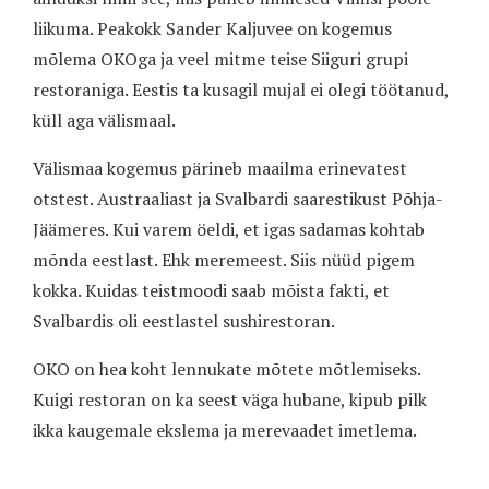
liikuma. Peakokk Sander Kaljuvee on kogemus
mõlema OKOga ja veel mitme teise Siiguri grupi
restoraniga. Eestis ta kusagil mujal ei olegi töötanud,
küll aga välismaal.
Välismaa kogemus pärineb maailma erinevatest
otstest. Austraaliast ja Svalbardi saarestikust Põhja-
Jäämeres. Kui varem öeldi, et igas sadamas kohtab
mõnda eestlast. Ehk meremeest. Siis nüüd pigem
kokka. Kuidas teistmoodi saab mõista fakti, et
Svalbardis oli eestlastel sushirestoran.
OKO on hea koht lennukate mõtete mõtlemiseks.
Kuigi restoran on ka seest väga hubane, kipub pilk
ikka kaugemale ekslema ja merevaadet imetlema.