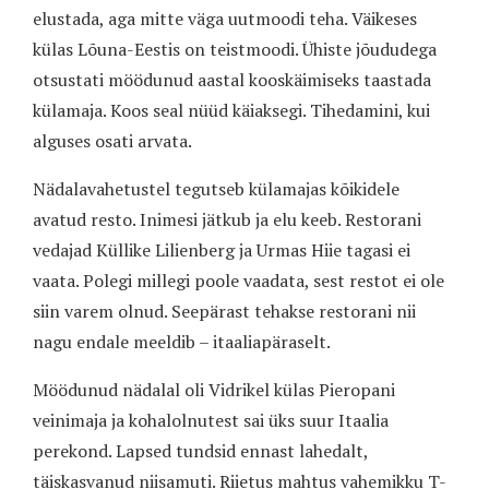
elustada, aga mitte väga uutmoodi teha. Väikeses
külas Lõuna-Eestis on teistmoodi. Ühiste jõududega
otsustati möödunud aastal kooskäimiseks taastada
külamaja. Koos seal nüüd käiaksegi. Tihedamini, kui
alguses osati arvata.
Nädalavahetustel tegutseb külamajas kõikidele
avatud resto. Inimesi jätkub ja elu keeb. Restorani
vedajad Küllike Lilienberg ja Urmas Hiie tagasi ei
vaata. Polegi millegi poole vaadata, sest restot ei ole
siin varem olnud. Seepärast tehakse restorani nii
nagu endale meeldib – itaaliapäraselt.
Möödunud nädalal oli Vidrikel külas Pieropani
veinimaja ja kohalolnutest sai üks suur Itaalia
perekond. Lapsed tundsid ennast lahedalt,
täiskasvanud niisamuti. Riietus mahtus vahemikku T-