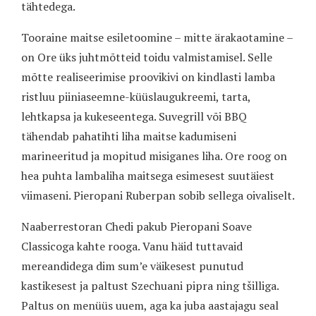
tähtedega.
Tooraine maitse esiletoomine – mitte ärakaotamine –
on Ore üks juhtmõtteid toidu valmistamisel. Selle
mõtte realiseerimise proovikivi on kindlasti lamba
ristluu piiniaseemne-küüslaugukreemi, tarta,
lehtkapsa ja kukeseentega. Suvegrill või BBQ
tähendab pahatihti liha maitse kadumiseni
marineeritud ja mopitud misiganes liha. Ore roog on
hea puhta lambaliha maitsega esimesest suutäiest
viimaseni. Pieropani Ruberpan sobib sellega oivaliselt.
Naaberrestoran Chedi pakub Pieropani Soave
Classicoga kahte rooga. Vanu häid tuttavaid
mereandidega dim sum’e väikesest punutud
kastikesest ja paltust Szechuani pipra ning tšilliga.
Paltus on menüüs uuem, aga ka juba aastajagu seal