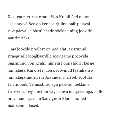
Kas teate, et restoranil Von Krahli Aed on oma
“salahoov”. See on kena varjuline paik palaval
suvepäeval ja õhtul heade söökide ning jookide
nautimiseks.
Oma jookide poolest on Aed alati eristunud.
Praeguselt joogikaardilt soovitame proovida
Sigismund von Krahli nimelist õunasiidrit kerge
humalaga. Kui olete juba proovinud Jaanihanso
humalaga siidrit, siis Aia siider maitseb sootuks
teistmoodi. Veinisõbrad aga peaksid mekkima
tikriveini. Tegemist on väga kuiva marjaveiniga, millel
on viinamarjaveini Sauvignon Blanc mõned
maitseomadused.