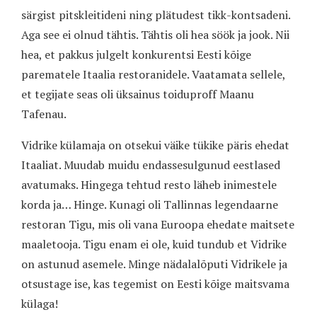
särgist pitskleitideni ning plätudest tikk-kontsadeni.
Aga see ei olnud tähtis. Tähtis oli hea söök ja jook. Nii
hea, et pakkus julgelt konkurentsi Eesti kõige
parematele Itaalia restoranidele. Vaatamata sellele,
et tegijate seas oli üksainus toiduproff Maanu
Tafenau.
Vidrike külamaja on otsekui väike tükike päris ehedat
Itaaliat. Muudab muidu endassesulgunud eestlased
avatumaks. Hingega tehtud resto läheb inimestele
korda ja… Hinge. Kunagi oli Tallinnas legendaarne
restoran Tigu, mis oli vana Euroopa ehedate maitsete
maaletooja. Tigu enam ei ole, kuid tundub et Vidrike
on astunud asemele. Minge nädalalõputi Vidrikele ja
otsustage ise, kas tegemist on Eesti kõige maitsvama
külaga!