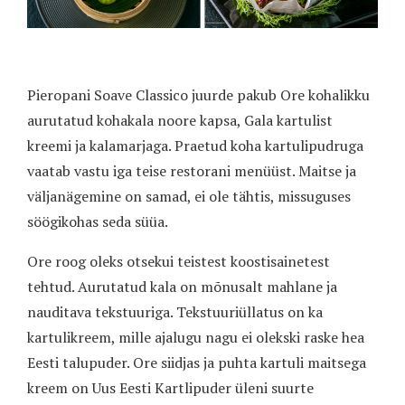
Pieropani Soave Classico juurde pakub Ore kohalikku
aurutatud kohakala noore kapsa, Gala kartulist
kreemi ja kalamarjaga. Praetud koha kartulipudruga
vaatab vastu iga teise restorani menüüst. Maitse ja
väljanägemine on samad, ei ole tähtis, missuguses
söögikohas seda süüa.
Ore roog oleks otsekui teistest koostisainetest
tehtud. Aurutatud kala on mõnusalt mahlane ja
nauditava tekstuuriga. Tekstuuriüllatus on ka
kartulikreem, mille ajalugu nagu ei olekski raske hea
Eesti talupuder. Ore siidjas ja puhta kartuli maitsega
kreem on Uus Eesti Kartlipuder üleni suurte