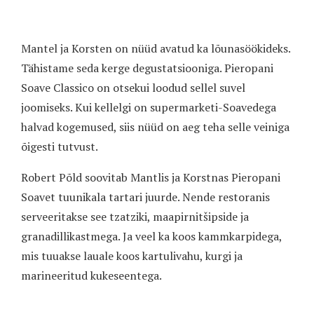
Mantel ja Korsten on nüüd avatud ka lõunasöökideks.
Tähistame seda kerge degustatsiooniga. Pieropani
Soave Classico on otsekui loodud sellel suvel
joomiseks. Kui kellelgi on supermarketi-Soavedega
halvad kogemused, siis nüüd on aeg teha selle veiniga
õigesti tutvust.
Robert Põld soovitab Mantlis ja Korstnas Pieropani
Soavet tuunikala tartari juurde. Nende restoranis
serveeritakse see tzatziki, maapirnitšipside ja
granadillikastmega. Ja veel ka koos kammkarpidega,
mis tuuakse lauale koos kartulivahu, kurgi ja
marineeritud kukeseentega.