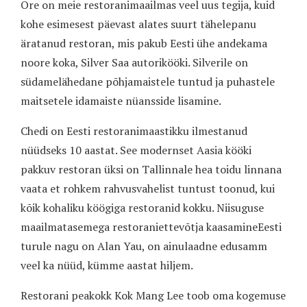
Ore on meie restoranimaailmas veel uus tegija, kuid
kohe esimesest päevast alates suurt tähelepanu
äratanud restoran, mis pakub Eesti ühe andekama
noore koka, Silver Saa autorikööki. Silverile on
südamelähedane põhjamaistele tuntud ja puhastele
maitsetele idamaiste nüansside lisamine.
Chedi on Eesti restoranimaastikku ilmestanud
nüüdseks 10 aastat. See modernset Aasia kööki
pakkuv restoran üksi on Tallinnale hea toidu linnana
vaata et rohkem rahvusvahelist tuntust toonud, kui
kõik kohaliku köögiga restoranid kokku. Niisuguse
maailmatasemega restoraniettevõtja kaasamineEesti
turule nagu on Alan Yau, on ainulaadne edusamm
veel ka nüüd, kümme aastat hiljem.
Restorani peakokk Kok Mang Lee toob oma kogemuse