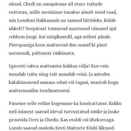
olnud. Chedi on omapärane all stars-toitude
restoran, mille menüüsse tuuakse ainult need road,
mis Londoni Hakkasanis on saanud hittideks. Kõlab
uhkelt? Seepärast toimuvad muutused viimasel ajal
rohkem joogi- kui söögikaardil, aga sellest piisab.
Pieropaniga koos maitsevad dim sumid’ki pisut
uutmoodi, paltusest rääkimata.
Igavesti vahva maitsmine kukkus välja! Kus vein
muudab toitu ning toit muudab veini. Ja astudes
kakskümmend sammu edasi või tagasi, muutub kogu
maitsemaailm tundmatuseni.
Paneme selle erilise kogemuse ka loosirattasse. Kokku
neli inimest saavad üleval tutvustatud sööke ja jooke
proovida Ores ja Chedis. Kas eraldi või ühekorraga.
Loosis saavad osaleda Eesti Maitsete Klubi liikmed.