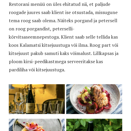
Restorani menüü on üles ehitatud nii, et paljude
roogade juures saab klient ise otsustada, missugune
tema roog saab olema. Näiteks porgand ja petersell
on roog porgandist, peterselli-
kõrvitsaseemnepestoga. Klient saab selle tellida kas
koos Kalamatsi kitsejuustuga või ilma. Roog part või
kitsejuust pakub samuti kaks võimalust. Lillkapsas ja
ploom kirsi-peedikastmega serveeritakse kas
pardiliha või kitsejuustuga.