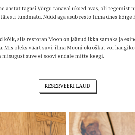
astat tagasi Võrgu tänaval uksed avas, oli tegemist nii
v täiesti tundmatu. Nüüd aga asub resto linna ühes kõige
kõik, siis restoran Moon on jäänud ikka samaks ja esind
a. Mis oleks väärt suvi, ilma Mooni okroškat või haugiko
niisugust suve ei soovi endale mitte keegi.
RESERVEERI LAUD