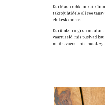
Kui Moon rohkem kui kümme a
taksojuhtidele oli see täna
elukeskkonnas.
Kui ümberringi on muutunud 
väärtuseid, mis püsivad kau
maitsevaene, mis muud. Aga 