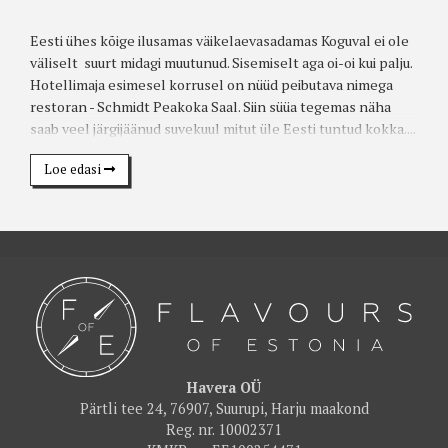
Eesti ühes kõige ilusamas väikelaevasadamas Koguval ei ole
väliselt suurt midagi muutunud. Sisemiselt aga oi-oi kui palju.
Hotellimaja esimesel korrusel on nüüd peibutava nimega
restoran - Schmidt Peakoka Saal. Siin süüa tegemas näha
saab veel järgijäänud suvekuul mitut üle Eesti tuntud kokka....
Loe edasi
Havera OÜ
Pärtli tee 24, 76907, Suurupi, Harju maakond
Reg. nr. 10002371