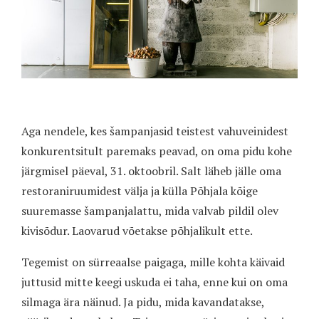
Aga nendele, kes šampanjasid teistest vahuveinidest
konkurentsitult paremaks peavad, on oma pidu kohe
järgmisel päeval, 31. oktoobril. Salt läheb jälle oma
restoraniruumidest välja ja külla Põhjala kõige
suuremasse šampanjalattu, mida valvab pildil olev
kivisõdur. Laovarud võetakse põhjalikult ette.
Tegemist on sürreaalse paigaga, mille kohta käivaid
juttusid mitte keegi uskuda ei taha, enne kui on oma
silmaga ära näinud. Ja pidu, mida kavandatakse,