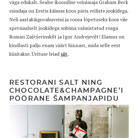
väga edukalt. Sealse ikoonilise veinimaja Graham Beck
esindaja on Eestis käimas koos päris eriliste jookidega.
Neli aastakäiguvahuveini ja roosa lõpetuseks koos viie
spetsiaalselt jookidega sobima valmistatud roaga
Roman Zaštšerinskilt ja Igor Andrejevilt! Elamus on
kindlasti palju enam väärt hinnast, mida selle eest
küsitakse. Ürituse leiad
siit
.
RESTORANI SALT NING
CHOCOLATE&CHAMPAGNE’I
PÖÖRANE ŠAMPANJAPIDU