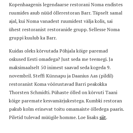
Kopenhaagenis legendaarse restorani Noma endistes
ruumides asub nüüd õllerestoran Barr. Täpselt samal
ajal, kui Noma vanadest ruumidest välja kolis, sai
ühest restoranist restoranide grupp. Sellesse Noma
gruppi kuulub ka Barr.
Kuidas oleks kõrvutada Põhjala kõige paremad
oskused Eesti omadega? Just seda me teemegi. Ja
maksimaalselt 50 inimest saavad seda kogeda 9.
novembril. Steffi Künnapu ja Daanius Aas (pildil)
restoranist Koma võõrustavad Barri peakokka
Thorsten Schmidti. Pühaste õlled on kõrvuti Taani
kõige paremate kesvamärjukestega. Kumbki restoran
pakub kolm erinevat toitu omamaiste õlledega paaris.
Piletid tulevad müügile homme. Loe lisaks
siit
.