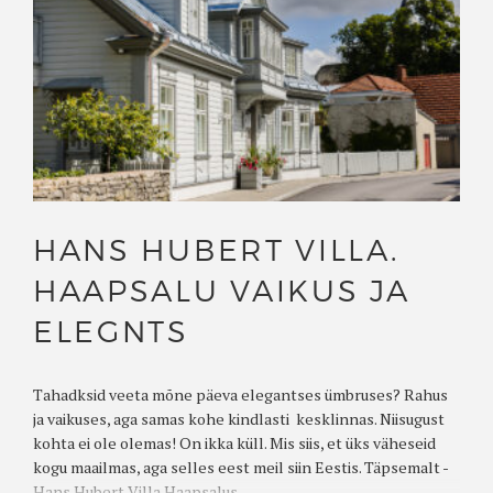
HANS HUBERT VILLA.
HAAPSALU VAIKUS JA
ELEGNTS
Tahadksid veeta mõne päeva elegantses ümbruses? Rahus
ja vaikuses, aga samas kohe kindlasti kesklinnas. Niisugust
kohta ei ole olemas! On ikka küll. Mis siis, et üks väheseid
kogu maailmas, aga selles eest meil siin Eestis. Täpsemalt -
Hans Hubert Villa Haapsalus....