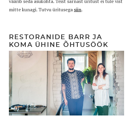
väärib seda asukohta. Teist sarnast üritust ei tule vist
mitte kunagi. Tutvu üritusega
siin
.
RESTORANIDE BARR JA
KOMA ÜHINE ÕHTUSÖÖK