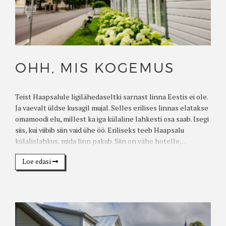
OHH, MIS KOGEMUS
Teist Haapsalule ligilähedaseltki sarnast linna Eestis ei ole.
Ja vaevalt üldse kusagil mujal. Selles erilises linnas elatakse
omamoodi elu, millest ka iga külaline lahkesti osa saab. Isegi
siis, kui viibib siin vaid ühe öö. Eriliseks teeb Haapsalu
külalislahkus, mida linn pakub. Siin on vähe hotelle,...
Loe edasi