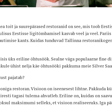
a toit ja suurepärased restoranid on see, mis toob Eestis
ulisus Eestisse ligitõmbamisel kasvab veel ja veel. Parii
autimise kants. Kuidas tunduvad Tallinna restoranikoge
isis üks eriline õhtusöök. Sealne väga populaarne fine di
ikule ühist nelja käe õhtusööki pakkuma meie Silver Saa 
tust pajatab?
ooniga restoran. Visioon on iseenesest lihtne. Pakkuda kü
iresti tagasi tulema ahvatleb. Eriline on, kuidas on saavu
sul maksimumi selleks, et visioon realiseeruks. Iga päev