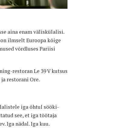
se aina enam väliskülalisi.
s on ilmselt Euroopa kõige
mused võrdluses Pariisi
ning-restoran Le 39 V kutsus
ja restorani Ore.
lalistele iga õhtul sööki-
tatud see, et iga töötaja
. Iga nädal. Iga kuu.