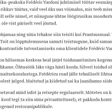
iku-peakoka Frédéric Vardoni juhtimisel töötav eesmä
i rikkuv tüütus, vaid veel üks uus võimalus, mis teeb mis
ll selle nimel, et niisugune ühtne löögirusikas moodustuk
ole vist päriselt veel jõutud.
õhjamaa ning süüa tehakse siin teisiti kui Prantsusmaal.
Toit on lõpptulemusena samuti teistsugune, kuid samas 
kontrastide tutvustamiseks oma klientidele Frédéric Vard
 on hilisemas keskeas heal järjel toidunautimises kogenu
hkame. Õhtusöök läks väga hästi korda. Silveri toidud o
maitsekooslustega. Frédéricu road jälle tehniliselt liht
est julged. Maitstud ja kiidetud sai ka Jaanihanso siide
etavad nüüd infot ja retsepte regulaarselt. Mõtetes on k
kord tegi ta siin süüa privaatüritusel), et pakkuda kontr
ogenud restoranipublikule.