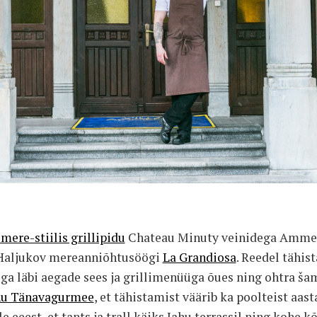
mere-stiilis grillipidu
Chateau Minuty veinidega Ammend
Haljukov mereanniõhtusöögi
La Grandiosa
. Reedel tähi
a läbi aegade sees ja grillimenüüga õues ning ohtra ša
hu Tänavagurmee
, et tähistamist väärib ka poolteist aas
le eeest, et tants ja trall käiks Jahu terrassil ning kohe 