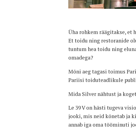
Üha rohkem räägitakse, et he
Et toidu ning restoranide ol
tuntum hea toidu ning elun
omadega?
Mõni aeg tagasi toimus Pari
Pariisi toiduteadlikule publ
Mida Silver nähtust ja koge
Le 39 V on hästi tugeva visi
jooki, mis neid kõnetab ja ki
annab iga oma tööminuti jook