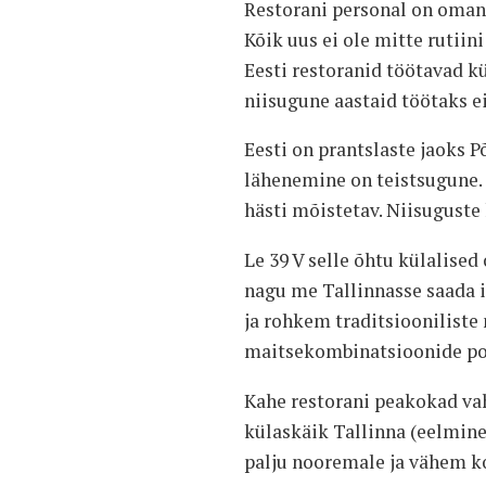
Restorani personal on oman
Kõik uus ei ole mitte rutiin
Eesti restoranid töötavad kü
niisugune aastaid töötaks ei 
Eesti on prantslaste jaoks P
lähenemine on teistsugune. 
hästi mõistetav. Niisuguste 
Le 39 V selle õhtu külalised
nagu me Tallinnasse saada i
ja rohkem traditsiooniliste 
maitsekombinatsioonide pool
Kahe restorani peakokad vah
külaskäik Tallinna (eelmine 
palju nooremale ja vähem k