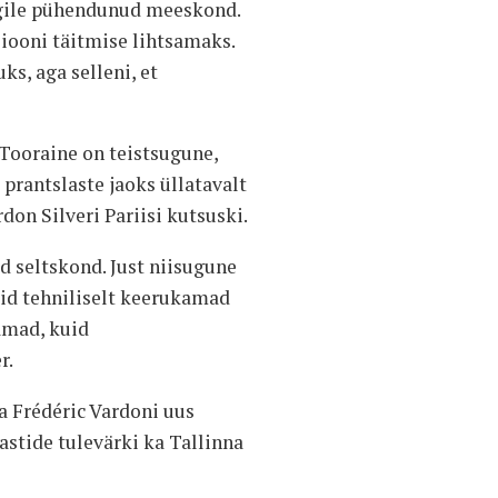
rgile pühendunud meeskond.
siooni täitmise lihtsamaks.
s, aga selleni, et
 Tooraine on teistsugune,
prantslaste jaoks üllatavalt
on Silveri Pariisi kutsuski.
d seltskond. Just niisugune
lid tehniliselt keerukamad
samad, kuid
r.
a Frédéric Vardoni uus
astide tulevärki ka Tallinna