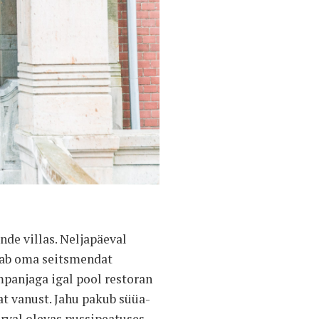
e villas. Neljapäeval
stab oma seitsmendat
mpanjaga igal pool restoran
tat vanust. Jahu pakub süüa-
kõrval olevas pussipeatuses.