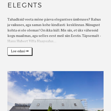
ELEGNTS
Tahadksid veeta mõne päeva elegantses ümbruses? Rahus
ja vaikuses, aga samas kohe kindlasti kesklinnas. Niisugust
kohta ei ole olemas! On ikka küll. Mis siis, et üks väheseid
kogu maailmas, aga selles eest meil siin Eestis. Täpsemalt -
Hans Hubert Villa Haapsalus....
Loe edasi