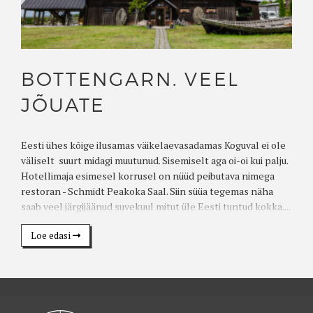
BOTTENGARN. VEEL
JÕUATE
Eesti ühes kõige ilusamas väikelaevasadamas Koguval ei ole
väliselt suurt midagi muutunud. Sisemiselt aga oi-oi kui palju.
Hotellimaja esimesel korrusel on nüüd peibutava nimega
restoran - Schmidt Peakoka Saal. Siin süüa tegemas näha
saab veel järgijäänud suvekuul mitut üle Eesti tuntud kokka....
Loe edasi