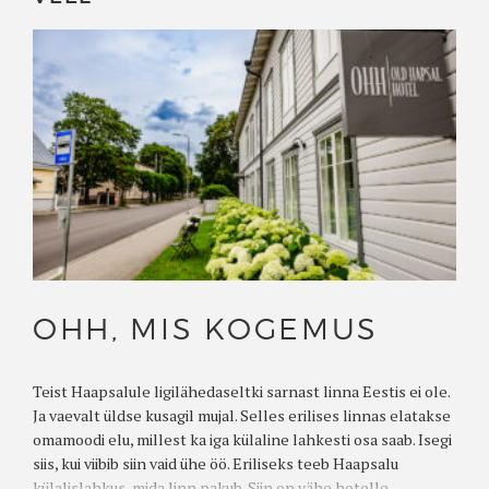
OHH, MIS KOGEMUS
Teist Haapsalule ligilähedaseltki sarnast linna Eestis ei ole.
Ja vaevalt üldse kusagil mujal. Selles erilises linnas elatakse
omamoodi elu, millest ka iga külaline lahkesti osa saab. Isegi
siis, kui viibib siin vaid ühe öö. Eriliseks teeb Haapsalu
külalislahkus, mida linn pakub. Siin on vähe hotelle,...