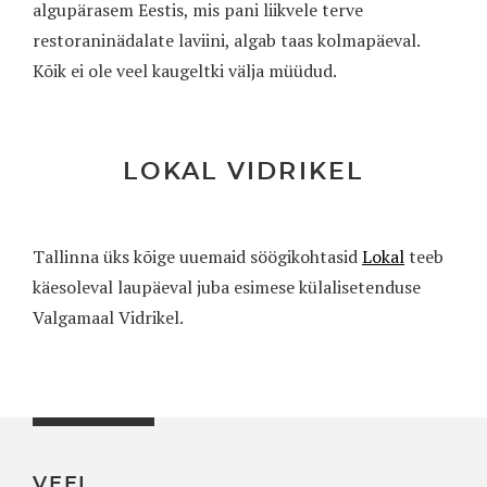
algupärasem Eestis, mis pani liikvele terve
restoraninädalate laviini, algab taas kolmapäeval.
Kõik ei ole veel kaugeltki välja müüdud.
LOKAL VIDRIKEL
Tallinna üks kõige uuemaid söögikohtasid
Lokal
teeb
käesoleval laupäeval juba esimese külalisetenduse
Valgamaal Vidrikel.
VEEL