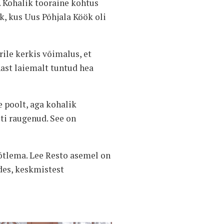
. Kohalik tooraine kohtus
k, kus Uus Põhjala Köök oli
ile kerkis võimalus, et
ast laiemalt tuntud hea
 poolt, aga kohalik
ti raugenud. See on
õtlema. Lee Resto asemel on
des, keskmistest