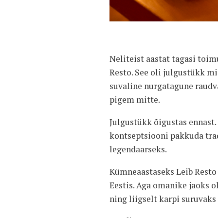
Neliteist aastat tagasi toi
Resto. See oli julgustükk m
suvaline nurgatagune raudvä
pigem mitte.
Julgustükk õigustas ennast. 
kontseptsiooni pakkuda tradi
legendaarseks.
Kümneaastaseks Leib Resto e
Eestis. Aga omanike jaoks o
ning liigselt karpi suruvak