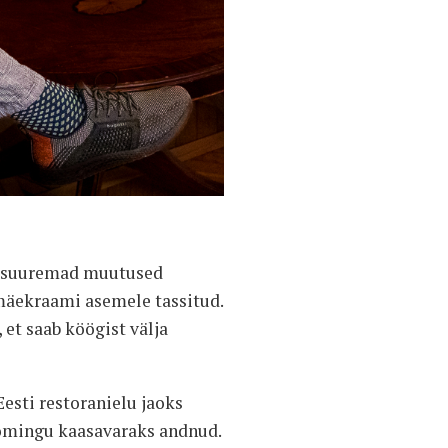
es suuremad muutused
mäekraami asemele tassitud.
 et saab köögist välja
esti restoranielu jaoks
oomingu kaasavaraks andnud.