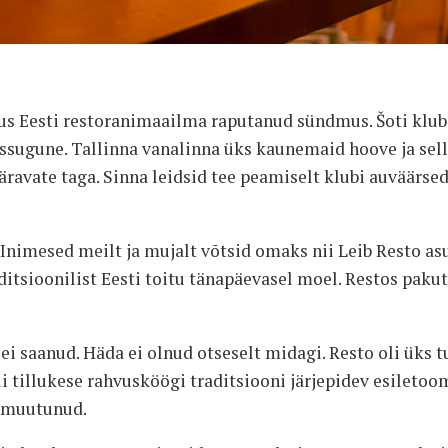
mus Eesti restoranimaailma raputanud sündmus. Šoti klub
issugune. Tallinna vanalinna üks kaunemaid hoove ja sell
ravate taga. Sinna leidsid tee peamiselt klubi auväärsed
Inimesed meilt ja mujalt võtsid omaks nii Leib Resto asu
tsioonilist Eesti toitu tänapäevasel moel. Restos pakuta
i saanud. Häda ei olnud otseselt midagi. Resto oli üks 
li tillukese rahvusköögi traditsiooni järjepidev esile
s muutunud.