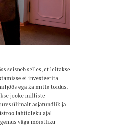
s seisneb selles, et leitakse
amisse ei investeerita
miljöös ega ka mitte toidus.
kse jooke milliste
ures ülimalt asjatundlik ja
istroo lahtioleku ajal
kogemus väga mõistliku