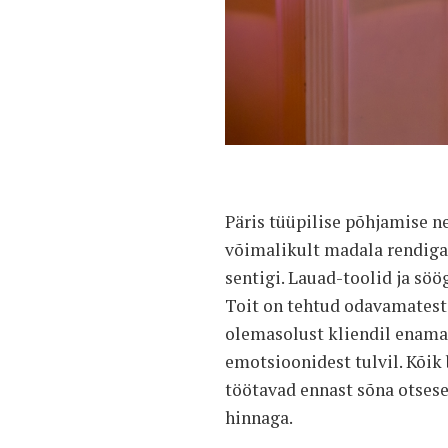
Päris tüüpilise põhjamise ne
võimalikult madala rendiga
sentigi. Lauad-toolid ja söö
Toit on tehtud odavamatest 
olemasolust kliendil enamast
emotsioonidest tulvil. Kõik 
töötavad ennast sõna otses
hinnaga.