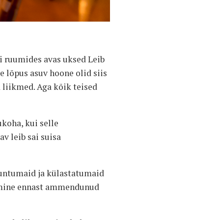
i ruumides avas uksed Leib
e lõpus asuv hoone olid siis
 liikmed. Aga kõik teised
koha, kui selle
v leib sai suisa
tuntumaid ja külastatumaid
toomine ennast ammendunud