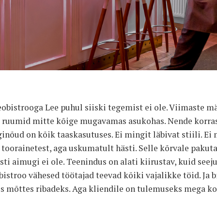
obistrooga Lee puhul siiski tegemist ei ole. Viimaste mäs
 ruumid mitte kõige mugavamas asukohas. Nende korrast
ginõud on kõik taaskasutuses. Ei mingit läbivat stiili. Ei 
toorainetest, aga uskumatult hästi. Selle kõrvale pakuta
i aimugi ei ole. Teenindus on alati kiirustav, kuid seeju
bistroo vähesed töötajad teevad kõiki vajalikke töid. Ja b
es mõttes ribadeks. Aga kliendile on tulemuseks mega 