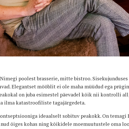
 Nimegi poolest brasserie, mitte bistroo. Sisekujundus
vad. Elegantset mööblit ei ole maha müüdud ega prügi
eakokal on juba esimestel päevadel kõik nii kontrolli all,
a ilma katastroofiliste tagajärgedeta.
ontseptsiooniga ideaalselt sobituv peakokk. On temagi E
 olnud õiges kohas ning kõikidele moemuutustele oma l