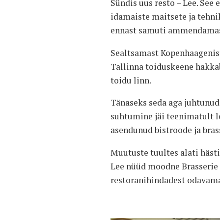
Sündis uus resto – Lee. See
idamaiste maitsete ja tehni
ennast samuti ammendamas j
Sealtsamast Kopenhaagenist 
Tallinna toiduskeene hakka
toidu linn.
Tänaseks seda aga juhtunud 
suhtumine jäi teenimatult 
asendunud bistroode ja bras
Muutuste tuultes alati häst
Lee nüüd moodne Brasserie 
restoranihindadest odavama