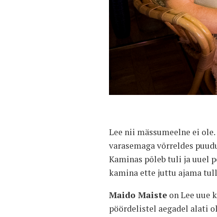
Lee nii mässumeelne ei ole.
varasemaga võrreldes puudu
Kaminas põleb tuli ja uuel p
kamina ette juttu ajama tull
Maido Maiste
on Lee uue k
pöördelistel aegadel alati