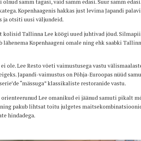
 ei olnud samm tagasi, vaid samm edasi. Suur samm edasi
katega. Kopenhaagenis hakkas just levima Japandi palavi
a otsiti uusi väljundeid.
kolisid Tallinna Lee köögi uued juhtivad jõud. Silmapiir
b lähenema Kopenhaageni omale ning ehk saabki Tallinn
ei ole. Lee Resto võeti vaimustusega vastu välismaalaste
leigeks. Japandi-vaimustus on Põhja-Euroopas nüüd samu
serie’de “mässuga” klassikaliste restoranide vastu.
i orienteerunud Lee omanikud ei jäänud samuti pikalt m
ning pakub lihtsat toitu julgetes maitsekombinatsiooni
te hindadega.