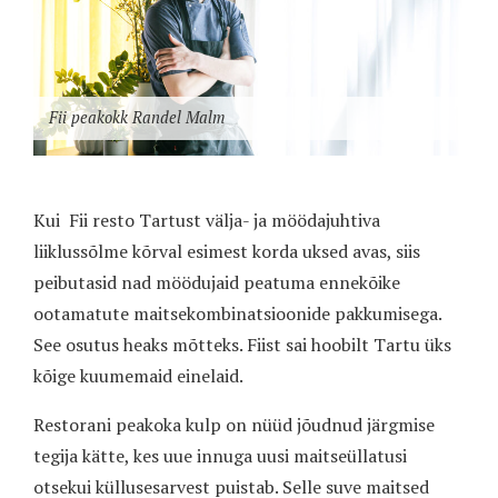
Fii peakokk Randel Malm
Kui
Fii resto Tartust välja- ja möödajuhtiva
liiklussõlme kõrval esimest korda uksed avas, siis
peibutasid nad möödujaid peatuma ennekõike
ootamatute maitsekombinatsioonide pakkumisega.
See osutus heaks mõtteks. Fiist sai hoobilt Tartu üks
kõige kuumemaid einelaid.
Restorani peakoka kulp on nüüd jõudnud järgmise
tegija kätte, kes uue innuga uusi maitseüllatusi
otsekui küllusesarvest puistab. Selle suve maitsed