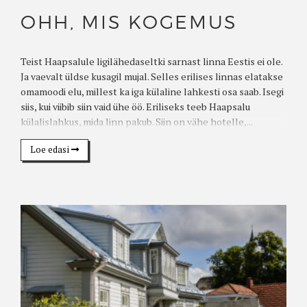
OHH, MIS KOGEMUS
Teist Haapsalule ligilähedaseltki sarnast linna Eestis ei ole.
Ja vaevalt üldse kusagil mujal. Selles erilises linnas elatakse
omamoodi elu, millest ka iga külaline lahkesti osa saab. Isegi
siis, kui viibib siin vaid ühe öö. Eriliseks teeb Haapsalu
külalislahkus, mida linn pakub. Siin on vähe hotelle,...
Loe edasi