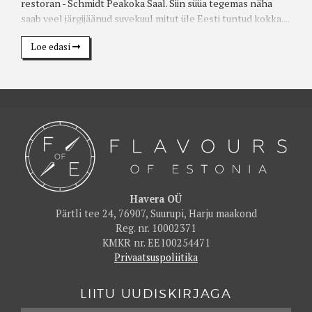
restoran - Schmidt Peakoka Saal. Siin süüa tegemas näha
saab veel järgijäänud suvekuul mitut üle Eesti tuntud kokka....
Loe edasi
Havera OÜ
Pärtli tee 24, 76907, Suurupi, Harju maakond
Reg. nr. 10002371
KMKR nr. EE100254471
Privaatsuspoliitika
LIITU UUDISKIRJAGA