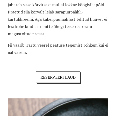
juhatab sisse kõrvitsast mullal lokkav köögiviljapõld.
Praetud siia kõrvalt leiab sarapuupähkli-
kartulikreemi. Aga kukerpuumahlast tehtud hüüvet ei
leia kohe kindlasti mitte ühegi teise restorani
magustoitude seast.
Fii väärib Tartu veerel peatuse tegemist rohkem kui ei
iial varem.
RESERVEERI LAUD