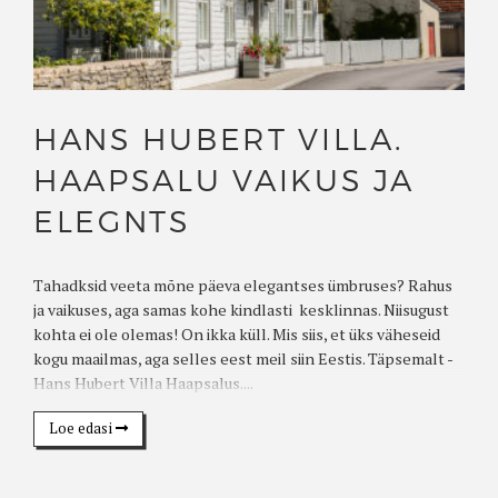
HANS HUBERT VILLA.
HAAPSALU VAIKUS JA
ELEGNTS
Tahadksid veeta mõne päeva elegantses ümbruses? Rahus
ja vaikuses, aga samas kohe kindlasti kesklinnas. Niisugust
kohta ei ole olemas! On ikka küll. Mis siis, et üks väheseid
kogu maailmas, aga selles eest meil siin Eestis. Täpsemalt -
Hans Hubert Villa Haapsalus....
Loe edasi