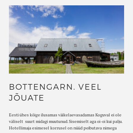
BOTTENGARN. VEEL
JÕUATE
Eesti ühes kõige ilusamas väikelaevasadamas Koguval ei ole
väliselt suurt midagi muutunud. Sisemiselt aga oi-oi kui palju.
Hotellimaja esimesel korrusel on nüüd peibutava nimega