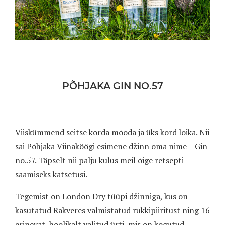
PÕHJAKA GIN NO.57
Viiskümmend seitse korda mõõda ja üks kord lõika. Nii
sai Põhjaka Viinaköögi esimene džinn oma nime – Gin
no.57. Täpselt nii palju kulus meil õige retsepti
saamiseks katsetusi.
Tegemist on London Dry tüüpi džinniga, kus on
kasutatud Rakveres valmistatud rukkipiiritust ning 16
erinevat, hoolikalt valitud ürti, mis on kogutud