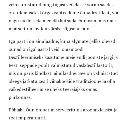
vein aurustatud ning tagasi vedelasse vormi saades
on tulemuseks kõrgekvaliteediline õunadestillaat, või
nagu meile teda meeldib kutsuda, õunaviin, mis oma
maitselt on justkui värske sügisene õun.
Iga partii on ainulaadne, kuna algmaterjaliks olevad
õunad on igal aastal veidi omamoodi.
Destilleerimiseks kasutame meie endi jooniste järgi ja
Eesti seppade poolt valmistatud vaskdestillaatorit,
mis on päris kindlasti ainulaadne. See on valmistatud
ideega jätkata Eesti viinaköökide traditsioone ja olla
väikedestilleerimise üheks teerajajaks omas
piirkonnas.
Põhjaka Õun on parim serveerituna aroomiklaasist ja
toatemperatuuril.