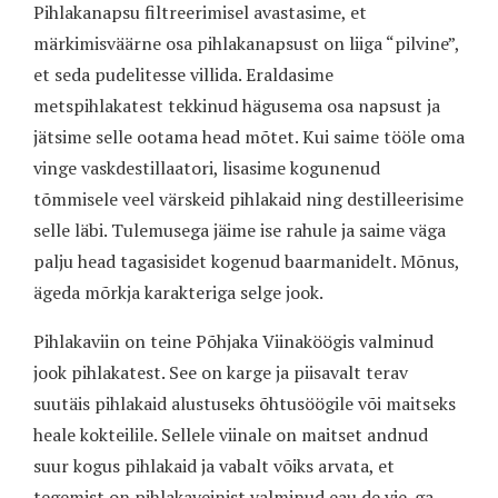
Pihlakanapsu filtreerimisel avastasime, et
märkimisväärne osa pihlakanapsust on liiga “pilvine”,
et seda pudelitesse villida. Eraldasime
metspihlakatest tekkinud hägusema osa napsust ja
jätsime selle ootama head mõtet. Kui saime tööle oma
vinge vaskdestillaatori, lisasime kogunenud
tõmmisele veel värskeid pihlakaid ning destilleerisime
selle läbi. Tulemusega jäime ise rahule ja saime väga
palju head tagasisidet kogenud baarmanidelt. Mõnus,
ägeda mõrkja karakteriga selge jook.
Pihlakaviin on teine Põhjaka Viinaköögis valminud
jook pihlakatest. See on karge ja piisavalt terav
suutäis pihlakaid alustuseks õhtusöögile või maitseks
heale kokteilile. Sellele viinale on maitset andnud
suur kogus pihlakaid ja vabalt võiks arvata, et
tegemist on pihlakaveinist valminud eau de vie-ga.