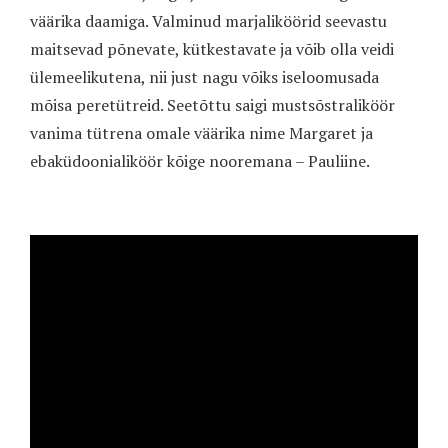
väärika daamiga. Valminud marjaliköörid seevastu
maitsevad põnevate, kütkestavate ja võib olla veidi
ülemeelikutena, nii just nagu võiks iseloomusada
mõisa peretütreid. Seetõttu saigi mustsõstraliköör
vanima tütrena omale väärika nime Margaret ja
ebaküdoonialiköör kõige nooremana – Pauliine.