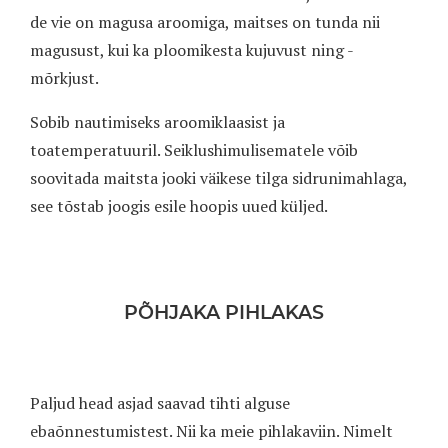
de vie on magusa aroomiga, maitses on tunda nii
magusust, kui ka ploomikesta kujuvust ning -
mõrkjust.
Sobib nautimiseks aroomiklaasist ja
toatemperatuuril. Seiklushimulisematele võib
soovitada maitsta jooki väikese tilga sidrunimahlaga,
see tõstab joogis esile hoopis uued küljed.
PÕHJAKA PIHLAKAS
Paljud head asjad saavad tihti alguse
ebaõnnestumistest. Nii ka meie pihlakaviin. Nimelt