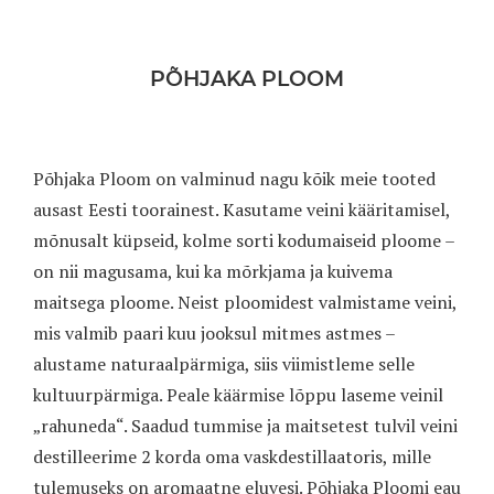
PÕHJAKA PLOOM
Põhjaka Ploom on valminud nagu kõik meie tooted
ausast Eesti toorainest. Kasutame veini kääritamisel,
mõnusalt küpseid, kolme sorti kodumaiseid ploome –
on nii magusama, kui ka mõrkjama ja kuivema
maitsega ploome. Neist ploomidest valmistame veini,
mis valmib paari kuu jooksul mitmes astmes –
alustame naturaalpärmiga, siis viimistleme selle
kultuurpärmiga. Peale käärmise lõppu laseme veinil
„rahuneda“. Saadud tummise ja maitsetest tulvil veini
destilleerime 2 korda oma vaskdestillaatoris, mille
tulemuseks on aromaatne eluvesi. Põhjaka Ploomi eau