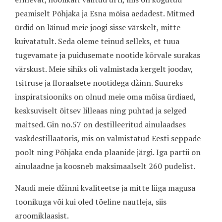
peamiselt Põhjaka ja Esna mõisa aedadest. Mitmed
ürdid on läinud meie joogi sisse värskelt, mitte
kuivatatult. Seda oleme teinud selleks, et tuua
tugevamate ja puidusemate nootide kõrvale surakas
värskust. Meie sihiks oli valmistada kergelt joodav,
tsitruse ja floraalsete nootidega džinn. Suureks
inspiratsiooniks on olnud meie oma mõisa ürdiaed,
kesksuviselt õitsev lilleaas ning puhtad ja selged
maitsed. Gin no.57 on destilleeritud ainulaadses
vaskdestillaatoris, mis on valmistatud Eesti seppade
poolt ning Põhjaka enda plaanide järgi. Iga partii on
ainulaadne ja koosneb maksimaalselt 260 pudelist.
Naudi meie džinni kvaliteetse ja mitte liiga magusa
toonikuga või kui oled tõeline nautleja, siis
aroomiklaasist.