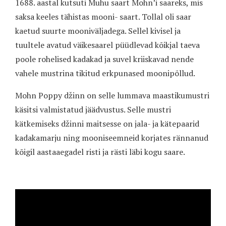
1688. aastal kutsuti Muhu saart Mohn’i saareks, mis
saksa keeles tähistas mooni- saart. Tollal oli saar
kaetud suurte mooniväljadega. Sellel kivisel ja
tuultele avatud väikesaarel püüdlevad kõikjal taeva
poole rohelised kadakad ja suvel kriiskavad nende
vahele mustrina tikitud erkpunased moonipõllud.
Mohn Poppy džinn on selle lummava maastikumustri
käsitsi valmistatud jäädvustus. Selle mustri
kätkemiseks džinni maitsesse on jala- ja kätepaarid
kadakamarju ning mooniseemneid korjates rännanud
kõigil aastaaegadel risti ja rästi läbi kogu saare.