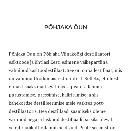
PÕHJAKA ÕUN
Põhjaka Õun on Põhjaka Viinaköögi destillaatori
esiktoode ja ühtlasi Eesti esimene väikepartiina
valminud käsitöödestillaat. See on õunadestillaat, mis
on valminud kodumaistest õuntest. Selleks, et ühest
õunast saaks maitsev tulivesi peab ta läbima
purustamise, pressimise, kääritamise ja siis
kahekordse destilleerimise meie vaskses pott-
destillaatoris. Hea destillaadi saamiseks oleme
varunud aega ja lasknud destillaadi baasiks oleval
veinil raulikult olla mitmeid kuid. Peale seismist on