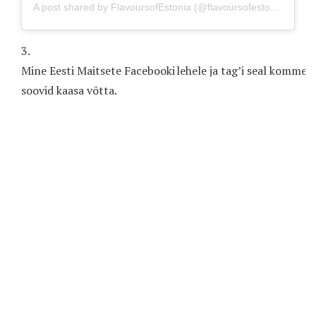
A post shared by FlavoursofEstonia (@flavoursofestonia)
on
Fe
3.
Mine Eesti Maitsete Facebooki lehele ja tag’i seal kommen
soovid kaasa võtta.