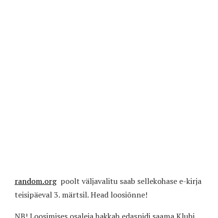
random.org
poolt väljavalitu saab sellekohase e-kirja
teisipäeval 3. märtsil. Head loosiõnne!
NB! Loosimises osaleja hakkab edaspidi saama Klubi