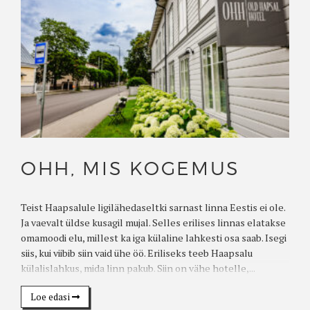
OHH, MIS KOGEMUS
Teist Haapsalule ligilähedaseltki sarnast linna Eestis ei ole.
Ja vaevalt üldse kusagil mujal. Selles erilises linnas elatakse
omamoodi elu, millest ka iga külaline lahkesti osa saab. Isegi
siis, kui viibib siin vaid ühe öö. Eriliseks teeb Haapsalu
külalislahkus, mida linn pakub. Siin on vähe hotelle,...
Loe edasi