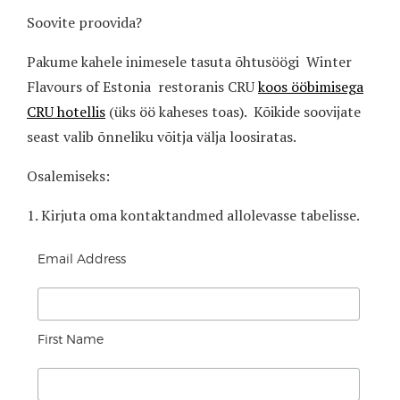
Soovite proovida?
Pakume kahele inimesele tasuta õhtusöögi
Winter
Flavours of Estonia
restoranis CRU
koos ööbimisega
CRU hotellis
(üks öö kaheses toas).
Kõikide soovijate
seast valib õnneliku võitja välja loosiratas.
Osalemiseks:
1. Kirjuta oma kontaktandmed allolevasse tabelisse.
Email Address
First Name