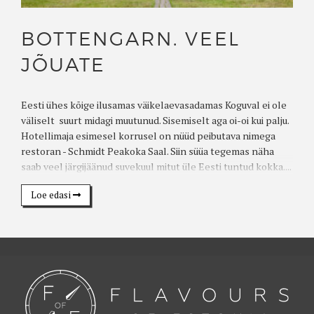
BOTTENGARN. VEEL
JÕUATE
Eesti ühes kõige ilusamas väikelaevasadamas Koguval ei ole
väliselt suurt midagi muutunud. Sisemiselt aga oi-oi kui palju.
Hotellimaja esimesel korrusel on nüüd peibutava nimega
restoran - Schmidt Peakoka Saal. Siin süüa tegemas näha
saab veel järgijäänud suvekuul mitut üle Eesti tuntud kokka....
Loe edasi