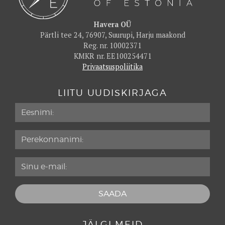
Havera OÜ
Pärtli tee 24, 76907, Suurupi, Harju maakond
Reg. nr. 10002371
KMKR nr. EE100254471
Privaatsuspoliitika
LIITU UUDISKIRJAGA
JÄLGI MEID