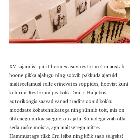
XV sajandist pärit hoones asuv restoran Cru austab
hoone pikka ajalugu ning soovib pakkuda ajatuid
maitseelamusi selle erinevates soppides, hoovist kuni
keldrini. Restorani peakokk Dmitri Haljukovi
autoriköögis saavad vanad traditsioonid kokku
moodsate kokatehnikatega ning sünnib toit, mis on
ühteaegu nii kaasaegne kui ajatu. Sõnadega võib olla
seda raske mõista, aga maitsetega mitte.
Hammustage tükk Cru leiba ning kõik saab selgeks!