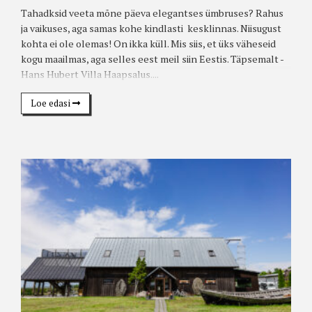
Tahadksid veeta mõne päeva elegantses ümbruses? Rahus
ja vaikuses, aga samas kohe kindlasti kesklinnas. Niisugust
kohta ei ole olemas! On ikka küll. Mis siis, et üks väheseid
kogu maailmas, aga selles eest meil siin Eestis. Täpsemalt -
Hans Hubert Villa Haapsalus....
Loe edasi