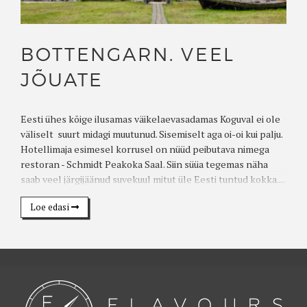
BOTTENGARN. VEEL
JÕUATE
Eesti ühes kõige ilusamas väikelaevasadamas Koguval ei ole
väliselt suurt midagi muutunud. Sisemiselt aga oi-oi kui palju.
Hotellimaja esimesel korrusel on nüüd peibutava nimega
restoran - Schmidt Peakoka Saal. Siin süüa tegemas näha
saab veel järgijäänud suvekuul mitut üle Eesti tuntud kokka....
Loe edasi