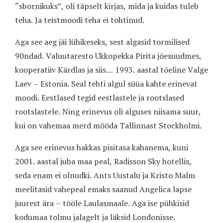
“sbornikuks”, oli täpselt kirjas, mida ja kuidas tuleb
teha. Ja teistmoodi teha ei tohtinud.
Aga see aeg jäi lühikeseks, sest algasid tormilised
90ndad. Valuutaresto Ukkopekka Pirita jõesuudmes,
kooperatiiv Kärdlas ja siis… 1993. aastal tõeline Valge
Laev – Estonia. Seal tehti algul süüa kahte erinevat
moodi. Eestlased tegid eestlastele ja rootslased
rootslastele. Ning erinevus oli alguses niisama suur,
kui on vahemaa merd mööda Tallinnast Stockholmi.
Aga see erinevus hakkas pisitasa kahanema, kuni
2001. aastal juba maa peal, Radisson Sky hotellis,
seda enam ei olnudki. Ants Uustalu ja Kristo Malm
meelitasid vahepeal emaks saanud Angelica lapse
juurest ära – tööle Laulasmaale. Aga ise pühkisid
kodumaa tolmu jalagelt ja läksid Londonisse.