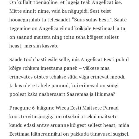
On küllalt tõenäoline, et lugeja teab Angelicat ise.
Mitte ainult nime, vaid ka nägupidi. Sest teist
hooaega juhib ta telesaadet “Suus sulav Eesti”. Saate
tegemine on Angelica viinud kõikjale Eestimaal ja ta
on saanud maitsta ning toitu teha kõigest sellest
heast, mis siin kasvab.
Saade toob hästi esile selle, mis Angelicat Eesti puhul
kõige rohkem imestama paneb – väikese maa
erinevates otstes tehakse süüa väga erinevat moodi.
Ja kas olete tähele pannud, kui erinevad on söögi
poolest kaks naabersaart Saaremaa ja Hiiumaa?
Praegune 6-käigune Wicca Eesti Maitsete Paraad
koos tervitusjoogiga on otsekui otsekui maitsete
kaudu edasi antav aruanne kõigest sellest heast, mida
Eestimaa läänerannikul on pakkuda tänavusel sügisel.