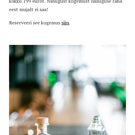
kokku 199 eurot. Niisugust kogemust niisuguse raha
eest mujalt ei saa!
Reserveeri see kogemus
siin
.