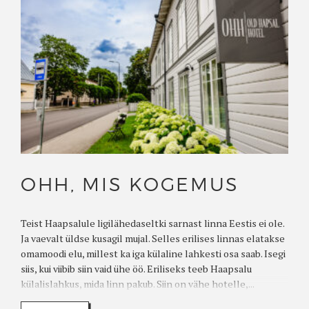
OHH, MIS KOGEMUS
Teist Haapsalule ligilähedaseltki sarnast linna Eestis ei ole.
Ja vaevalt üldse kusagil mujal. Selles erilises linnas elatakse
omamoodi elu, millest ka iga külaline lahkesti osa saab. Isegi
siis, kui viibib siin vaid ühe öö. Eriliseks teeb Haapsalu
külalislahkus, mida linn pakub. Siin on vähe hotelle,...