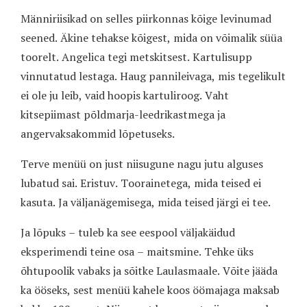
Männiriisikad on selles piirkonnas kõige levinumad
seened. Äkine tehakse kõigest, mida on võimalik süüa
toorelt. Angelica tegi metskitsest. Kartulisupp
vinnutatud lestaga. Haug pannileivaga, mis tegelikult
ei ole ju leib, vaid hoopis kartuliroog. Vaht
kitsepiimast põldmarja-leedrikastmega ja
angervaksakommid lõpetuseks.
Terve menüü on just niisugune nagu jutu alguses
lubatud sai. Eristuv. Toorainetega, mida teised ei
kasuta. Ja väljanägemisega, mida teised järgi ei tee.
Ja lõpuks – tuleb ka see eespool väljakäidud
eksperimendi teine osa – maitsmine. Tehke üks
õhtupoolik vabaks ja sõitke Laulasmaale. Võite jääda
ka ööseks, sest menüü kahele koos öömajaga maksab