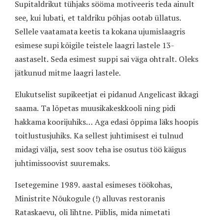
Supitaldrikut tühjaks sööma motiveeris teda ainult
see, kui lubati, et taldriku põhjas ootab üllatus.
Sellele vaatamata keetis ta kokana ujumislaagris
esimese supi kõigile teistele laagri lastele 13-
aastaselt. Seda esimest suppi sai väga ohtralt. Oleks
jätkunud mitme laagri lastele.
Elukutselist supikeetjat ei pidanud Angelicast ikkagi
saama. Ta lõpetas muusikakeskkooli ning pidi
hakkama koorijuhiks… Aga edasi õppima läks hoopis
toitlustusjuhiks. Ka sellest juhtimisest ei tulnud
midagi välja, sest soov teha ise osutus töö käigus
juhtimissoovist suuremaks.
Isetegemine 1989. aastal esimeses töökohas,
Ministrite Nõukogule (!) alluvas restoranis
Rataskaevu, oli lihtne. Piiblis, mida nimetati