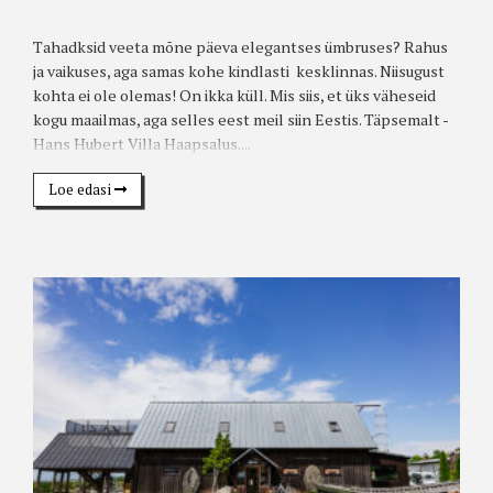
Tahadksid veeta mõne päeva elegantses ümbruses? Rahus
ja vaikuses, aga samas kohe kindlasti kesklinnas. Niisugust
kohta ei ole olemas! On ikka küll. Mis siis, et üks väheseid
kogu maailmas, aga selles eest meil siin Eestis. Täpsemalt -
Hans Hubert Villa Haapsalus....
Loe edasi