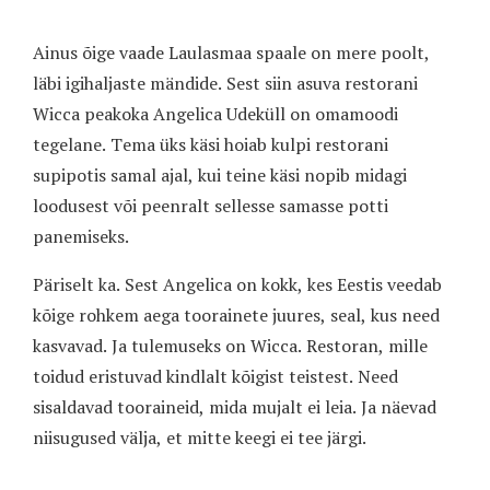
Ainus õige vaade Laulasmaa spaale on mere poolt,
läbi igihaljaste mändide. Sest siin asuva restorani
Wicca peakoka Angelica Udeküll on omamoodi
tegelane. Tema üks käsi hoiab kulpi restorani
supipotis samal ajal, kui teine käsi nopib midagi
loodusest või peenralt sellesse samasse potti
panemiseks.
Päriselt ka. Sest Angelica on kokk, kes Eestis veedab
kõige rohkem aega toorainete juures, seal, kus need
kasvavad. Ja tulemuseks on Wicca. Restoran, mille
toidud eristuvad kindlalt kõigist teistest. Need
sisaldavad tooraineid, mida mujalt ei leia. Ja näevad
niisugused välja, et mitte keegi ei tee järgi.