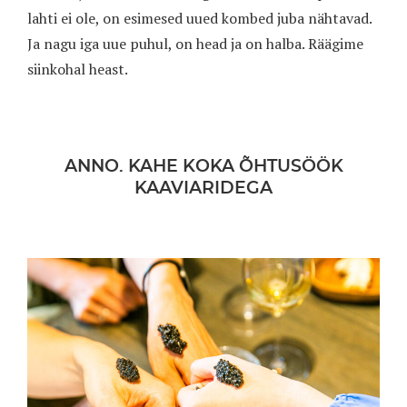
lahti ei ole, on esimesed uued kombed juba nähtavad.
Ja nagu iga uue puhul, on head ja on halba. Räägime
siinkohal heast.
ANNO. KAHE KOKA ÕHTUSÖÖK
KAAVIARIDEGA