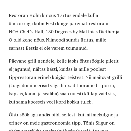
Restoran Hõlm kutsus Tartus endale külla
ühekorraga kolm Eesti kõige paremat restorani –
NOA Chef’s Hall, 180 Degrees by Matthias Diether ja
Ö olid kohe nõus. Niimoodi sündis üritus, mille
sarnast Eestis ei ole varem toimunud.
Päevane grill nendele, kelle jaoks õhtusöögile piletit
ei jagunud, näitas hästi, kuidas ja mille poolest
tipprestoran erineb kõigist teistest. Nii maitsvat grilli
(kuigi domineerisid väga lihtsad toorained – porru,
kapsas, kana- ja sealiha) saab uuesti küllap vaid siis,
kui sama koosseis veel kord kokku tuleb.
Õhtusöök aga andis pildi sellest, kui mitmekülgne ja
erinev on meie gastronoomia tipp. Tõnis Siigur on
väärt ametlikke (maitse)võluripabereid. Iga uue