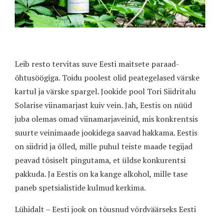
Leib resto tervitas suve Eesti maitsete paraad-
õhtusöögiga. Toidu poolest olid peategelased värske
kartul ja värske spargel. Jookide pool Tori Siidritalu
Solarise viinamarjast kuiv vein. Jah, Eestis on nüüd
juba olemas omad viinamarjaveinid, mis konkrentsis
suurte veinimaade jookidega saavad hakkama. Eestis
on siidrid ja õlled, mille puhul teiste maade tegijad
peavad tõsiselt pingutama, et üldse konkurentsi
pakkuda. Ja Eestis on ka kange alkohol, mille tase
paneb spetsialistide kulmud kerkima.
Lühidalt – Eesti jook on tõusnud võrdväärseks Eesti