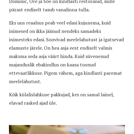
Dominic, Ore ja Söe on kindlasti restoranid, mille
pärast endiselt tasub vanalinna tulla.
Eks uus reaalsus peab veel edasi kujunema, kuid
inimesed on ikka jäänud nendeks samadeks
inimesteks edasi. Soovivad meelelahutust ja igatsevad
elamuste järele. On hea asja eest endiselt valmis
maksma seda asja väärt hinda. Kuid süvenenud
majanduslik ebakindlus on kaasa toonud
ettevaatlikkuse. Pigem vähem, aga kindlasti paremat
meelelahutust.
Kõik külalislahkuse pakkujad, kes on samal lainel,
elavad rasked ajad üle.