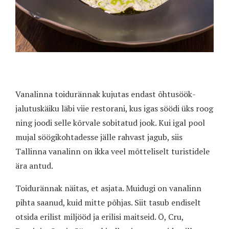
Vanalinna toidurännak kujutas endast õhtusöök-
jalutuskäiku läbi viie restorani, kus igas söödi üks roog
ning joodi selle kõrvale sobitatud jook. Kui igal pool
mujal söögikohtadesse jälle rahvast jagub, siis
Tallinna vanalinn on ikka veel mõtteliselt turistidele
ära antud.
Toidurännak näitas, et asjata. Muidugi on vanalinn
pihta saanud, kuid mitte põhjas. Siit tasub endiselt
otsida erilist miljööd ja erilisi maitseid. Ö, Cru,