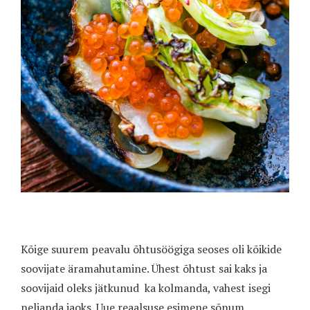
Kõige suurem peavalu õhtusöögiga seoses oli kõikide
soovijate äramahutamine. Ühest õhtust sai kaks ja
soovijaid oleks jätkunud
ka kolmanda, vahest isegi
neljanda jaoks. Uue reaalsuse esimene sõnum