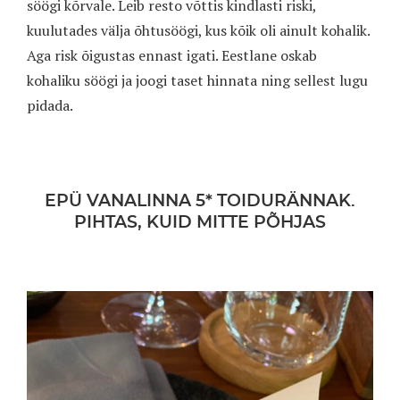
söögi kõrvale. Leib resto võttis kindlasti riski,
kuulutades välja õhtusöögi, kus kõik oli ainult kohalik.
Aga risk õigustas ennast igati. Eestlane oskab
kohaliku söögi ja joogi taset hinnata ning sellest lugu
pidada.
EPÜ VANALINNA 5* TOIDURÄNNAK.
PIHTAS, KUID MITTE PÕHJAS