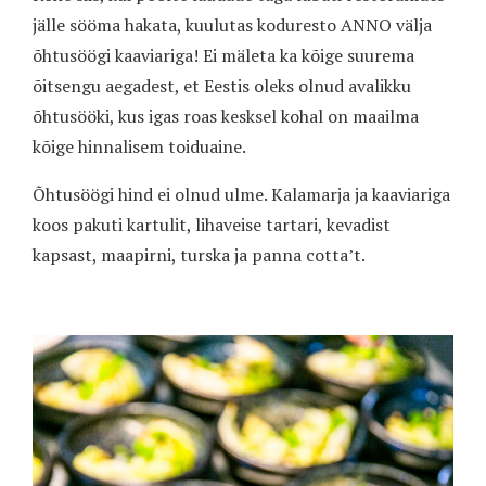
jälle sööma hakata, kuulutas koduresto ANNO välja
õhtusöögi kaaviariga! Ei mäleta ka kõige suurema
õitsengu aegadest, et Eestis oleks olnud avalikku
õhtusööki, kus igas roas kesksel kohal on maailma
kõige hinnalisem toiduaine.
Õhtusöögi hind ei olnud ulme. Kalamarja ja kaaviariga
koos pakuti kartulit, lihaveise tartari, kevadist
kapsast, maapirni, turska ja panna cotta’t.