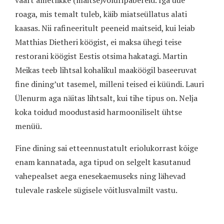
roaga, mis temalt tuleb, käib miatseüllatus alati
kaasas. Nii rafineeritult peeneid maitseid, kui leiab
Matthias Dietheri köögist, ei maksa ühegi teise
restorani köögist Eestis otsima hakatagi. Martin
Meikas teeb lihtsal kohalikul maaköögil baseeruvat
fine dining’ut tasemel, milleni teised ei küündi. Lauri
Ülenurm aga näitas lihtsalt, kui tihe tipus on. Nelja
koka toidud moodustasid harmooniliselt ühtse
menüü.
Fine dining sai etteennustatult eriolukorrast kõige
enam kannatada, aga tipud on selgelt kasutanud
vahepealset aega enesekaemuseks ning lähevad
tulevale raskele sügisele võitlusvalmilt vastu.