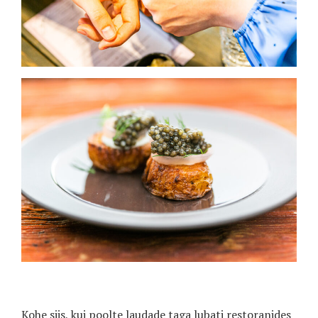
Kohe siis, kui poolte laudade taga lubati restoranides