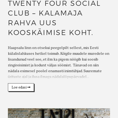
TWENTY FOUR SOCIAL
CLUB – KALAMAJA
RAHVA UUS
KOOSKÄIMISE KOHT.
Haapsalu linn on otsekui peegelpilt sellest, mis Eesti
külalislahkuses hetkel toimub. Kõigile muudele muredele on
lisandunud veel see, et ilm ka pigem nöögib kui soosib
ringireisimist ja kodunt väljas söömist. Tänavad on siin
nädala esimesel poolel enamasti inimtühjad. Suuremate
ürituste ajal ja ilusa ilmaga nädalalõpupäevadel...
Loe edasi