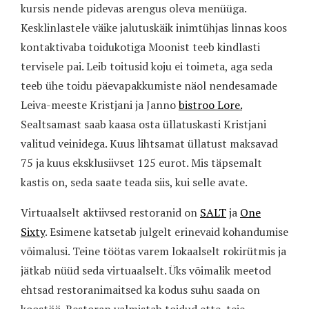
kursis nende pidevas arengus oleva menüüga.
Kesklinlastele väike jalutuskäik inimtühjas linnas koos
kontaktivaba toidukotiga Moonist teeb kindlasti
tervisele pai. Leib toitusid koju ei toimeta, aga seda
teeb ühe toidu päevapakkumiste näol nendesamade
Leiva-meeste Kristjani ja Janno
bistroo Lore.
Sealtsamast saab kaasa osta üllatuskasti Kristjani
valitud veinidega. Kuus lihtsamat üllatust maksavad
75 ja kuus eksklusiivset 125 eurot. Mis täpsemalt
kastis on, seda saate teada siis, kui selle avate.
Virtuaalselt aktiivsed restoranid on
SALT
ja
One
Sixty
. Esimene katsetab julgelt erinevaid kohandumise
võimalusi. Teine töötas varem lokaalselt rokirütmis ja
jätkab nüüd seda virtuaalselt. Üks võimalik meetod
ehtsad restoranimaitsed ka kodus suhu saada on
koostöö. Restoran valmistab toidud ette, teie