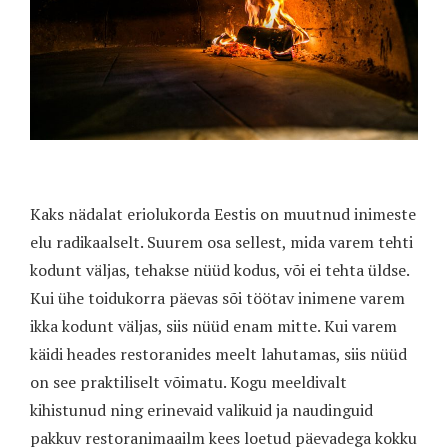
Kaks nädalat eriolukorda Eestis on muutnud inimeste
elu radikaalselt. Suurem osa sellest, mida varem tehti
kodunt väljas, tehakse nüüd kodus, või ei tehta üldse.
Kui ühe toidukorra päevas sõi töötav inimene varem
ikka kodunt väljas, siis nüüd enam mitte. Kui varem
käidi heades restoranides meelt lahutamas, siis nüüd
on see praktiliselt võimatu. Kogu meeldivalt
kihistunud ning erinevaid valikuid ja naudinguid
pakkuv restoranimaailm kees loetud päevadega kokku