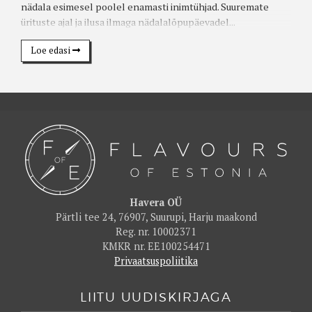
nädala esimesel poolel enamasti inimtühjad. Suuremate
ürituste ajal ja ilusa ilmaga nädalalõpupäevadel...
Loe edasi
Havera OÜ
Pärtli tee 24, 76907, Suurupi, Harju maakond
Reg. nr. 10002371
KMKR nr. EE100254471
Privaatsuspoliitika
LIITU UUDISKIRJAGA