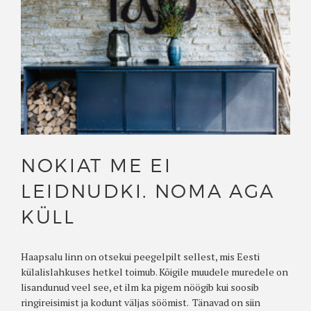
NOKIAT ME EI
LEIDNUDKI. NOMA AGA
KÜLL
Haapsalu linn on otsekui peegelpilt sellest, mis Eesti
külalislahkuses hetkel toimub. Kõigile muudele muredele on
lisandunud veel see, et ilm ka pigem nöögib kui soosib
ringireisimist ja kodunt väljas söömist. Tänavad on siin