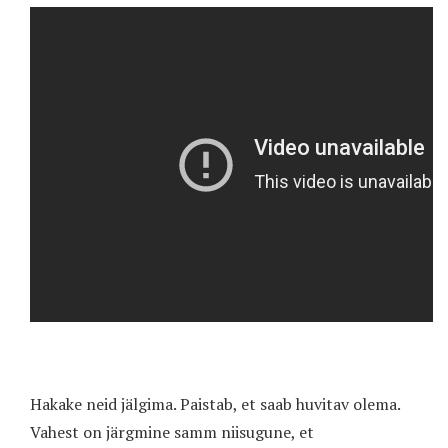
Hakake neid jälgima. Paistab, et saab huvitav olema.
Vahest on järgmine samm niisugune, et