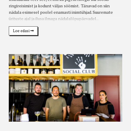
ringireisimist ja kodunt väljas söömist. Tänavad on siin
nädala esimesel poolel enamasti inimtühjad. Suuremate
ürituste ajal ja ilusa ilmaga nädalalõpupäevadel...
Loe edasi