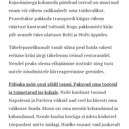
Kojuviimisega kohaneda püüdvad restod on muutnud
enam või vähem radikaalselt oma toiduvalikut.
Proovitakse pakkuda transpordi käigus vähem
väärtust kaotavaid toitusid. Kogu pakkumiste kirju
pilt avaneb täies ulatuses Bolti ja Wolti äppides.
Tähelepanelikumalt tasub silma peal hoida vahest
eelmise kriisi järgi tähelennu teinud restoranidel.
Nendel peaks olema ellujäämise instinkt ning turu
uutele nõudmistele kiirreageerimine geenides.
Põhjaka mõis ongi pildil tagasi. Pakuvad oma tooteid
ja toimetavad ise kohale
. Neile kuulsust toonud
Napoleoni ja Pavlova võiksid nad veel ka kiiresti oma
valikusse lisada. Moon on oma menüü kohandanud ja
kahandanud. Nende kuulsa boršiga ei juhtu koduteel
tõepoolest mitte midagi. Hoidke ennast vaid jooksvalt