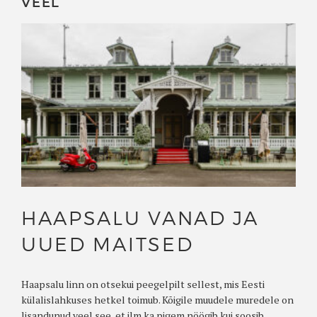
VEEL
HAAPSALU VANAD JA
UUED MAITSED
Haapsalu linn on otsekui peegelpilt sellest, mis Eesti
külalislahkuses hetkel toimub. Kõigile muudele muredele on
lisandunud veel see, et ilm ka pigem nöögib kui soosib