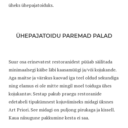
üheks ühepajatoiduks.
ÜHEPAJATOIDU PAREMAD PALAD
Suur osa erinevatest restoranidest püüab säilitada
minimaalsegi käibe läbi kaasamüügi ja/või kojukande.
Aga maitse ja värskus kaovad iga teel oldud sekundiga
ning elamus ei ole mitte mingil moel toiduga ühes
kojukantav. Sestap pakub praegu restoranide
edetabeli tipukümnest kojuviimiseks midagi üksnes
Art Priori. See midagi on puljong pirukaga ja kissell.
Kaua niisugune pakkumine kesta ei saa.