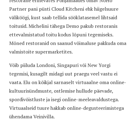
restorane erinevates Põhjamaades omav NoHo
Partner pani püsti Cloud Kitcheni ehk hiigelsuure
väliköögi, kust saab tellida sööklatasemel lihtsaid
toitusid. Michelini tähega Demo pakub restoranis
ettevalmistatud toitu kodus lõpuni tegemiseks.
Mõned restoranid on saanud võimaluse pakkuda oma
valmistoite supermarketites.
Võib piiluda Londoni, Singapuri või New Yorgi
tegemisi, kusagilt midagi uut praegu veel vastu ei
vaata. Elu on kõikjal sarnaselt virtuaalne oma online-
kultuurisündmuste, ostlemise hullude päevade,
spordivõistluste ja isegi online-meeleavaldustega.
Virtuaalseid tuure hakkab online-degusteerimistega
ühendama Veinivilla.