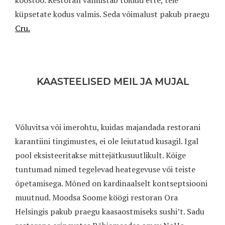
küpsetate kodus valmis. Seda võimalust pakub praegu
Cru.
KAASTEELISED MEIL JA MUJAL
Võluvitsa või imerohtu, kuidas majandada restorani
karantiini tingimustes, ei ole leiutatud kusagil. Igal
pool eksisteeritakse mittejätkusuutlikult. Kõige
tuntumad nimed tegelevad heategevuse või teiste
õpetamisega. Mõned on kardinaalselt kontseptsiooni
muutnud. Moodsa Soome köögi restoran Ora
Helsingis pakub praegu kaasaostmiseks sushi’t. Sadu