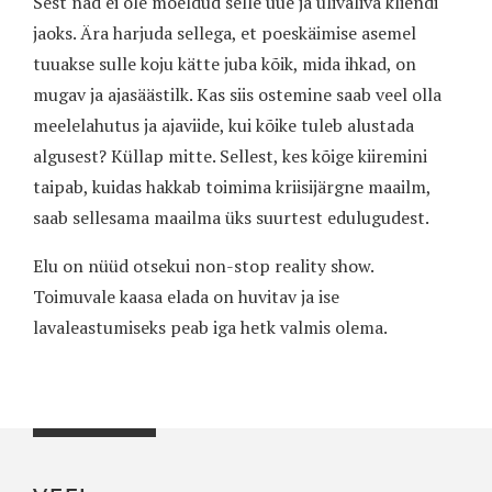
Sest nad ei ole mõeldud selle uue ja ülivaliva kliendi
jaoks. Ära harjuda sellega, et poeskäimise asemel
tuuakse sulle koju kätte juba kõik, mida ihkad, on
mugav ja ajasäästilk. Kas siis ostemine saab veel olla
meelelahutus ja ajaviide, kui kõike tuleb alustada
algusest? Küllap mitte. Sellest, kes kõige kiiremini
taipab, kuidas hakkab toimima kriisijärgne maailm,
saab sellesama maailma üks suurtest edulugudest.
Elu on nüüd otsekui non-stop reality show.
Toimuvale kaasa elada on huvitav ja ise
lavaleastumiseks peab iga hetk valmis olema.