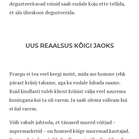
degusteeritavad veinid saab endale koju ette tellida,
et siis üheskoos degusteerida.
UUS REAALSUS KÕIGI JAOKS
Praegu ei tea veel keegi meist, mida me homme (ehk
pärast kriisi) tahame, aga ka endale lubada saame.
Kuid kindlasti tuleb klient kriisist välja veel suurema
kuningana kui ta oli varem. Ja saab olema valivam kui
ei iial varem.
Võib vabalt juhtuda, et tänased suured võitjad –
supermarketid – on homsed kõige suuremad kaotajad.