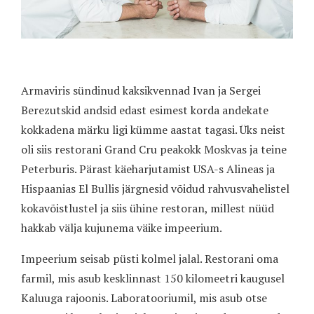
Armaviris sündinud kaksikvennad Ivan ja Sergei
Berezutskid andsid edast esimest korda andekate
kokkadena märku ligi kümme aastat tagasi. Üks neist
oli siis restorani Grand Cru peakokk Moskvas ja teine
Peterburis. Pärast käeharjutamist USA-s Alineas ja
Hispaanias El Bullis järgnesid võidud rahvusvahelistel
kokavõistlustel ja siis ühine restoran, millest nüüd
hakkab välja kujunema väike impeerium.
Impeerium seisab püsti kolmel jalal. Restorani oma
farmil, mis asub kesklinnast 150 kilomeetri kaugusel
Kaluuga rajoonis. Laboratooriumil, mis asub otse