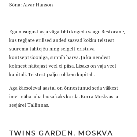
Sõna: Aivar Hanson
Ega niisugust asja väga tihti kogeda saagi. Restorane,
kus tegijate erilised anded saavad kokku teistest
suurema tahtejõu ning selgelt eristuva
kontseptsiooniga, sünnib harva. Ja ka nendest
kolmest näitajast veel ei piisa. Lisaks on vaja veel
kapitali. Teistest palju rohkem kapitali.
Aga käesoleval aastal on õnnestunud seda väikest
imet näha juba lausa kaks korda. Korra Moskvas ja
seejärel Tallinnas.
TWINS GARDEN. MOSKVA