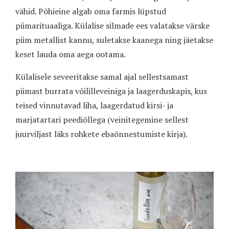
vähid. Põhieine algab oma farmis lüpstud
piimarituaaliga. Külalise silmade ees valatakse värske
piim metallist kannu, suletakse kaanega ning jäetakse
keset lauda oma aega ootama.
Külalisele seveeritakse samal ajal sellestsamast
piimast burrata võililleveiniga ja laagerduskapis, kus
teised vinnutavad liha, laagerdatud kirsi- ja
marjatartari peediõllega (veinitegemine sellest
juurviljast läks rohkete ebaõnnestumiste kirja).