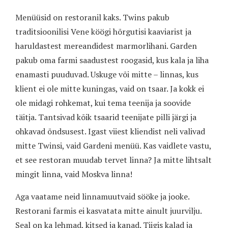
Menüüsid on restoranil kaks. Twins pakub
traditsioonilisi Vene köögi hõrgutisi kaaviarist ja
haruldastest mereandidest marmorlihani. Garden
pakub oma farmi saadustest roogasid, kus kala ja liha
enamasti puuduvad. Uskuge või mitte – linnas, kus
klient ei ole mitte kuningas, vaid on tsaar. Ja kokk ei
ole midagi rohkemat, kui tema teenija ja soovide
täitja. Tantsivad kõik tsaarid teenijate pilli järgi ja
ohkavad õndsusest. Igast viiest kliendist neli valivad
mitte Twinsi, vaid Gardeni menüü. Kas vaidlete vastu,
et see restoran muudab tervet linna? Ja mitte lihtsalt
mingit linna, vaid Moskva linna!
Aga vaatame neid linnamuutvaid sööke ja jooke.
Restorani farmis ei kasvatata mitte ainult juurvilju.
Seal on ka lehmad, kitsed ja kanad. Tiigis kalad ja