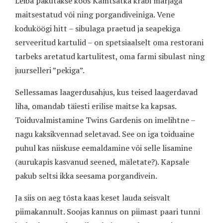
Leiba pakutakse koos Kamtšatka krabi marjaga
maitsestatud või ning porgandiveiniga. Vene
koduköögi hitt – sibulaga praetud ja seapekiga
serveeritud kartulid – on spetsiaalselt oma restorani
tarbeks aretatud kartulitest, oma farmi sibulast ning
juurselleri ”pekiga”.
Sellessamas laagerdusahjus, kus teised laagerdavad
liha, omandab täiesti erilise maitse ka kapsas.
Toiduvalmistamine Twins Gardenis on imelihtne –
nagu kaksikvennad seletavad. See on iga toiduaine
puhul kas niiskuse eemaldamine või selle lisamine
(aurukapis kasvanud seened, mäletate?). Kapsale
pakub seltsi ikka seesama porgandivein.
Ja siis on aeg tõsta kaas keset lauda seisvalt
piimakannult. Soojas kannus on piimast paari tunni