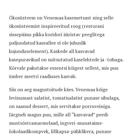
Ökosüsteem on Venemaa kasemetsast ning selle
ökosüsteemist inspireeritud roog (restorani
sissepääsu pikka koridori ääristav peeglitega
paljundatud kaseallee ei ole juhuslik
kujunduselement). Kaskede all kasvavad
kasepuravikud on suitsutatud kaselehtede ja -tohuga.
Kõrvale pakutakse essentsi kõigest sellest, mis puu
ümber meetri raadiuses kasvab.
Siis on aeg magustoitude käes. Venemaa kõige
levinumast salatist, tomatisalatist punase sibulaga,
on saanud dessert, mis servitakse porruveiniga.
Järgneb magus puu, mille all “kasvavad” peedi-
mustsõstramarmelaad, ingveri-munataime-
šokolaadikompvek, lillkapsa-pähklikera, punase