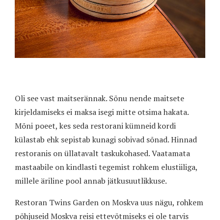
Oli see vast maitserännak. Sõnu nende maitsete
kirjeldamiseks ei maksa isegi mitte otsima hakata.
Mõni poeet, kes seda restorani kümneid kordi
külastab ehk sepistab kunagi sobivad sõnad. Hinnad
restoranis on üllatavalt taskukohased. Vaatamata
mastaabile on kindlasti tegemist rohkem elustiiliga,
millele äriline pool annab jätkusuutlikkuse.
Restoran Twins Garden on Moskva uus nägu, rohkem
põhjuseid Moskva reisi ettevõtmiseks ei ole tarvis