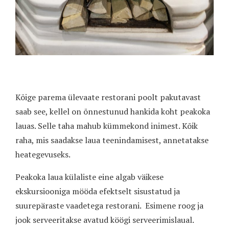
Kõige parema ülevaate restorani poolt pakutavast
saab see, kellel on õnnestunud hankida koht peakoka
lauas. Selle taha mahub kümmekond inimest. Kõik
raha, mis saadakse laua teenindamisest, annetatakse
heategevuseks.
Peakoka laua külaliste eine algab väikese
ekskursiooniga mööda efektselt sisustatud ja
suurepäraste vaadetega restorani.
Esimene roog ja
jook serveeritakse avatud köögi serveerimislaual.