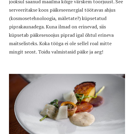
jooksul saanud maailma kõige värskem toorjuust. See
serveeritakse koos päikeseenergial töötavas ahjus
(kosmosetehnoloogia, mäletate?) küpsetatud
piprakaunadega. Kuna ilmad on erinevad, siis
küpsetab päikesesoojus piprad igal õhtul erineva
maitselisteks. Koka tööga ei ole sellel roal mitte
mingit seost. Toidu valmistasid päike ja aeg!