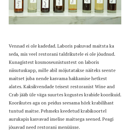
Vennad ei ole kadedad. Laboris pakuvad maitsta ka
seda, mis veel restorani taldrikutele ei ole jõudnud.
Kunagistest kosmoseunistustest on laboris
niisutuskapp, mille abil mõjutatakse näiteks seente
maitset juba nende kasvama hakkamise hetkest
alates. Kaksikvendade teisest restoranist Wine and
Crab jääb üle väga suurtes kogustes krabide koorikuid.
Koorikutes aga on peidus seesama hõrk krabilihast
tuntud maitse. Pehmeks keedetud krabikoortel
aurukapis kasvavad imelise maitsega seened. Peagi
jõuavad need restorani menüüsse.