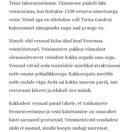
Teine laboratooriumis. Viimasesse pääseb läbi
veinivaramu, kus hoitakse 1300 erineva nimetusega
veine. Veinil aga on ülioluline roll Twins Gardeni
kujunemisel niisuguseks nagu nad praegu on.
Nimelt olid vennad külas ühel heal Venemaa
veinitööstusel. Veinimeister pakkus võimalust
olemasolevatest veinidest kokku segada oma segu.
Vennad võtsid seda turistidele mõeldud atraktsiooni
neile omase põhjalikkusega. Kokkusegatu meeldis
neile endale väga. Seda sai kokku suurem partii, mis
restoranis kiiresti ja edukalt ära müüdi.
Kokkadest vennad panid tähele, et toiduainete
fermenteerimine ja veini kääritamine on omavahel
hästi sarnased protsessid. Veinimeistreid vendadest
siiski ei saanud, sündis hoopis midagi suuremat.