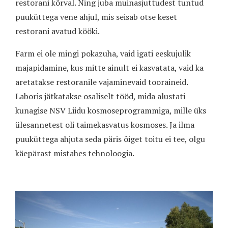
restorani kõrval. Ning juba muinasjuttudest tuntud
puuküttega vene ahjul, mis seisab otse keset
restorani avatud kööki.
Farm ei ole mingi pokazuha, vaid igati eeskujulik
majapidamine, kus mitte ainult ei kasvatata, vaid ka
aretatakse restoranile vajaminevaid tooraineid.
Laboris jätkatakse osaliselt tööd, mida alustati
kunagise NSV Liidu kosmoseprogrammiga, mille üks
ülesannetest oli taimekasvatus kosmoses. Ja ilma
puuküttega ahjuta seda päris õiget toitu ei tee, olgu
käepärast mistahes tehnoloogia.