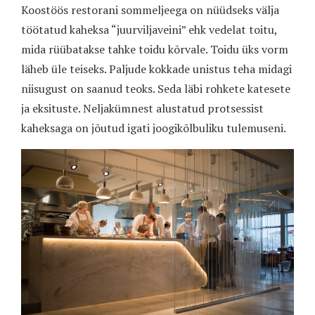
Koostöös restorani sommeljeega on nüüdseks välja
töötatud kaheksa “juurviljaveini” ehk vedelat toitu,
mida rüübatakse tahke toidu kõrvale. Toidu üks vorm
läheb üle teiseks. Paljude kokkade unistus teha midagi
niisugust on saanud teoks. Seda läbi rohkete katesete
ja eksituste. Neljakümnest alustatud protsessist
kaheksaga on jõutud igati joogikõlbuliku tulemuseni.